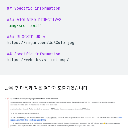
## Specific information
### VIOLATED DIRECTIVES
`img-src 'self'`
### BLOCKED URLs
https://imgur.com/JuXCo1p.jpg

## Specific information
https://web.dev/strict-csp/

반복 후 다음과 같은 결과가 도출되었습니다.