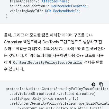
frameAncestor?
:
AffectedFrame
;
sourceCodeLocation?
:
SourceCodeLocation
;
violatingNodeId?
:
DOM.BackendNodeId
;
}
둘째, 그리고 더 중요한 점은 이러한 데이터 구조를 C++
Chromium 백엔드에서 DevTools 프런트엔드로 생성하고 전
송하는 작업을 처리하는 정의에서 C++ 라이브러리를 생성한다
는 것입니다. 이 라이브러리를 사용하면 다음 C++ 코드를 사용
하여
ContentSecurityPolicyIssueDetails
객체를 만들
수 있습니다.
protocol
::
Audits
::
ContentSecurityPolicyIssueDetails
:
.
setViolatedDirective
(
d
-
>
violated_directive
)
.
setIsReportOnly
(
d
-
>
is_report_only
)
.
setContentSecurityPolicyViolationType
(
BuildViolat
d
-
>
content_security_policy_violation_type
)))