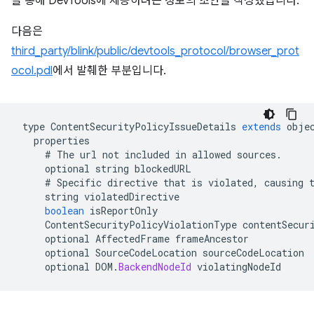
을 통해 DevTools에 제공하려는 정보의 초안을 작성했습니다.
다음은
third_party/blink/public/devtools_protocol/browser_prot
ocol.pdl
에서 발췌한 부분입니다.
type
ContentSecurityPolicyIssueDetails
extends
obje
properties
#
The
url
not
included
in
allowed
sources
.
optional
string
blockedURL
#
Specific
directive
that
is
violated
,
causing
string
violatedDirective
boolean
isReportOnly
ContentSecurityPolicyViolationType
contentSecur
optional
AffectedFrame
frameAncestor
optional
SourceCodeLocation
sourceCodeLocation
optional
DOM
.
BackendNodeId
violatingNodeId