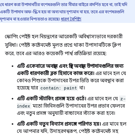
যে ধারণ করা উপাদানটির বংশধরগুলি তার সীমার বাইরে প্রদর্শিত হবে না, তাই যদি
একটি উপাদান অফ-স্ক্রিন হয় বা অন্যথায় দৃশ্যমান না হয়, তবে এর বংশধরগুলি
দৃশ্যমান না হওয়ার নিশ্চয়তাও রয়েছে৷
ধারণ বৈশিষ্ট্য
স্কোপিং পেইন্ট হল নিয়ন্ত্রণের আরেকটি অবিশ্বাস্যভাবে দরকারী
সুবিধা। পেইন্ট কন্টেনমেন্ট মূলত প্রশ্নে থাকা উপাদানটিকে ক্লিপ
করে, তবে এর আরও কয়েকটি পার্শ্ব প্রতিক্রিয়া রয়েছে:
এটি একেবারে অবস্থান এবং স্থির অবস্থান উপাদানগুলির জন্য
একটি ধারণকারী ব্লক হিসাবে কাজ করে।
এর মানে হল যে
কোনও শিশুকে উপাদানের উপর ভিত্তি করে অবস্থান করা
হয়েছে যার
contain: paint
না।
এটি একটি স্ট্যাকিং প্রসঙ্গ হয়ে ওঠে।
এর মানে হল যে
z-
index
মতো জিনিসগুলি উপাদানের উপর প্রভাব ফেলবে
এবং নতুন প্রসঙ্গ অনুযায়ী বাচ্চাদের স্ট্যাক করা হবে।
এটি একটি নতুন বিন্যাস প্রসঙ্গে পরিণত হয়।
এর মানে হল
যে আপনার যদি, উদাহরণস্বরূপ, পেইন্ট কন্টেনমেন্ট সহ