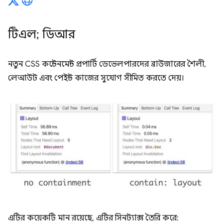
টিএল; ডিআর
নতুন CSS কন্টেনমেন্ট প্রপার্টি ডেভেলপারদের ব্রাউজারের শৈলী,
লেআউট এবং পেইন্ট কাজের সুযোগ সীমিত করতে দেয়।
এটির কয়েকটি মান রয়েছে, এটির সিনট্যাক্স তৈরি করে: