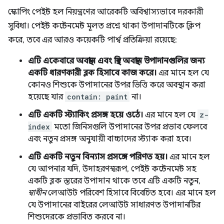
স্কোপিং পেইন্ট হল নিয়ন্ত্রণের আরেকটি অবিশ্বাস্যভাবে দরকারী
সুবিধা। পেইন্ট কন্টেনমেন্ট মূলত প্রশ্নে থাকা উপাদানটিকে ক্লিপ
করে, তবে এর আরও কয়েকটি পার্শ্ব প্রতিক্রিয়া রয়েছে:
এটি একেবারে অবস্থান এবং স্থির অবস্থান উপাদানগুলির জন্য
একটি ধারণকারী ব্লক হিসাবে কাজ করে।
এর মানে হল যে
কোনও শিশুকে উপাদানের উপর ভিত্তি করে অবস্থান করা
হয়েছে যার
contain: paint
না।
এটি একটি স্ট্যাকিং প্রসঙ্গ হয়ে ওঠে।
এর মানে হল যে
z-
index
মতো জিনিসগুলি উপাদানের উপর প্রভাব ফেলবে
এবং নতুন প্রসঙ্গ অনুযায়ী বাচ্চাদের স্ট্যাক করা হবে।
এটি একটি নতুন বিন্যাস প্রসঙ্গে পরিণত হয়।
এর মানে হল
যে আপনার যদি, উদাহরণস্বরূপ, পেইন্ট কন্টেনমেন্ট সহ
একটি ব্লক স্তরের উপাদান থাকে তবে এটি একটি নতুন,
স্বাধীন
লেআউট পরিবেশ হিসাবে বিবেচিত হবে। এর মানে হল
যে উপাদানের বাইরের লেআউট সাধারণত উপাদানটির
শিশুদেরকে প্রভাবিত করবে না।