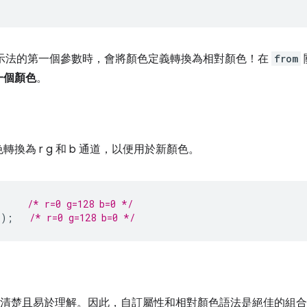
示法的第一個參數時，會將顏色定義轉換為相對顏色！在
from
一個顏色
。
換為 r g 和 b 通道，以便用於新顏色。
/* r=0 g=128 b=0 */
b
);
/* r=0 g=128 b=0 */
清楚且易於理解。因此，自訂屬性和相對顏色語法是絕佳的組