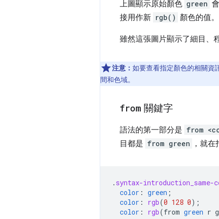
上圖顯示原始顏色
green
會
接用作新
rgb()
顏色的值。
雖然這張圖片顯示了細目、
注意：
如要查看指定顏色的相關資
間和色域。
from
關鍵字
語法的第一部分是
from <c
目都是
from green
，就在
.
syntax-introduction_same-c
color
:
green
;
color
:
rgb
(
0
128
0
);
color
:
rgb
(
from
green
r
g