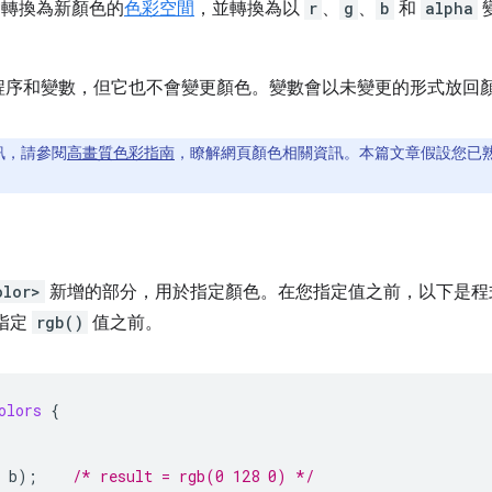
轉換為新顏色的
色彩空間
，並轉換為以
r
、
g
、
b
和
alpha
程序和變數，但它也不會變更顏色。變數會以未變更的形式放回
訊，請參閱
高畫質色彩指南
，瞭解網頁顏色相關資訊。本篇文章假設您已熟悉
olor>
新增的部分，用於指定顏色。在您指定值之前，以下是程
指定
rgb()
值之前。
olors
{
b
);
/* result = rgb(0 128 0) */