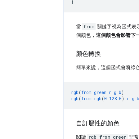
}
當
from
關鍵字視為函式表
個顏色，
這個顏色會影響下
顏色轉換
簡單來說，這個函式會將綠色轉
rgb
(
from
green
r
g
b
)
rgb
(
from
rgb
(
0
128
0
)
r
g
自訂屬性的顏色
閱讀
rgb from green
非常