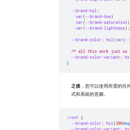
--brand-hsl
:
var
(
--brand-hue
)
var
(
--brand-saturation
)
var
(
--brand-lightness
);
--brand-color
:
hsl
(
var
(
--
/* all this work just so 
--brand-color-variant
:
hs
}
之後
，您可以使用所需的任
式和系統的意圖。
:
root
{
--brand-color
:
hsl
(
300
deg
--brand-color-variant
:
hs