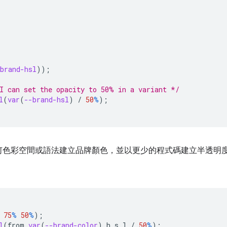
brand-hsl
));
I can set the opacity to 50% in a variant */
l
(
var
(
--brand-hsl
)
/
50
%
);
何色彩空間或語法建立品牌顏色，並以更少的程式碼建立半透明
75
%
50
%
);
l
(
from
var
(
--brand-color
)
h
s
l
/
50
%
);