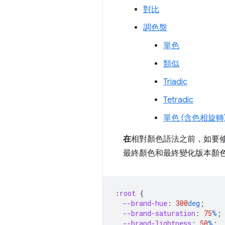
對比
調色盤
單色
類似
Triadic
Tetradic
單色 (含色相旋轉
在
相對顏色語法之前，如要修
最終顏色和最終變化版本顏
:
root
{
--brand-hue
:
300
deg
;
--brand-saturation
:
75
%
;
--brand-lightness
:
50
%
;