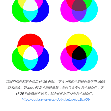
頂端兩個色彩組合採用 sRGB 色彩。 下方的兩個色彩組合是使用 sRGB
顯示模式。Display P3 的色彩較鮮豔，混合後會產生黑色和白色，而
sRGB 則會略顯不飽和，混合後的結果並非黑色和白色。
https://codepen.io/web-dot-dev/pen/poZgXQb