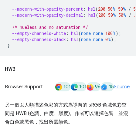
--modern-with-opacity-percent
:
hsl
(
200
50
%
50
%
/
5
--modern-with-opacity-decimal
:
hsl
(
200
50
%
50
%
/
.
/* hueless and no saturation */
--empty-channels-white
:
hsl
(
none
none
100
%
);
--empty-channels-black
:
hsl
(
none
none
0
%
);
}
HWB
101
101
96
15
Browser Support
Source
另一個以人類描述色彩的方式為導向的 sRGB 色域色彩空
間是 HWB (色調、白度、黑度)。作者可以選擇色調，並混
合白色或黑色，找出所需顏色。