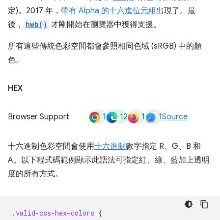
定)。2017 年，
帶有 Alpha 的十六進位元組
出現了。最
後，
hwb()
才剛開始在瀏覽器中獲得支援。
所有這些傳統色彩空間都會參照相同色域 (sRGB) 中的顏
色。
HEX
1
12
1
1
Browser Support
Source
十六進制色彩空間會使用
十六進制
數字指定 R、G、B 和
A。以下程式碼範例顯示此語法可指定紅、綠、藍加上透明
度的所有方式。
.
valid-css-hex-colors
{