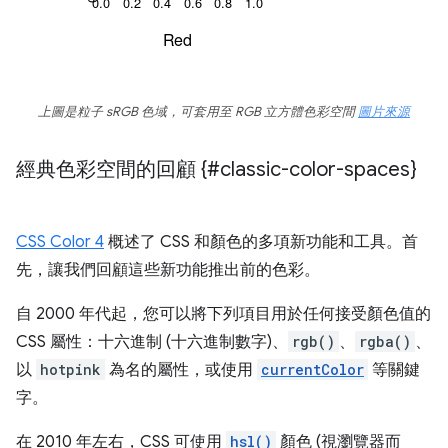
上圖是粒子 sRGB 色域，可套用至 RGB 立方體色彩空間
圖片來源
經典色彩空間的回顧 {#classic-color-spaces}
CSS Color 4
概述了 CSS 和顏色的多項新功能和工具。首
先，讓我們回顧這些新功能推出前的色彩。
自 2000 年代起，您可以將下列項目用於任何接受顏色值的
CSS 屬性：十六進制 (十六進制數字)、
rgb()
、
rgba()
、
以
hotpink
為名的屬性，或使用
currentColor
等關鍵
字。
在 2010 年左右，CSS 可使用
hsl()
顏色 (視瀏覽器而