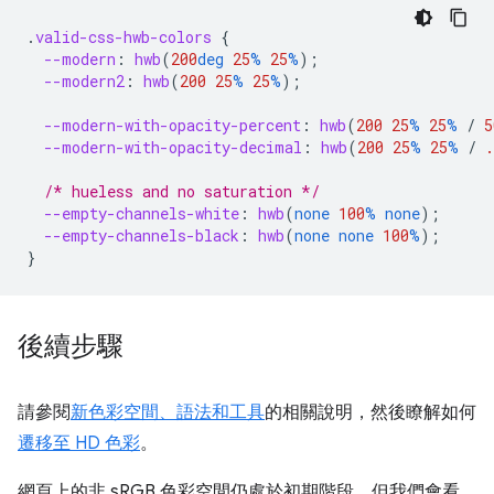
.
valid-css-hwb-colors
{
--modern
:
hwb
(
200
deg
25
%
25
%
);
--modern2
:
hwb
(
200
25
%
25
%
);
--modern-with-opacity-percent
:
hwb
(
200
25
%
25
%
/
5
--modern-with-opacity-decimal
:
hwb
(
200
25
%
25
%
/
.
/* hueless and no saturation */
--empty-channels-white
:
hwb
(
none
100
%
none
);
--empty-channels-black
:
hwb
(
none
none
100
%
);
}
後續步驟
請參閱
新色彩空間、語法和工具
的相關說明，然後瞭解如何
遷移至 HD 色彩
。
網頁上的非 sRGB 色彩空間仍處於初期階段，但我們會看