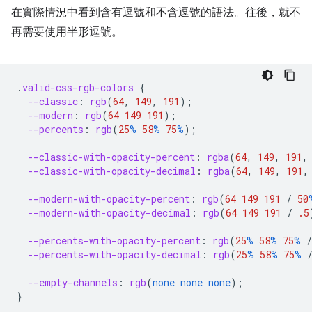
在實際情況中看到含有逗號和不含逗號的語法。往後，就不
再需要使用半形逗號。
.
valid-css-rgb-colors
{
--classic
:
rgb
(
64
,
149
,
191
);
--modern
:
rgb
(
64
149
191
);
--percents
:
rgb
(
25
%
58
%
75
%
);
--classic-with-opacity-percent
:
rgba
(
64
,
149
,
191
,
--classic-with-opacity-decimal
:
rgba
(
64
,
149
,
191
,
--modern-with-opacity-percent
:
rgb
(
64
149
191
/
50
--modern-with-opacity-decimal
:
rgb
(
64
149
191
/
.5
--percents-with-opacity-percent
:
rgb
(
25
%
58
%
75
%
/
--percents-with-opacity-decimal
:
rgb
(
25
%
58
%
75
%
--empty-channels
:
rgb
(
none
none
none
);
}