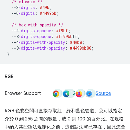
/* classic */
--3
-digits
:
#49b
;
--6
-digits
:
#4499bb
;
/* hex with opacity */
--4
-digits-opaque
:
#f9bf
;
--8
-digits-opaque
:
#ff99bb
ff
;
--4
-digits-with-opacity
:
#49b8
;
--8
-digits-with-opacity
:
#4499bb
88
;
}
RGB
1
12
1
1
Browser Support
Source
RGB 色彩空間可直接存取紅、綠和藍色管道。您可以指定
介於 0 到 255 之間的數量，或 0 到 100 的百分比。在規格
中納入某些語法規範化之前，這個語法就已存在，因此您會