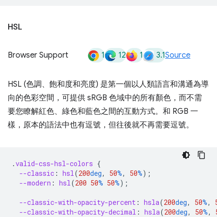
HSL
1
12
1
3.1
Browser Support
Source
HSL (色調、飽和度和亮度) 是第一個以人類語言和溝通為導
向的色彩空間，可提供 sRGB 色域中的所有顏色，而不需
要您瞭解紅色、綠色和藍色之間的互動方式。和 RGB 一
樣，原本的語法中也有逗號，但往後就不再需要逗號。
.
valid-css-hsl-colors
{
--classic
:
hsl
(
200
deg
,
50
%
,
50
%
);
--modern
:
hsl
(
200
50
%
50
%
);
--classic-with-opacity-percent
:
hsla
(
200
deg
,
50
%
,
--classic-with-opacity-decimal
:
hsla
(
200
deg
,
50
%
,