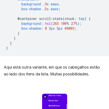
background
.3
s
ease
,
box-shadow
.5
s
ease
;
@container
scroll-state(
stuck
:
top
)
{
background
:
hsl
(
265
100
%
27
%
);
box-shadow
:
0
5
px
5
px
#0003
;
}
}
}
}
Aqui está outra variante, em que os cabeçalhos estão
ao lado dos itens da lista. Muitas possibilidades.