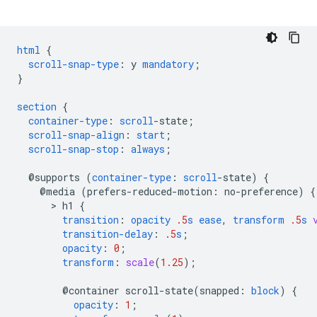
html
{
scroll-snap-type
:
y
mandatory
;
}
section
{
container-type
:
scroll
-
state
;
scroll-snap-align
:
start
;
scroll-snap-stop
:
always
;
@supports
(
container-type
:
scroll
-
state
)
{
@
media
(
prefers-reduced-motion
:
no-preference
)
{
      > 
h1
{
transition
:
opacity
.5
s
ease
,
transform
.5
s
transition-delay
:
.5
s
;
opacity
:
0
;
transform
:
scale
(
1.25
);
@container
scroll-state(
snapped
:
block
)
{
opacity
:
1
;