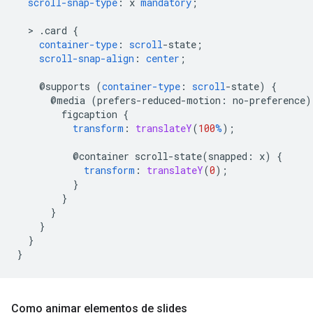
scroll-snap-type
:
x
mandatory
;
  > 
.card
{
container-type
:
scroll
-
state
;
scroll-snap-align
:
center
;
@supports
(
container-type
:
scroll
-
state
)
{
@
media
(
prefers-reduced-motion
:
no-preference
)
figcaption
{
transform
:
translateY
(
100
%
);
@container
scroll-state(
snapped
:
x
)
{
transform
:
translateY
(
0
);
}
}
}
}
}
}
Como animar elementos de slides