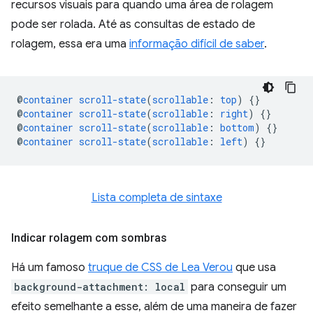
recursos visuais para quando uma área de rolagem
pode ser rolada. Até as consultas de estado de
rolagem, essa era uma
informação difícil de saber
.
@
container
scroll-state
(
scrollable
:
top
)
{}
@
container
scroll-state
(
scrollable
:
right
)
{}
@
container
scroll-state
(
scrollable
:
bottom
)
{}
@
container
scroll-state
(
scrollable
:
left
)
{}
Lista completa de sintaxe
Indicar rolagem com sombras
Há um famoso
truque de CSS de Lea Verou
que usa
background-attachment: local
para conseguir um
efeito semelhante a esse, além de uma maneira de fazer