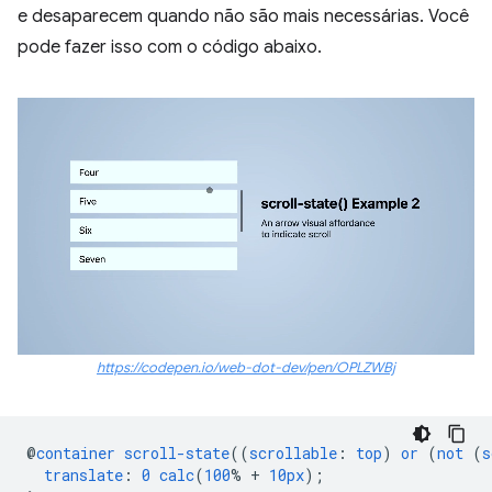
e desaparecem quando não são mais necessárias. Você
pode fazer isso com o código abaixo.
https://codepen.io/web-dot-dev/pen/OPLZWBj
@
container
scroll-state
((
scrollable
:
top
)
or
(
not
(
s
translate
:
0
calc
(
100
%
+
10px
);