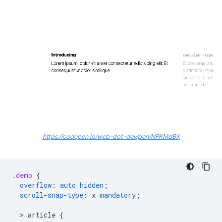
https://codepen.io/web-dot-dev/pen/NPKMdBX
.
demo
{
overflow
:
auto
hidden
;
scroll-snap-type
:
x
mandatory
;
  > 
article
{