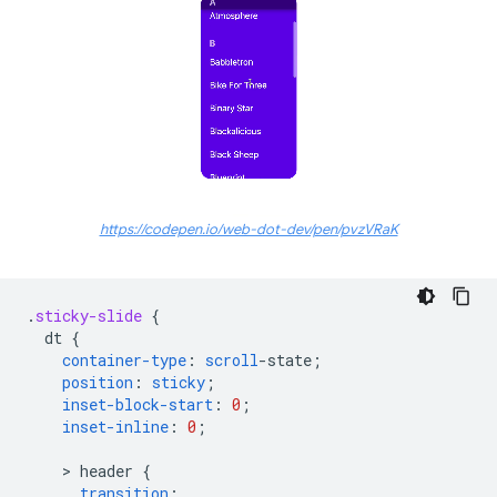
https://codepen.io/web-dot-dev/pen/pvzVRaK
.
sticky-slide
{
dt
{
container-type
:
scroll
-
state
;
position
:
sticky
;
inset-block-start
:
0
;
inset-inline
:
0
;
    > 
header
{
transition
: