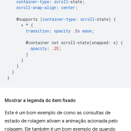
container-type
:
scroll
-
state
;
scroll-snap-align
:
center
;
@supports
(
container-type
:
scroll
-
state
)
{
      > 
*
{
transition
:
opacity
.5
s
ease
;
@container
not
scroll-state(
snapped
:
x
)
{
opacity
:
.25
;
}
}
}
}
}
Mostrar a legenda do item fixado
Este é um bom exemplo de como as consultas de
estado de rolagem ativam a animação acionada pelo
rolagem. Ele também é um bom exemplo de quando