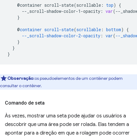
@container
scroll-state(
scrollable
:
top
)
{
--
_scroll-shadow-color-1-opacity
:
var
(
--
_shado
}
@
container
scroll-state
(
scrollable
:
bottom
)
{
--_scroll-shadow-color-2-opacity
:
var
(
--_shado
}
}
}
Observação
:os pseudoelementos de um contêiner podem
consultar o contêiner.
Comando de seta
Às vezes, mostrar uma seta pode ajudar os usuários a
descobrir que uma área pode ser rolada. Elas tendem a
apontar para a direção em que a rolagem pode ocorrer