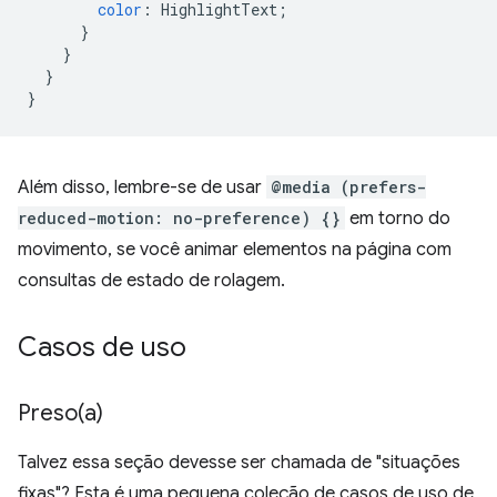
color
:
HighlightText
;
}
}
}
}
Além disso, lembre-se de usar
@media (prefers-
reduced-motion: no-preference) {}
em torno do
movimento, se você animar elementos na página com
consultas de estado de rolagem.
Casos de uso
Preso(
a)
Talvez essa seção devesse ser chamada de "situações
fixas"? Esta é uma pequena coleção de casos de uso de