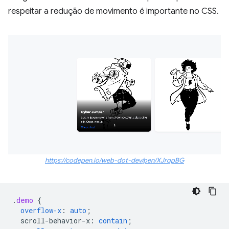
respeitar a redução de movimento é importante no CSS.
https://codepen.io/web-dot-dev/pen/XJrqpBG
.
demo
{
overflow-x
:
auto
;
scroll-behavior-x
:
contain
;