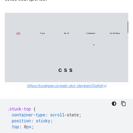
https://codepen.io/web-dot-dev/pen/GgKdryj
.
stuck-top
{
container-type
:
scroll
-
state
;
position
:
sticky
;
top
:
0
px
;