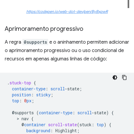
https://codepen.io/web-dot-dev/pen/ByBxpwR
Aprimoramento progressivo
A regra
@supports
e o aninhamento permitem adicionar
o aprimoramento progressivo ou o uso condicional de
recursos em apenas algumas linhas de código:
.
stuck-top
{
container-type
:
scroll
-
state
;
position
:
sticky
;
top
:
0
px
;
@supports
(
container-type
:
scroll
-
state
)
{
    > 
nav
{
@
container
scroll-state
(
stuck
:
top
)
{
background
:
Highlight
;