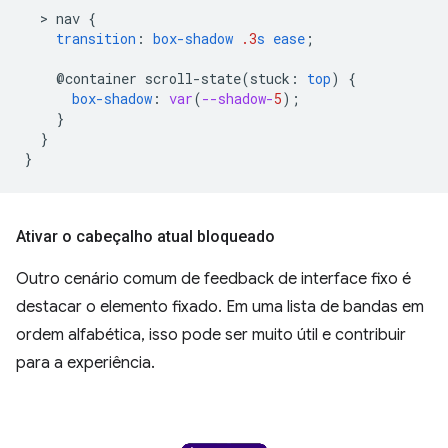
  > 
nav
{
transition
:
box-shadow
.3
s
ease
;
@container
scroll-state(
stuck
:
top
)
{
box-shadow
:
var
(
--shadow-
5
);
}
}
}
Ativar o cabeçalho atual bloqueado
Outro cenário comum de feedback de interface fixo é
destacar o elemento fixado. Em uma lista de bandas em
ordem alfabética, isso pode ser muito útil e contribuir
para a experiência.