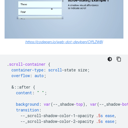
https://codepen.io/web-dot-dev/pen/OPLZWBj
.
scroll-container
{
container-type
:
scroll
-
state
size
;
overflow
:
auto
;
&
::after
{
content
:
" "
;
background
:
var
(
--
_shadow
-top
),
var
(
--
_shadow
-bo
transition
:
--
_scroll-shadow-color-1-opacity
.5
s
ease
,
--
_scroll-shadow-color-2-opacity
.5
s
ease
;