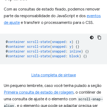
Com as consultas de estado fixado, podemos remover
parte da responsabilidade do JavaScript e dos
eventos
de ajuste
e transferir o processamento para o CSS.
@
container
scroll-state
(
snapped
:
x
)
{}
@
container
scroll-state
(
snapped
:
y
)
{}
@
container
scroll-state
(
snapped
:
inline
)
{}
@
container
scroll-state
(
snapped
:
block
)
{}
Lista completa de sintaxe
Um pequeno lembrete, caso você tenha pulado a seção
Primeira consulta de estado de rolagem
, o contêiner de
uma consulta de ajuste é o elemento com
scroll-snap-
align
, e o elemento que pode se adaptar precisa ser