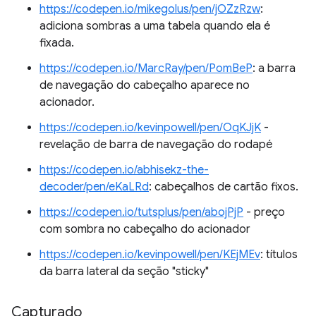
https://codepen.io/mikegolus/pen/jOZzRzw
:
adiciona sombras a uma tabela quando ela é
fixada.
https://codepen.io/MarcRay/pen/PomBeP
: a barra
de navegação do cabeçalho aparece no
acionador.
https://codepen.io/kevinpowell/pen/OqKJjK
-
revelação de barra de navegação do rodapé
https://codepen.io/abhisekz-the-
decoder/pen/eKaLRd
: cabeçalhos de cartão fixos.
https://codepen.io/tutsplus/pen/abojPjP
- preço
com sombra no cabeçalho do acionador
https://codepen.io/kevinpowell/pen/KEjMEv
: títulos
da barra lateral da seção "sticky"
Capturado