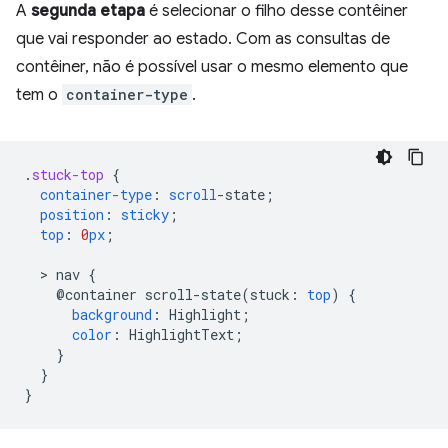
A
segunda etapa
é selecionar o filho desse contêiner
que vai responder ao estado. Com as consultas de
contêiner, não é possível usar o mesmo elemento que
tem o
container-type
.
.
stuck-top
{
container-type
:
scroll
-
state
;
position
:
sticky
;
top
:
0
px
;
  > 
nav
{
@container
scroll-state(
stuck
:
top
)
{
background
:
Highlight
;
color
:
HighlightText
;
}
}
}