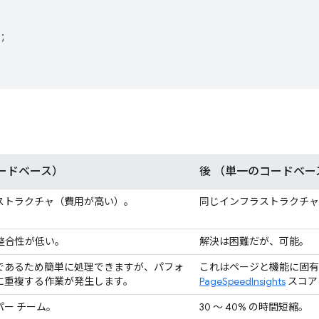
;
ードベース）
後
（単一のコードベー
ストラクチャ（費用が高い）。
同じインフラストラクチャ
、整合性が低い。
解決は困難だが、可能。
であるため簡単に処理できますが、パフォ
これはページと機能に固有の
に重複する作業が発生します。
PageSpeedInsights
スコア
ー チーム。
30 ～ 40% の時間短縮。