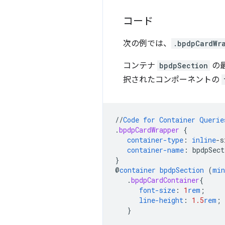
コード
次の例では、
.bpdpCardWr
コンテナ
bpdpSection
の最
択されたコンポーネントの
//
Code
for
Container
Querie
.
bpdpCardWrapper
{
container-type
:
inline
-
s
container-name
:
bpdpSect
}
@
container
bpdpSection
(
min
.
bpdpCardContainer
{
font-size
:
1
rem
;
line-height
:
1.5
rem
;
}