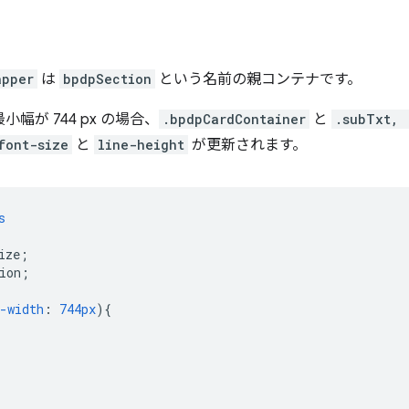
apper
は
bpdpSection
という名前の親コンテナです。
小幅が 744 px の場合、
.bpdpCardContainer
と
.subTxt, 
font-size
と
line-height
が更新されます。
s
ize
;
ion
;
-width
:
744px
)
{