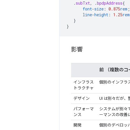
.
subTxt
,
.
bpdpAddress
{
font-size
:
0.875
rem
;
line-height
:
1.25
rem
}
}
影響
前
（複数のコ
インフラス
個別のインフラ
トラクチャ
デザイン
UI は別々だが
パフォーマ
システムが別々
ンス
ーマンスの改善
開発
個別のデベロッパ