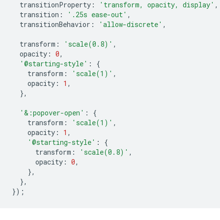
transitionProperty
:
'transform, opacity, display'
,
transition
:
'.25s ease-out'
,
transitionBehavior
:
'allow-discrete'
,
transform
:
'scale(0.8)'
,
opacity
:
0
,
'@starting-style'
:
{
transform
:
'scale(1)'
,
opacity
:
1
,
},
'&:popover-open'
:
{
transform
:
'scale(1)'
,
opacity
:
1
,
'@starting-style'
:
{
transform
:
'scale(0.8)'
,
opacity
:
0
,
},
},
});