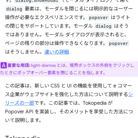
す。
dialog.showModal
（モーダル ダイアログ）で開く
dialog
要素は、モーダルを閉じるには明示的なユーザー
操作が必要なエクスペリエンスです。
popover
はライト
の閉じをサポートしています。モーダル
dialog
はそう
ではありません。モーダル ダイアログが表示されると、
ページの残りの部分は操作できなくなります。
popover
はそうしません。
違いの詳細
重要な用語:
light-dismiss とは、境界ボックスの外側をクリックし
たときにポップオーバー要素を閉じることを指します。
この記事は、新しい CSS と UI の機能を使用して e コマー
ス企業がウェブサイトを強化した方法について説明する
シ
リーズの一部
です。この記事では、Tokopedia が
Popover API を実装し、そのメリットを享受した方法につ
いて説明します。