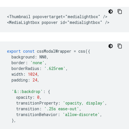
<Thumbnail popovertarget="medialightbox" />

export
const
cssModalWrapper
=
css
({
background
:
NN0
,
border
:
'none'
,
borderRadius
:
'.625rem'
,
width
:
1024
,
padding
:
24
,
'&::backdrop'
:
{
opacity
:
0
,
transitionProperty
:
'opacity, display'
,
transition
:
'.25s ease-out'
,
transitionBehavior
:
'allow-discrete'
,
},