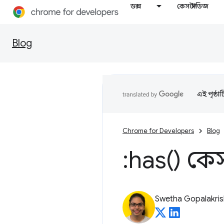
ডক্স
কেস স্টাডিজ
Blog
এই পৃষ্ঠা
Chrome for Developers
Blog
:
has(
) কেস 
Swetha Gopalakri