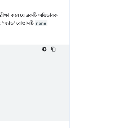
ি পরীক্ষা করে যে একটি অভিভাবক
বং "অ্যাড" বোতামটি
none