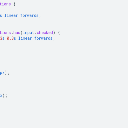
tions
{
s
linear
forwards
;
tions
:
has
(
input
:
checked
)
{
3
s
0.3
s
linear
forwards
;
px
);
x
);