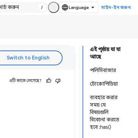
/
সাইন-ইন করুন
এই পৃষ্ঠায় যা যা
আছে
পলিসিবাজার
এটি কাজে লেগেছে?
টোকোপিডিয়া
ব্যবহার করার
সময় যে
বিষয়গুলি
বিবেচনা করতে
হবে :has()