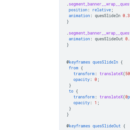
.
segment_banner__wrap__ques
position
:
relative
;
animation
:
quesSlideIn
0.3
}
.
segment_banner__wrap__ques
animation
:
quesSlideOut
0.
}
@
keyframes
quesSlideIn
{
from
{
transform
:
translateX
(
50
opacity
:
0
;
}
to
{
transform
:
translateX
(
0
p
opacity
:
1
;
}
}
@
keyframes
quesSlideOut
{