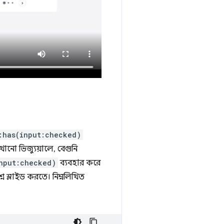
:has(input:checked)
নো ভিজ্যুয়ালে, বেগুনি
nput:checked)
ব্যবহার করে
শ্নে স্লাইড করতে। নিম্নলিখিত