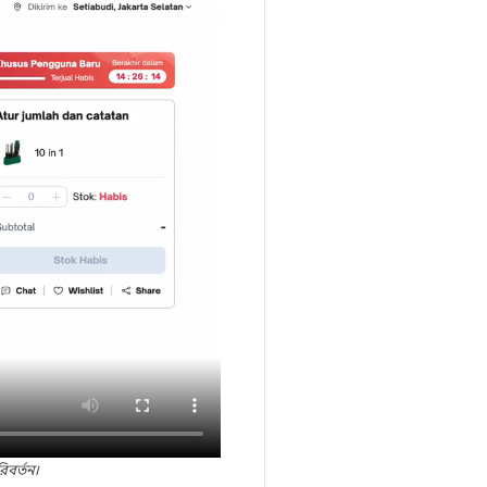
িবর্তন।