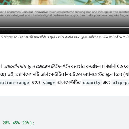
Things To Do" ফটো গ্যালারিতে ছবি লোড করার জন্য স্ক্রল-চালিত অ্যানিমেশন ইমেজ র
়া
অ্যানোনিমাস স্ক্রল প্রোগ্রেস টাইমলাইন
ব্যবহার করেছিল। নিম্নলিখিত 
ে। এই অ্যানিমেশনটি এলিমেন্টটির নিকটতম অ্যানসেস্টর স্ক্রলারের (যা 
mation-range
মধ্যে
<img>
এলিমেন্টটির
opacity
এবং
clip-p
% 20% 45% 20%);