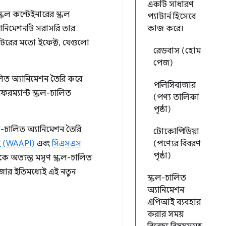
একটি সাধারণ
্রল কন্টেইনারের স্ক্রল
প্যাটার্ন হিসেবে
যানিমেশনটি সরাসরি তার
কাজ করে।
ডিকেটরের মতো ইফেক্ট, যেগুলো
রেডবাস (হোম
পেজ)
-চালিত অ্যানিমেশন তৈরি করে
পলিসিবাজার
ফরম্যান্ট স্ক্রল-চালিত
(পণ্য তালিকা
পৃষ্ঠা)
ল-চালিত অ্যানিমেশন তৈরি
টোকোপিডিয়া
ই (WAAPI)
এবং
সিএসএস
(পণ্যের বিবরণ
পৃষ্ঠা)
 অত্যন্ত মসৃণ স্ক্রল-চালিত
জার ইতিমধ্যেই এই নতুন
স্ক্রল-চালিত
অ্যানিমেশন
এপিআই ব্যবহার
করার সময়