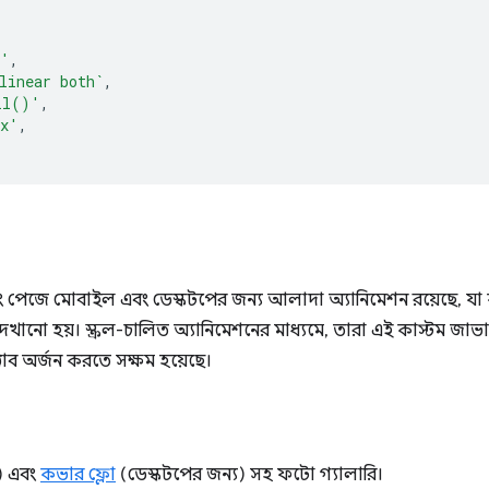
d'
,
linear both`
,
ll()'
,
px'
,
ডিং পেজে মোবাইল এবং ডেস্কটপের জন্য আলাদা অ্যানিমেশন রয়েছে, য
নো হয়। স্ক্রল-চালিত অ্যানিমেশনের মাধ্যমে, তারা এই কাস্টম জাভাস্ক
্রভাব অর্জন করতে সক্ষম হয়েছে।
) এবং
কভার ফ্লো
(ডেস্কটপের জন্য) সহ ফটো গ্যালারি।