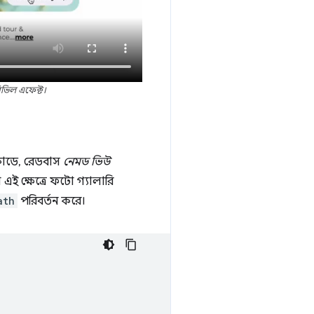
িভিল এফেক্ট।
কোডে, রেডবাস
নেমড ভিউ
এই ক্ষেত্রে ফটো গ্যালারি
ath
পরিবর্তন করে।