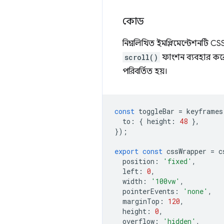
কোড
নিম্নলিখিত ইমপ্লিমেন্টেশনটি CS
scroll()
ফাংশন ব্যবহার করে।
পরিবর্তিত হয়।
const
toggleBar
=
keyframes
to
:
{
height
:
48
},
});
export
const
cssWrapper
=
c
position
:
'fixed'
,
left
:
0
,
width
:
'100vw'
,
pointerEvents
:
'none'
,
marginTop
:
120
,
height
:
0
,
overflow
:
'hidden'
,