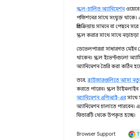
স্ক্রল-চালিত অ্যানিমেশন
ওয়েবে 
পজিশনের সাথে সংযুক্ত থাকে। 
প্রতিক্রিয়ায় সামনে বা পেছনে 
স্ক্রল করার সাথে সাথে নড়াচড়
ডেভেলপাররা সাধারণত মেইন থ্রেডে 
থাকেন। স্ক্রল ইভেন্টগুলো অ্যাস
অ্যানিমেশন তৈরি করা কঠিন হয়ে 
তবে,
ব্রাউজারগুলিতে আসা নতু
করতে পারেন। স্ক্রল টাইমলাইন 
অ্যানিমেশন এপিআই-এর
সাথে স
অ্যানিমেশন চালাতে পারবেন। এ
ফিচারটি থেকে উপকৃত হচ্ছে।
1
Browser Support