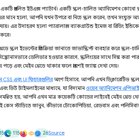
একটি প্রচলিত ইউএক্স প্যাটার্ন। একটি স্ক্রল-চালিত অ্যানিমেশন কোনো স্ক
এর মানে হলো, আপনি যখন উপরে বা নিচে স্ক্রল করেন, তখন সংযুক্ত অ্
সরে যায়। এর উদাহরণ হলো প্যারালাক্স ব্যাকগ্রাউন্ড ইমেজ বা রিডিং ইন্
া করে।
স্ক্রল ইভেন্টের প্রতিক্রিয়া জানাতে জাভাস্ক্রিপ্ট ব্যবহার করে স্ক্রল
িঙ্ক্রোনাসভাবে ডেলিভার হওয়ার কারণে, স্ক্রলিংয়ের সাথে সিঙ্ক করা পার
পড়ে এবং মেইন থ্রেডে থাকার ফলে প্রায়শই জ্যাঙ্ক দেখা দেয়।
ন CSS এবং UI ফিচারগুলির
অংশ হিসাবে, আপনি এখন ডিক্লারেটিভ স্ক্র
এবং ভিউ টাইমলাইনের মাধ্যমে, যা বিদ্যমান
ওয়েব অ্যানিমেশন এপিআ
মন্বিত হয়, আপনি এখন মাত্র কয়েকটি কোডের লাইনেই মেইন থ্রেড থেকে
ই কেস স্টাডিতে জানুন, কীভাবে টোকোপিডিয়া, রেডবাস এবং পলিসিবা
15
115
26
Source