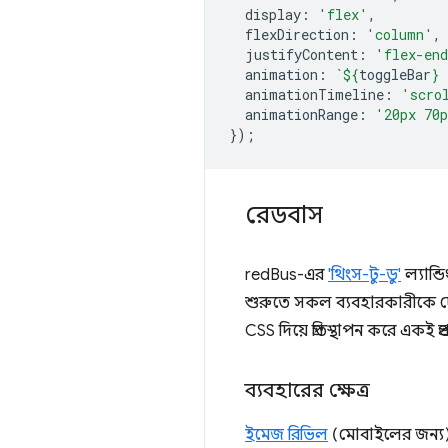
display
:
'flex'
,
flexDirection
:
'column'
,
justifyContent
:
'flex-en
animation
:
`
${
toggleBar
}
 
animationTimeline
:
'scro
animationRange
:
'20px 70
});
রেডবাস
redBus-এর
'থিংস-টু-ডু'
ল্যান্
শুরুতে সকল ব্যবহারকারীকে দেখা
CSS দিয়ে প্রতিস্থাপন করে একই প
ব্যবহারের ক্ষেত্র
ইমেজ রিভিল
(মোবাইলের জন্য