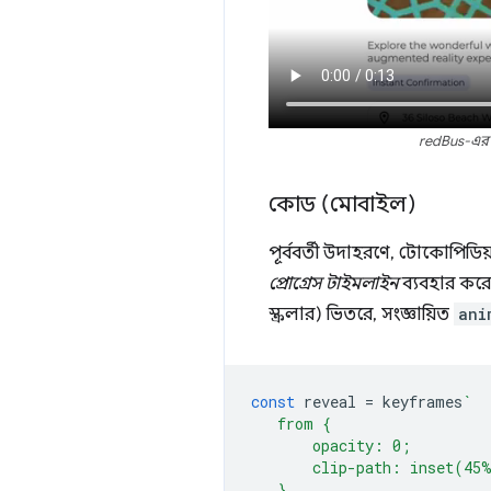
redBus-এর "
কোড (মোবাইল)
পূর্ববর্তী উদাহরণে, টোকোপিডিয
প্রোগ্রেস টাইমলাইন
ব্যবহার করেছ
স্ক্রলার) ভিতরে, সংজ্ঞায়িত
ani
const
reveal
=
keyframes
`
   from {
       opacity: 0;
       clip-path: inset(45
   }