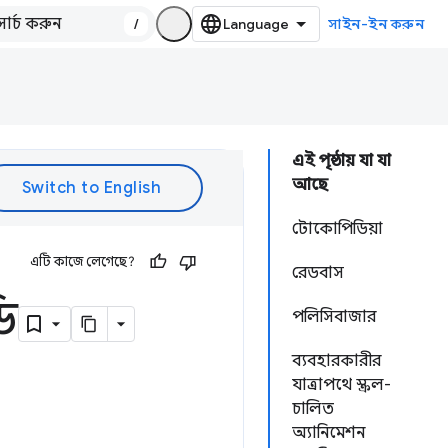
/
সাইন-ইন করুন
এই পৃষ্ঠায় যা যা
আছে
টোকোপিডিয়া
এটি কাজে লেগেছে?
রেডবাস
ি
পলিসিবাজার
ব্যবহারকারীর
যাত্রাপথে স্ক্রল-
চালিত
অ্যানিমেশন