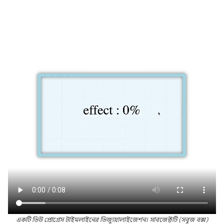
একটি ভিউ প্রোগ্রেস টাইমলাইনের ভিজ্যুয়ালাইজেশন। সাবজেক্টটি (সবুজ বক্স)