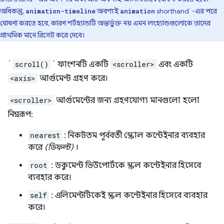
অধিকন্তু,
অবশ্যই
shorthand`-এর পরে
animation-timeline
animation
ঘোষণা করতে হবে, কারণ শর্টহ্যান্ডটি অন্তর্ভুক্ত নয় এমন লংহ্যান্ডগুলোকে তাদের
প্রাথমিক মানে রিসেট করে দেবে।
`
scroll()
` ফাংশনটি একটি
<scroller>
এবং একটি
<axis>
আর্গুমেন্ট গ্রহণ করে।
<scroller>
আর্গুমেন্টের জন্য গ্রহণযোগ্য মানগুলো হলো
নিম্নরূপ:
nearest
: নিকটতম পূর্ববর্তী স্ক্রোল কন্টেইনার ব্যবহার
করে
(ডিফল্ট)
।
root
: ডকুমেন্ট ভিউপোর্টকে স্ক্রল কন্টেইনার হিসেবে
ব্যবহার করে।
self
: এলিমেন্টটিকেই স্ক্রল কন্টেইনার হিসেবে ব্যবহার
করে।