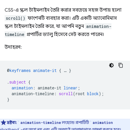
CSS-এ স্ক্রল টাইমলাইন তৈরি করার সবচেয়ে সহজ উপায় হলো
scroll()
ফাংশনটি ব্যবহার করা। এটি একটি অ্যানোনিমাস
স্ক্রল টাইমলাইন তৈরি করে, যা আপনি নতুন
animation-
timeline
প্রপার্টির ভ্যালু হিসেবে সেট করতে পারেন।
উদাহরণ:
@
keyframes
animate-it
{
…
}
.
subject
{
animation
:
animate-it
linear
;
animation-timeline
:
scroll
(
root
block
);
}
দ্রষ্টব্য:
`
লংহ্যান্ড প্রপার্টিটি `
animation-timeline
animation
shorthand`-এর অংশ নয় এবং এটি অবশ্যই আলাদাভাবে ঘোষণা করতে হবে।