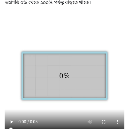
অগ্রগতি ০% থেকে ১০০% পর্যন্ত বাড়তে থাকে।