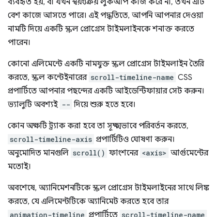
ব্যবহৃত হয়, বা যখন স্বয়ংক্রিয় লুকআপ কাজ করে না, তখন এটি
বেশ কাজে আসতে পারে। এই পদ্ধতিতে, আপনি আপনার দেওয়া
নামটি দিয়ে একটি স্ক্রল প্রোগ্রেস টাইমলাইনকে শনাক্ত করতে
পারেন।
কোনো এলিমেন্টে একটি নামযুক্ত স্ক্রল প্রোগ্রেস টাইমলাইন তৈরি
করতে, স্ক্রল কন্টেইনারের
scroll-timeline-name
CSS
প্রপার্টিতে আপনার পছন্দের একটি আইডেন্টিফায়ার সেট করুন।
ভ্যালুটি অবশ্যই
--
দিয়ে শুরু হতে হবে।
কোন অক্ষটি ট্র্যাক করা হবে তা সূক্ষ্মভাবে পরিবর্তন করতে,
scroll-timeline-axis
প্রপার্টিটিও ঘোষণা করুন।
অনুমোদিত মানগুলি
scroll()
ফাংশনের
<axis>
আর্গুমেন্টের
মতোই।
অবশেষে, অ্যানিমেশনটিকে স্ক্রল প্রোগ্রেস টাইমলাইনের সাথে লিঙ্ক
করতে, যে এলিমেন্টটিকে অ্যানিমেট করতে হবে তার
animation-timeline
প্রপার্টিতে
scroll-timeline-name