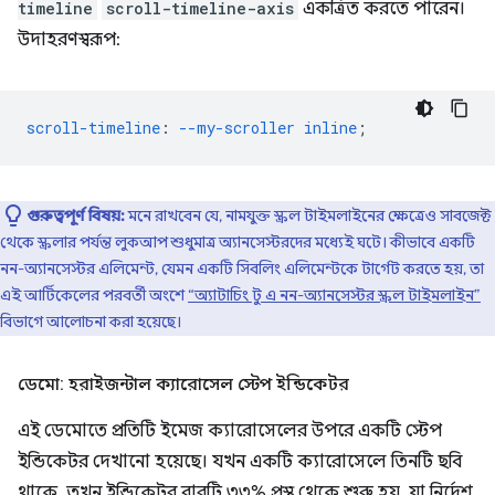
timeline
scroll-timeline-axis
একত্রিত করতে পারেন।
উদাহরণস্বরূপ:
scroll-timeline
:
--my-scroller
inline
;
গুরুত্বপূর্ণ বিষয়:
মনে রাখবেন যে, নামযুক্ত স্ক্রল টাইমলাইনের ক্ষেত্রেও সাবজেক্ট
থেকে স্ক্রলার পর্যন্ত লুকআপ শুধুমাত্র অ্যানসেস্টরদের মধ্যেই ঘটে। কীভাবে একটি
নন-অ্যানসেস্টর এলিমেন্ট, যেমন একটি সিবলিং এলিমেন্টকে টার্গেট করতে হয়, তা
এই আর্টিকেলের পরবর্তী অংশে
“অ্যাটাচিং টু এ নন-অ্যানসেস্টর স্ক্রল টাইমলাইন”
বিভাগে আলোচনা করা হয়েছে।
ডেমো: হরাইজন্টাল ক্যারোসেল স্টেপ ইন্ডিকেটর
এই ডেমোতে প্রতিটি ইমেজ ক্যারোসেলের উপরে একটি স্টেপ
ইন্ডিকেটর দেখানো হয়েছে। যখন একটি ক্যারোসেলে তিনটি ছবি
থাকে, তখন ইন্ডিকেটর বারটি ৩৩% প্রস্থ থেকে শুরু হয়, যা নির্দেশ