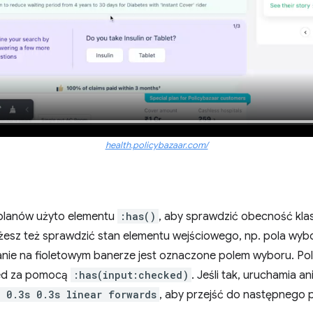
health.policybazaar.com/
planów użyto elementu
:has()
, aby sprawdzić obecność kla
esz też sprawdzić stan elementu wejściowego, np. pola wybor
anie na fioletowym banerze jest oznaczone polem wyboru. Po
red za pomocą
:has(input:checked)
. Jeśli tak, uruchamia 
 0.3s 0.3s linear forwards
, aby przejść do następnego p