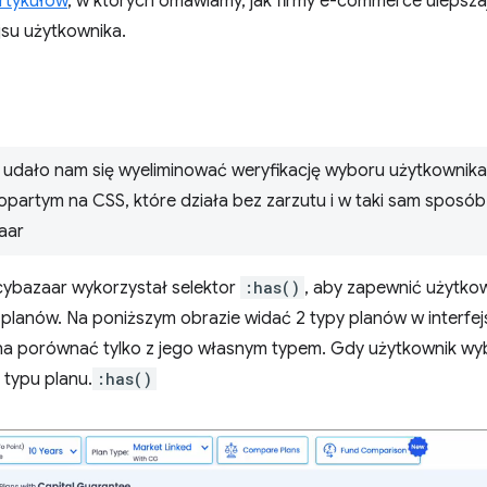
artykułów
, w których omawiamy, jak firmy e-commerce ulepsza
jsu użytkownika.
udało nam się wyeliminować weryfikację wyboru użytkownika
 opartym na CSS, które działa bez zarzutu i w taki sam sposób
aar
icybazaar wykorzystał selektor
:has()
, aby zapewnić użytko
anów. Na poniższym obrazie widać 2 typy planów w interfej
żna porównać tylko z jego własnym typem. Gdy użytkownik wybi
typu planu.
:has()