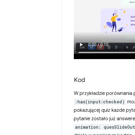
Kod
W przykładzie porównania 
:has(input:checked)
moż
pokazującej quiz każde pyt
pytanie zostało już answe
animation: quesSlideOut