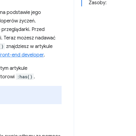
Zasoby:
 na podstawie jego
eloperów życzeń.
 przeglądarki. Przed
cji. Teraz możesz nadawać
()
znajdziesz w artykule
front-end developer
.
 tym artykule
ktorowi
:has()
.