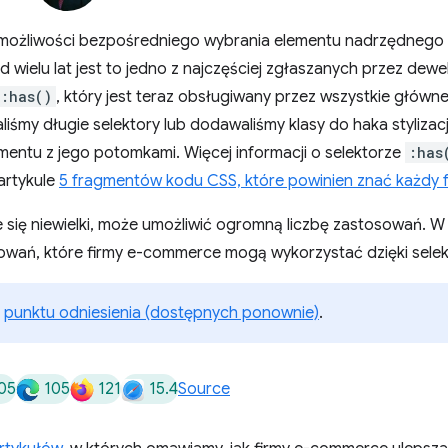
y możliwości bezpośredniego wybrania elementu nadrzędnego
wielu lat jest to jedno z najczęściej zgłaszanych przez dew
:has()
, który jest teraz obsługiwany przez wszystkie główne
iśmy długie selektory lub dodawaliśmy klasy do haka styliza
lementu z jego potomkami. Więcej informacji o selektorze
:has
artykule
5 fragmentów kodu CSS, które powinien znać każdy 
 się niewielki, może umożliwić ogromną liczbę zastosowań. W
sowań, które firmy e-commerce mogą wykorzystać dzięki sele
ą
punktu odniesienia (dostępnych ponownie)
.
05
105
121
15.4
Source