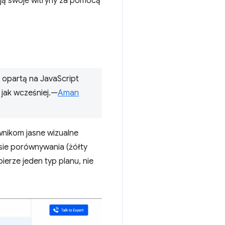
ją swoje witryny za pomocą
 opartą na JavaScript
 jak wcześniej.—
Aman
wnikom jasne wizualne
sie porównywania (żółty
erze jeden typ planu, nie