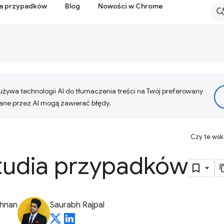
ia przypadków
Blog
Nowości w Chrome
żywa technologii AI do tłumaczenia treści na Twój preferowany
ne przez AI mogą zawierać błędy.
Czy te ws
studia przypadków
shnan
Saurabh Rajpal