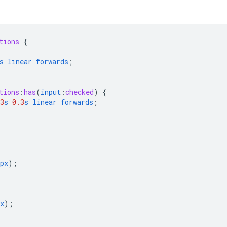
tions
{
s
linear
forwards
;
tions
:
has
(
input
:
checked
)
{
3
s
0.3
s
linear
forwards
;
px
);
x
);