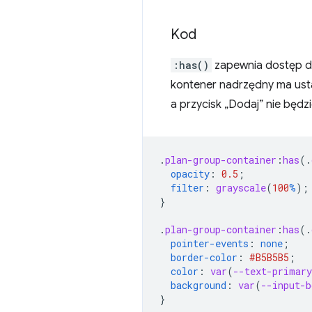
Kod
:has()
zapewnia dostęp d
kontener nadrzędny ma ust
a przycisk „Dodaj” nie będz
.
plan-group-container
:
has
(
.
opacity
:
0.5
;
filter
:
grayscale
(
100
%
);
}
.
plan-group-container
:
has
(
.
pointer-events
:
none
;
border-color
:
#B5B5B5
;
color
:
var
(
--text-primary
background
:
var
(
--input-b
}