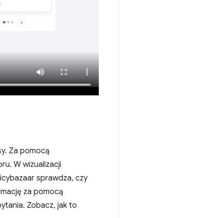
sy. Za pomocą
u. W wizualizacji
licybazaar sprawdza, czy
animację za pomocą
ytania. Zobacz, jak to