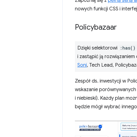
Zapoznaj się z
pełną serią 
nowych funkcji CSS i interfe
Policybazaar
Dzięki selektorowi
:has()
i zastąpić ją rozwiązaniem
Soni
, Tech Lead, Policybaz
Zespół ds. inwestycji w Pol
wskazanie porównywanych pl
i niebieski). Każdy plan mo
będzie mógł wybrać innego 