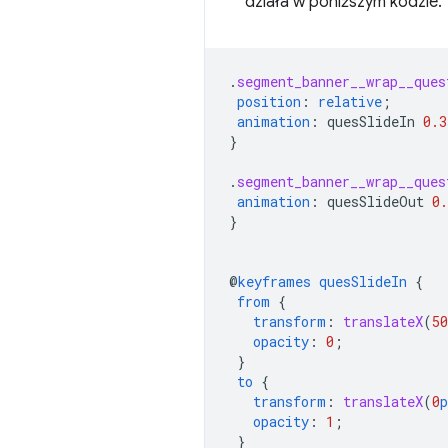
działa w poniższym kodzie.
.
segment_banner__wrap__ques
position
:
relative
;
animation
:
quesSlideIn
0.3
}
.
segment_banner__wrap__ques
animation
:
quesSlideOut
0.
}
@
keyframes
quesSlideIn
{
from
{
transform
:
translateX
(
50
opacity
:
0
;
}
to
{
transform
:
translateX
(
0
p
opacity
:
1
;
}