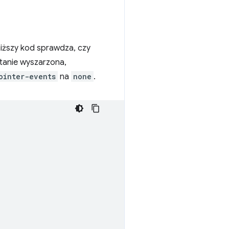
iższy kod sprawdza, czy
ostanie wyszarzona,
ointer-events
na
none
.