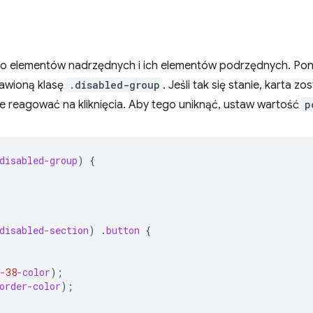
o elementów nadrzędnych i ich elementów podrzędnych. Pon
awioną klasę
.disabled-group
. Jeśli tak się stanie, karta z
ie reagować na kliknięcia. Aby tego uniknąć, ustaw wartość
p
disabled-group
)
{
disabled-section
)
.
button
{
-
38
-color
);
order-color
);