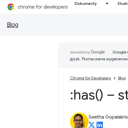
Dokumenty
Stud
Blog
Google u
język. Tłumaczenia wygenerowa
Chrome for Developers
Blog
:
has(
) – 
Swetha Gopalakri