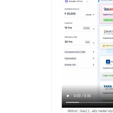
Wdroż
:has()
, aby nadać st