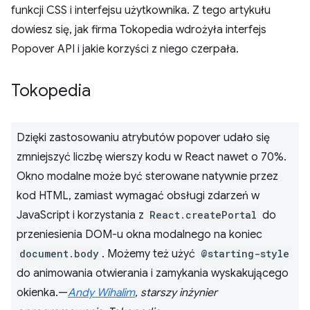
funkcji CSS i interfejsu użytkownika. Z tego artykułu
dowiesz się, jak firma Tokopedia wdrożyła interfejs
Popover API i jakie korzyści z niego czerpała.
Tokopedia
Dzięki zastosowaniu atrybutów popover udało się
zmniejszyć liczbę wierszy kodu w React nawet o 70%.
Okno modalne może być sterowane natywnie przez
kod HTML, zamiast wymagać obsługi zdarzeń w
JavaScript i korzystania z
React.createPortal
do
przeniesienia DOM-u okna modalnego na koniec
document.body
. Możemy też użyć
@starting-style
do animowania otwierania i zamykania wyskakującego
okienka.—
Andy Wihalim
, starszy inżynier