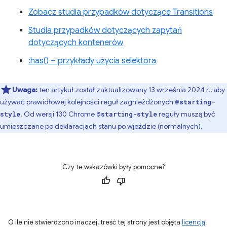
Zobacz studia przypadków dotyczące Transitions
Studia przypadków dotyczących zapytań
dotyczących kontenerów
:has() – przykłady użycia selektora
Uwaga:
ten artykuł został zaktualizowany 13 września 2024 r., aby
używać prawidłowej kolejności reguł zagnieżdżonych
@starting-
. Od wersji 130 Chrome
reguły muszą być
style
@starting-style
umieszczane po deklaracjach stanu po wjeździe (normalnych).
Czy te wskazówki były pomocne?
O ile nie stwierdzono inaczej, treść tej strony jest objęta
licencją