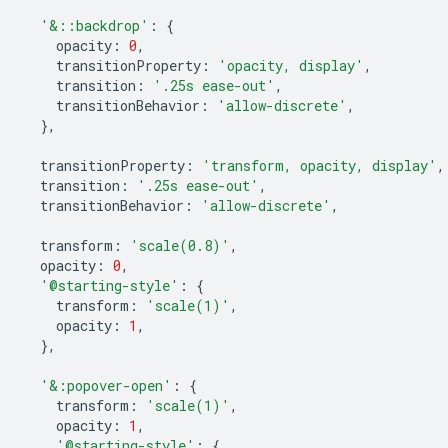
'&::backdrop'
:
{
opacity
:
0
,
transitionProperty
:
'opacity, display'
,
transition
:
'.25s ease-out'
,
transitionBehavior
:
'allow-discrete'
,
},
transitionProperty
:
'transform, opacity, display'
,
transition
:
'.25s ease-out'
,
transitionBehavior
:
'allow-discrete'
,
transform
:
'scale(0.8)'
,
opacity
:
0
,
'@starting-style'
:
{
transform
:
'scale(1)'
,
opacity
:
1
,
},
'&:popover-open'
:
{
transform
:
'scale(1)'
,
opacity
:
1
,
'@starting-style'
:
{