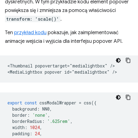
dyskretnych. W tym przykładzie kodu element popover
powiększa się i zmniejsza za pomocą właściwości
transform: 'scale()'
.
Ten
przykład kodu
pokazuje, jak zaimplementować
animacje wejścia i wyjścia dla interfejsu popover API.
<Thumbnail popovertarget="medialightbox" />

export
const
cssModalWrapper
=
css
({
background
:
NN0
,
border
:
'none'
,
borderRadius
:
'.625rem'
,
width
:
1024
,
padding
:
24
,