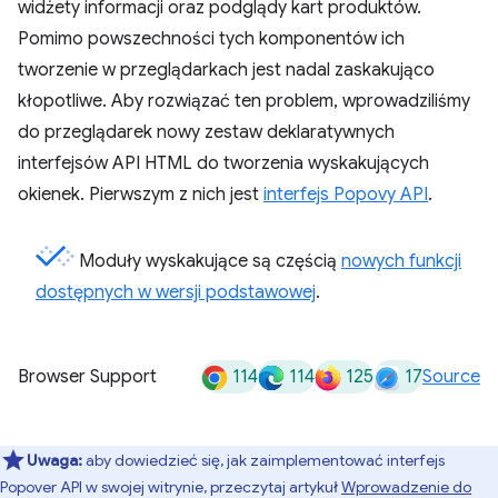
widżety informacji oraz podglądy kart produktów.
Pomimo powszechności tych komponentów ich
tworzenie w przeglądarkach jest nadal zaskakująco
kłopotliwe. Aby rozwiązać ten problem, wprowadziliśmy
do przeglądarek nowy zestaw deklaratywnych
interfejsów API HTML do tworzenia wyskakujących
okienek. Pierwszym z nich jest
interfejs Popovy API
.
Moduły wyskakujące są częścią
nowych funkcji
dostępnych w wersji podstawowej
.
114
114
125
17
Browser Support
Source
Uwaga:
aby dowiedzieć się, jak zaimplementować interfejs
Popover API w swojej witrynie, przeczytaj artykuł
Wprowadzenie do