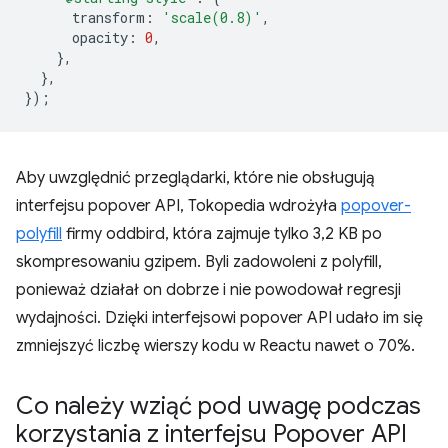
transform
:
'scale(0.8)'
,
opacity
:
0
,
},
},
});
Aby uwzględnić przeglądarki, które nie obsługują
interfejsu popover API, Tokopedia wdrożyła
popover-
polyfill
firmy oddbird, która zajmuje tylko 3,2 KB po
skompresowaniu gzipem. Byli zadowoleni z polyfill,
ponieważ działał on dobrze i nie powodował regresji
wydajności. Dzięki interfejsowi popover API udało im się
zmniejszyć liczbę wierszy kodu w Reactu nawet o 70%.
Co należy wziąć pod uwagę podczas
korzystania z interfejsu Popover API