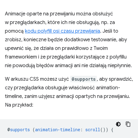
Animacje oparte na przewijaniu można obsłużyć
w przeglądarkach, które ich nie obsługują, np. za
pomocą
kodu polyfill osi czasu przewijania
. Jeśli to
zrobisz, konieczne będzie dodatkowe testowanie, aby
upewnić się, że działa on prawidłowo z Twoim
frameworkiem i że przeglądarki korzystające z polyfillu
nie powodują błędów animacji ani nie działają niepłynnie.
W arkuszu CSS możesz użyć
@supports
, aby sprawdzić,
czy przeglądarka obsługuje właściwość animation-
timeline, zanim użyjesz animacji opartych na przewijaniu.
Na przykład:
@
supports
(
animation-timeline
:
scroll
())
{