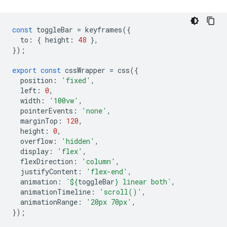
const
toggleBar
=
keyframes
({
to
:
{
height
:
48
},
});
export
const
cssWrapper
=
css
({
position
:
'fixed'
,
left
:
0
,
width
:
'100vw'
,
pointerEvents
:
'none'
,
marginTop
:
120
,
height
:
0
,
overflow
:
'hidden'
,
display
:
'flex'
,
flexDirection
:
'column'
,
justifyContent
:
'flex-end'
,
animation
:
`
${
toggleBar
}
 linear both`
,
animationTimeline
:
'scroll()'
,
animationRange
:
'20px 70px'
,
});