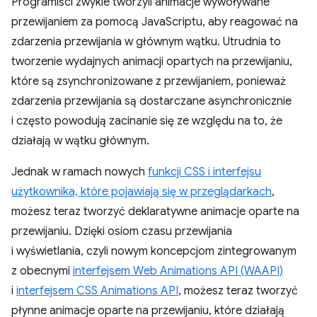
Programiści zwykle tworzyli animacje wywoływane
przewijaniem za pomocą JavaScriptu, aby reagować na
zdarzenia przewijania w głównym wątku. Utrudnia to
tworzenie wydajnych animacji opartych na przewijaniu,
które są zsynchronizowane z przewijaniem, ponieważ
zdarzenia przewijania są dostarczane asynchronicznie
i często powodują zacinanie się ze względu na to, że
działają w wątku głównym.
Jednak w ramach nowych
funkcji CSS i interfejsu
użytkownika, które pojawiają się w przeglądarkach
,
możesz teraz tworzyć deklaratywne animacje oparte na
przewijaniu. Dzięki osiom czasu przewijania
i wyświetlania, czyli nowym koncepcjom zintegrowanym
z obecnymi
interfejsem Web Animations API (WAAPI)
i
interfejsem CSS Animations API
, możesz teraz tworzyć
płynne animacje oparte na przewijaniu, które działają