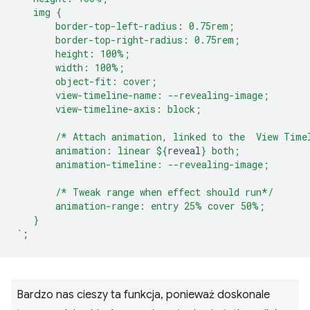
   img {
       border-top-left-radius: 0.75rem;
       border-top-right-radius: 0.75rem;
       height: 100%;
       width: 100%;
       object-fit: cover;
       view-timeline-name: --revealing-image;
       view-timeline-axis: block;
       /* Attach animation, linked to the  View Time
       animation: linear 
${
reveal
}
 both;
       animation-timeline: --revealing-image;
       /* Tweak range when effect should run*/
       animation-range: entry 25% cover 50%;
   }
`
;
Bardzo nas cieszy ta funkcja, ponieważ doskonale