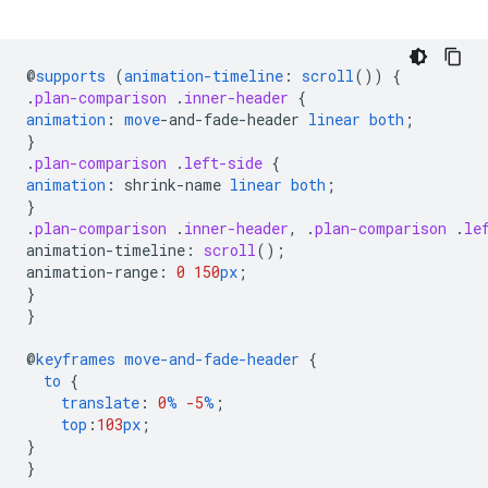
@
supports
(
animation-timeline
:
scroll
())
{
.
plan-comparison
.
inner-header
{
animation
:
move
-
and-fade-header
linear
both
;
}
.
plan-comparison
.
left-side
{
animation
:
shrink-name
linear
both
;
}
.
plan-comparison
.
inner-header
,
.
plan-comparison
.
le
animation-timeline
:
scroll
();
animation-range
:
0
150
px
;
}
}
@
keyframes
move-and-fade-header
{
to
{
translate
:
0
%
-5
%
;
top
:
103
px
;
}
}