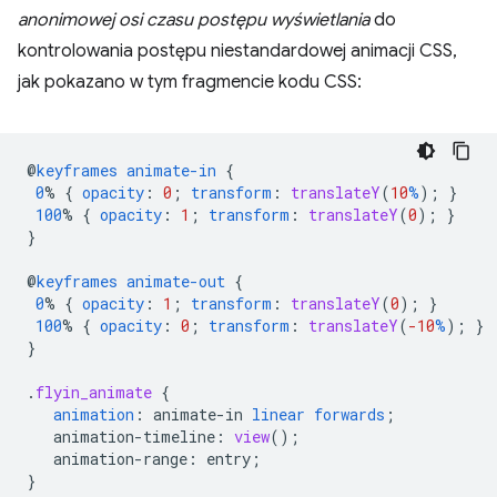
anonimowej osi czasu postępu wyświetlania
do
kontrolowania postępu niestandardowej animacji CSS,
jak pokazano w tym fragmencie kodu CSS:
@
keyframes
animate-in
{
0
%
{
opacity
:
0
;
transform
:
translateY
(
10
%
);
}
100
%
{
opacity
:
1
;
transform
:
translateY
(
0
);
}
}
@
keyframes
animate-out
{
0
%
{
opacity
:
1
;
transform
:
translateY
(
0
);
}
100
%
{
opacity
:
0
;
transform
:
translateY
(
-10
%
);
}
}
.
flyin_animate
{
animation
:
animate-in
linear
forwards
;
animation-timeline
:
view
();
animation-range
:
entry
;
}