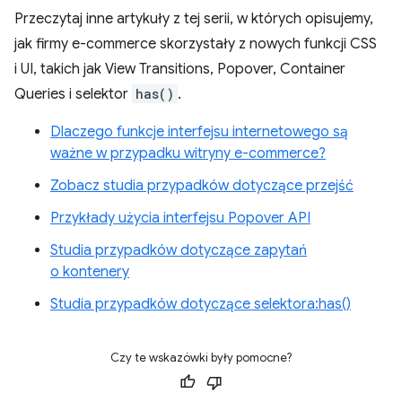
Przeczytaj inne artykuły z tej serii, w których opisujemy,
jak firmy e-commerce skorzystały z nowych funkcji CSS
i UI, takich jak View Transitions, Popover, Container
Queries i selektor
has()
.
Dlaczego funkcje interfejsu internetowego są
ważne w przypadku witryny e-commerce?
Zobacz studia przypadków dotyczące przejść
Przykłady użycia interfejsu Popover API
Studia przypadków dotyczące zapytań
o kontenery
Studia przypadków dotyczące selektora:has()
Czy te wskazówki były pomocne?