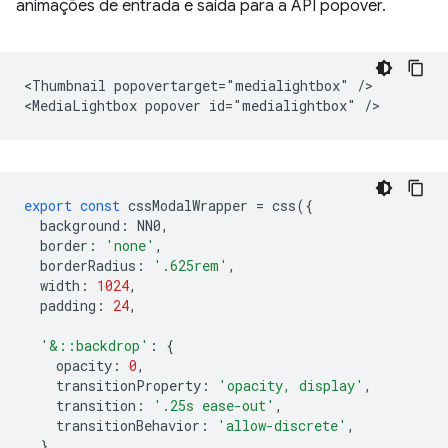
animações de entrada e saída para a API popover.
<Thumbnail popovertarget="medialightbox" />

export
const
cssModalWrapper
=
css
({
background
:
NN0
,
border
:
'none'
,
borderRadius
:
'.625rem'
,
width
:
1024
,
padding
:
24
,
'&::backdrop'
:
{
opacity
:
0
,
transitionProperty
:
'opacity, display'
,
transition
:
'.25s ease-out'
,
transitionBehavior
:
'allow-discrete'
,
},