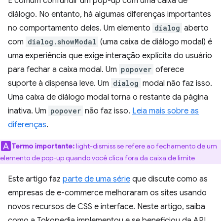
É comum confundir um pop-up com uma caixa de
diálogo. No entanto, há algumas diferenças importantes
no comportamento deles. Um elemento
dialog
aberto
com
dialog.showModal
(uma caixa de diálogo modal) é
uma experiência que exige interação explícita do usuário
para fechar a caixa modal. Um
popover
oferece
suporte à dispensa leve. Um
dialog
modal não faz isso.
Uma caixa de diálogo modal torna o restante da página
inativa. Um
popover
não faz isso.
Leia mais sobre as
diferenças
.
Termo importante:
light-dismiss se refere ao fechamento de um
elemento de pop-up quando você clica fora da caixa de limite
Este artigo faz
parte de uma série
que discute como as
empresas de e-commerce melhoraram os sites usando
novos recursos de CSS e interface. Neste artigo, saiba
como a Tokopedia implementou e se beneficiou da API