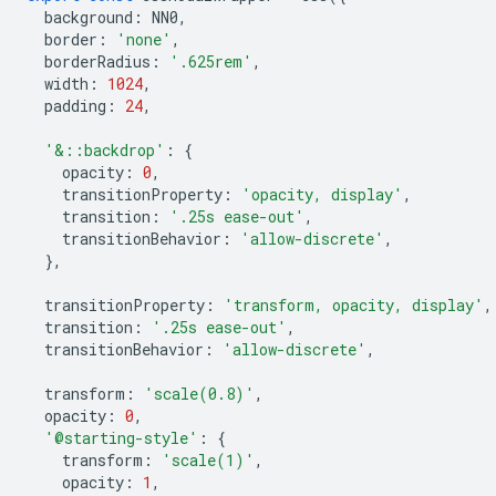
background
:
NN0
,
border
:
'none'
,
borderRadius
:
'.625rem'
,
width
:
1024
,
padding
:
24
,
'&::backdrop'
:
{
opacity
:
0
,
transitionProperty
:
'opacity, display'
,
transition
:
'.25s ease-out'
,
transitionBehavior
:
'allow-discrete'
,
},
transitionProperty
:
'transform, opacity, display'
,
transition
:
'.25s ease-out'
,
transitionBehavior
:
'allow-discrete'
,
transform
:
'scale(0.8)'
,
opacity
:
0
,
'@starting-style'
:
{
transform
:
'scale(1)'
,
opacity
:
1
,