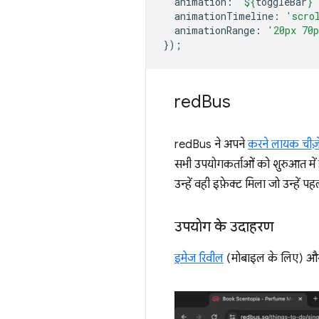
animation
:
`
${
toggleBar
}
 
animationTimeline
:
'scro
animationRange
:
'20px 70
});
red
Bus
redBus ने अपने
करने लायक चीज़े
सभी उपयोगकर्ताओं को शुरुआत में 
उन्हें वही इफ़ेक्ट मिला जो उन्हें प
उपयोग के उदाहरण
इमेज रिवील
(मोबाइल के लिए) 