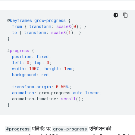
@
keyframes
grow-progress
{
from
{
transform
:
scaleX
(
0
);
}
to
{
transform
:
scaleX
(
1
);
}
}
#
progress
{
position
:
fixed
;
left
:
0
;
top
:
0
;
width
:
100
%
;
height
:
1
em
;
background
:
red
;
transform-origin
:
0
50
%
;
animation
:
grow-progress
auto
linear
;
animation-timeline
:
scroll
();
}
#progress
एलिमेंट पर
grow-progress
ऐनिमेशन की