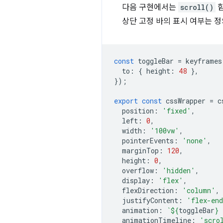
다음 구현에서는
scroll()
함
상단 고정 바의 표시 여부는 
const
toggleBar
=
keyframes
to
:
{
height
:
48
},
});
export
const
cssWrapper
=
c
position
:
'fixed'
,
left
:
0
,
width
:
'100vw'
,
pointerEvents
:
'none'
,
marginTop
:
120
,
height
:
0
,
overflow
:
'hidden'
,
display
:
'flex'
,
flexDirection
:
'column'
,
justifyContent
:
'flex-en
animation
:
`
${
toggleBar
}
 
animationTimeline
:
'scro