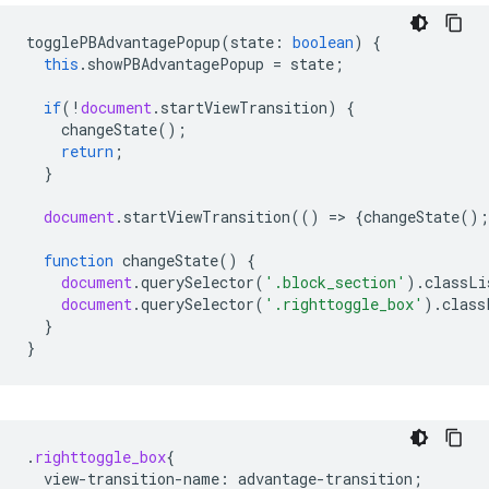
togglePBAdvantagePopup
(
state
:
boolean
)
{
this
.
showPBAdvantagePopup
=
state
;
if
(
!
document
.
startViewTransition
)
{
changeState
();
return
;
}
document
.
startViewTransition
(()
=
>
{
changeState
();
function
changeState
()
{
document
.
querySelector
(
'.block_section'
).
classLi
document
.
querySelector
(
'.righttoggle_box'
).
class
}
}
.
righttoggle_box
{
view-transition-name
:
advantage-transition
;