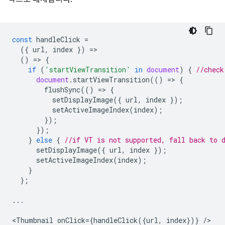
const
handleClick
=
({
url
,
index
})
=
()
=
>
{
if
(
'startViewTransition'
in
document
)
{
//check
document
.
startViewTransition
(()
=
>
{
flushSync
(()
=
>
{
setDisplayImage
({
url
,
index
});
setActiveImageIndex
(
index
);
});
});
}
else
{
//if VT is not supported, fall back to 
setDisplayImage
({
url
,
index
});
setActiveImageIndex
(
index
);
}
};
...
<
Thumbnail
onClick
=
{
handleClick
({
url
,
index
})}
/