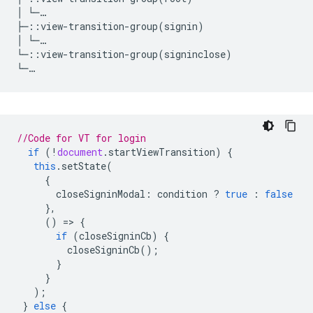
│ └─…

├─::view-transition-group(signin)

│ └─…

└─::view-transition-group(signinclose)   

//Code for VT for login
if
(
!
document
.
startViewTransition
)
{
this
.
setState
(
{
closeSigninModal
:
condition
?
true
:
false
},
()
=
>
{
if
(
closeSigninCb
)
{
closeSigninCb
();
}
}
);
}
else
{