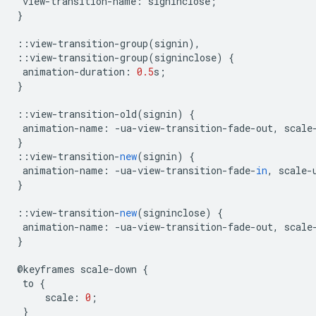
view
-
transition
-
name
:
signinclose
;
}
::
view
-
transition
-
group
(
signin
),
::
view
-
transition
-
group
(
signinclose
)
{
animation
-
duration
:
0.5
s
;
}
::
view
-
transition
-
old
(
signin
)
{
animation
-
name
:
-
ua
-
view
-
transition
-
fade
-
out
,
scale
}
::
view
-
transition
-
new
(
signin
)
{
animation
-
name
:
-
ua
-
view
-
transition
-
fade
-
in
,
scale
-
}
::
view
-
transition
-
new
(
signinclose
)
{
animation
-
name
:
-
ua
-
view
-
transition
-
fade
-
out
,
scale
}
@
keyframes
scale
-
down
{
to
{
scale
:
0
;
}