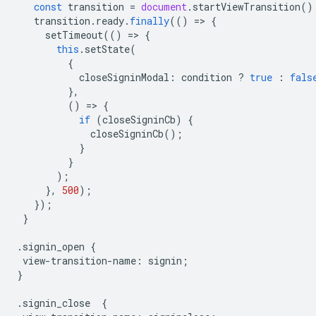
const
transition
=
document
.
startViewTransition
()
transition
.
ready
.
finally
(()
=
>
{
setTimeout
(()
=
>
{
this
.
setState
(
{
closeSigninModal
:
condition
?
true
:
fals
},
()
=
>
{
if
(
closeSigninCb
)
{
closeSigninCb
();
}
}
);
},
500
);
});
}
.
signin_open
{
view
-
transition
-
name
:
signin
;
}
.
signin_close
{