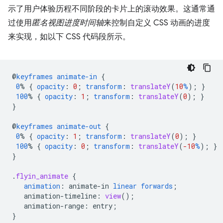
示了用户体验历程不同阶段的卡片上的滚动效果。这通常通
过使用
匿名视图进度时间轴
来控制自定义 CSS 动画的进度
来实现，如以下 CSS 代码段所示。
@
keyframes
animate-in
{
0
%
{
opacity
:
0
;
transform
:
translateY
(
10
%
);
}
100
%
{
opacity
:
1
;
transform
:
translateY
(
0
);
}
}
@
keyframes
animate-out
{
0
%
{
opacity
:
1
;
transform
:
translateY
(
0
);
}
100
%
{
opacity
:
0
;
transform
:
translateY
(
-10
%
);
}
}
.
flyin_animate
{
animation
:
animate-in
linear
forwards
;
animation-timeline
:
view
();
animation-range
:
entry
;
}