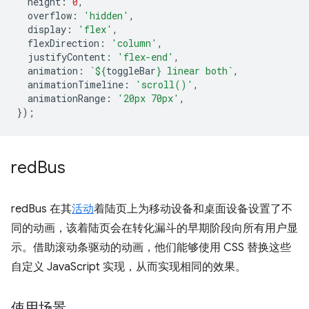
height
:
0
,
overflow
:
'hidden'
,
display
:
'flex'
,
flexDirection
:
'column'
,
justifyContent
:
'flex-end'
,
animation
:
`
${
toggleBar
}
 linear both`
,
animationTimeline
:
'scroll()'
,
animationRange
:
'20px 70px'
,
});
red
Bus
redBus 在其
活动
着陆页上为移动设备和桌面设备设置了不
同的动画，该着陆页会在转化漏斗的早期阶段向所有用户显
示。借助滚动条驱动的动画，他们能够使用 CSS 替换这些
自定义 JavaScript 实现，从而实现相同的效果。
使用场景