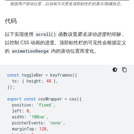
根据用户滚动位置，以动画方式更改顶部粘性栏的显示/隐藏状态。
代码
以下实现使用
scroll()
函数设置
匿名滚动进度时间轴
，
以控制 CSS 动画的进度。顶部粘性栏的可见性会根据定义
的
animationRange
内的滚动位置而变化。
const
toggleBar
=
keyframes
({
to
:
{
height
:
48
},
});
export
const
cssWrapper
=
css
({
position
:
'fixed'
,
left
:
0
,
width
:
'100vw'
,
pointerEvents
:
'none'
,
marginTop
:
120
,