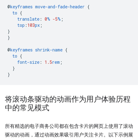
@
keyframes
move-and-fade-header
{
to
{
translate
:
0
%
-5
%
;
top
:
103
px
;
}
}
@
keyframes
shrink-name
{
to
{
font-size
:
1.5
rem
;
}
}
将滚动条驱动的动画作为用户体验历程
中的常见模式
所有精选的电子商务公司都在包含卡片的网页上使用了滚动
驱动的动画，通过动画效果吸引用户关注卡片。以下示例展