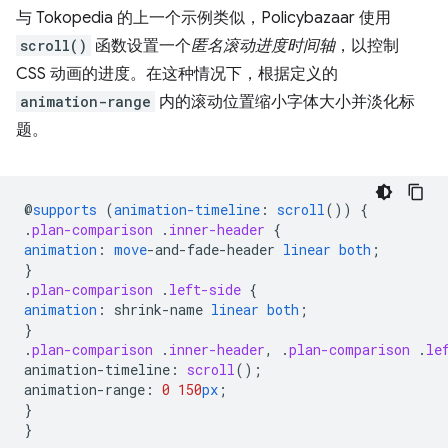
与 Tokopedia 的上一个示例类似，Policybazaar 使用
scroll()
函数设置一个
匿名滚动进度时间轴
，以控制
CSS 动画的进度。在这种情况下，根据定义的
animation-range
内的滚动位置缩小字体大小并淡化标
题。
@
supports
(
animation-timeline
:
scroll
())
{
.
plan-comparison
.
inner-header
{
animation
:
move
-
and-fade-header
linear
both
;
}
.
plan-comparison
.
left-side
{
animation
:
shrink-name
linear
both
;
}
.
plan-comparison
.
inner-header
,
.
plan-comparison
.
le
animation-timeline
:
scroll
();
animation-range
:
0
150
px
;
}
}