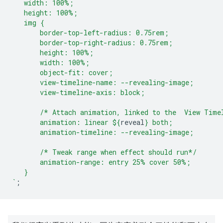
   width: 100%;
   height: 100%;
   img {
       border-top-left-radius: 0.75rem;
       border-top-right-radius: 0.75rem;
       height: 100%;
       width: 100%;
       object-fit: cover;
       view-timeline-name: --revealing-image;
       view-timeline-axis: block;
       /* Attach animation, linked to the  View Time
       animation: linear 
${
reveal
}
 both;
       animation-timeline: --revealing-image;
       /* Tweak range when effect should run*/
       animation-range: entry 25% cover 50%;
   }
`
;