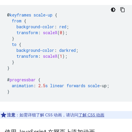
@
keyframes
scale-up
{
from
{
background-color
:
red
;
transform
:
scaleX
(
0
);
}
to
{
background-color
:
darkred
;
transform
:
scaleX
(
1
);
}
}
#
progressbar
{
animation
:
2.5
s
linear
forwards
scale
-
up
;
}
注意
：如需详细了解 CSS 动画，请访问
了解 CSS 动画