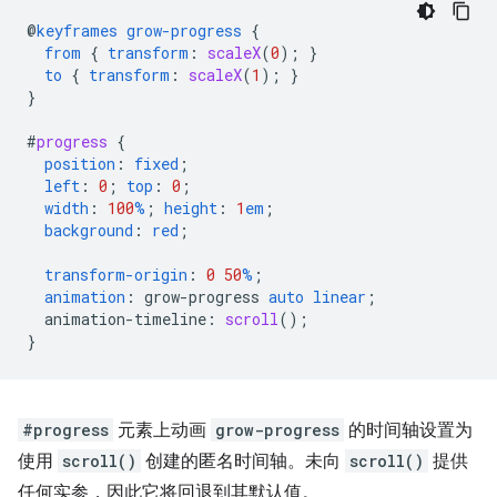
@
keyframes
grow-progress
{
from
{
transform
:
scaleX
(
0
);
}
to
{
transform
:
scaleX
(
1
);
}
}
#
progress
{
position
:
fixed
;
left
:
0
;
top
:
0
;
width
:
100
%
;
height
:
1
em
;
background
:
red
;
transform-origin
:
0
50
%
;
animation
:
grow-progress
auto
linear
;
animation-timeline
:
scroll
();
}
#progress
元素上动画
grow-progress
的时间轴设置为
使用
scroll()
创建的匿名时间轴。未向
scroll()
提供
任何实参，因此它将回退到其默认值。