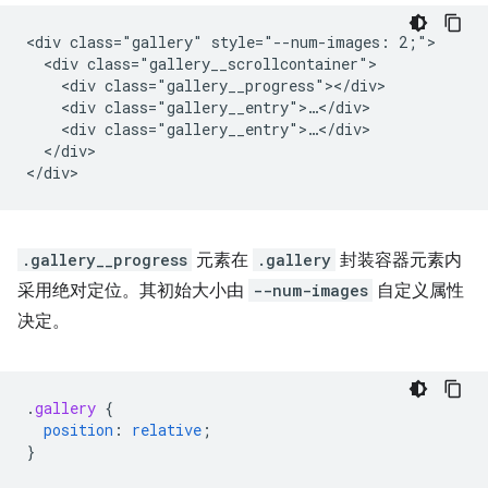
<div class="gallery" style="--num-images: 2;">

  <div class="gallery__scrollcontainer">

    <div class="gallery__progress"></div>

    <div class="gallery__entry">…</div>

    <div class="gallery__entry">…</div>

  </div>

.gallery__progress
元素在
.gallery
封装容器元素内
采用绝对定位。其初始大小由
--num-images
自定义属性
决定。
.
gallery
{
position
:
relative
;
}