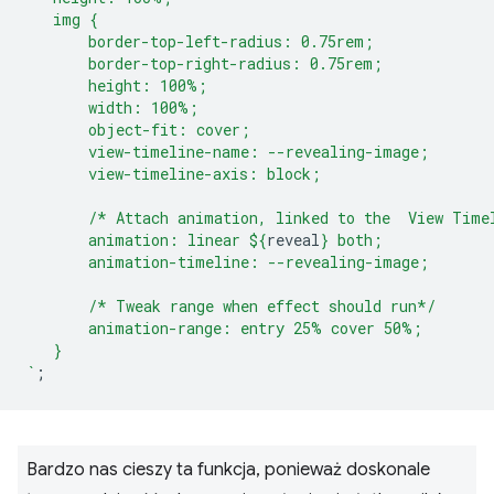
   img {
       border-top-left-radius: 0.75rem;
       border-top-right-radius: 0.75rem;
       height: 100%;
       width: 100%;
       object-fit: cover;
       view-timeline-name: --revealing-image;
       view-timeline-axis: block;
       /* Attach animation, linked to the  View Time
       animation: linear 
${
reveal
}
 both;
       animation-timeline: --revealing-image;
       /* Tweak range when effect should run*/
       animation-range: entry 25% cover 50%;
   }
`
;
Bardzo nas cieszy ta funkcja, ponieważ doskonale