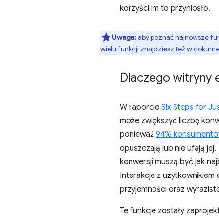
korzyści im to przyniosło.
Uwaga:
aby poznać najnowsze funk
wielu funkcji znajdziesz też w
dokumen
Dlaczego witryny 
W raporcie
Six Steps for Ju
może zwiększyć liczbę konw
ponieważ
94% konsument
opuszczają lub nie ufają jej
konwersji muszą być jak naj
Interakcje z użytkownikiem
przyjemności oraz wyrazisto
Te funkcje zostały zaproje