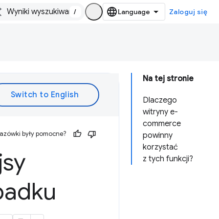
/
Zaloguj się
Na tej stronie
Dlaczego
witryny e-
commerce
kazówki były pomocne?
powinny
korzystać
jsy
z tych funkcji?
padku