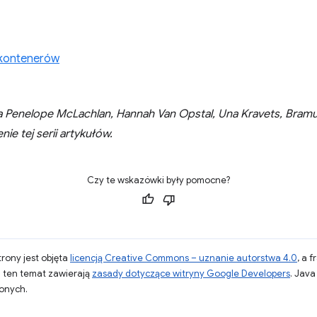
 kontenerów
a Penelope McLachlan, Hannah Van Opstal, Una Kravets, Bram
ie tej serii artykułów.
Czy te wskazówki były pomocne?
strony jest objęta
licencją Creative Commons – uznanie autorstwa 4.0
, a 
a ten temat zawierają
zasady dotyczące witryny Google Developers
. Jav
zonych.
.