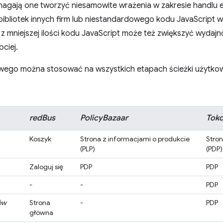
omagają one tworzyć niesamowite wrażenia w zakresie handlu 
bibliotek innych firm lub niestandardowego kodu JavaScript w
 z mniejszej ilości kodu JavaScript może też zwiększyć wydajno
bciej.
towego można stosować na wszystkich etapach ścieżki użytkow
redBus
PolicyBazaar
Tok
Koszyk
Strona z informacjami o produkcie
Stro
(PLP)
(PDP)
Zaloguj się
PDP
PDP
-
-
PDP
ów
Strona
-
PDP
główna