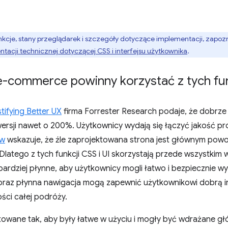
cje, stany przeglądarek i szczegóły dotyczące implementacji, zapozn
tacji technicznej dotyczącej CSS i interfejsu użytkownika
.
e-commerce powinny korzystać z tych fun
stifying Better UX
firma Forrester Research podaje, że dobrze 
ersji nawet o 200%. Użytkownicy wydają się łączyć jakość pr
ów
wskazuje, że źle zaprojektowana strona jest głównym powo
. Dlatego z tych funkcji CSS i UI skorzystają przede wszystkim
bardziej płynne, aby użytkownicy mogli łatwo i bezpiecznie 
 oraz płynna nawigacja mogą zapewnić użytkownikowi dobrą i
ści całej podróży.
ktowane tak, aby były łatwe w użyciu i mogły być wdrażane gł