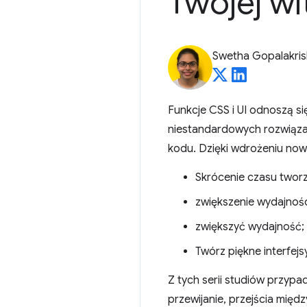
Twojej w
Swetha Gopalakri
Funkcje CSS i UI odnoszą si
niestandardowych rozwiązań
kodu. Dzięki wdrożeniu no
Skrócenie czasu tworz
zwiększenie wydajności
zwiększyć wydajność;
Twórz piękne interfejs
Z tych serii studiów przyp
przewijanie, przejścia międ