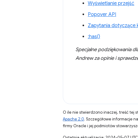
Wyświetlanie przejść
Popover API
Zapytania dotyczące
:has()
Specjalne podziękowania dl
Andrew za opinie i sprawdzen
O ile nie stwierdzono inaczej, treść tej 
Apache 2.0
. Szczegółowe informacje n
firmy Oracle i jej podmiotów stowarzys
Ostatnia aktualizacja: 2024-05-07 UTC