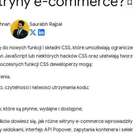
itryny e-commerce?
shnan
Saurabh Rajpal
ę do nowych funkcji i składni CSS, które umożliwiają ogranicze
 JavaScript lub niektórych hacków CSS oraz ułatwiają tworz
woczesnych funkcji CSS deweloperzy mogą:
enia.
, czytelności i łatwości utrzymania kodu;
y, które są płynne, wydajne i dostępne.
adków dowiesz się, jak różne witryny e-commerce wprowadził
zy widokami, interfejs API Popover, zapytania kontenera i sele