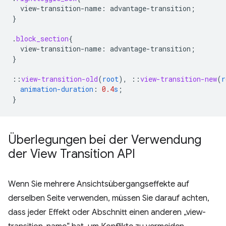
view-transition-name
:
advantage-transition
;
}
.
block_section
{
view-transition-name
:
advantage-transition
;
}
::
view-transition-old
(
root
),
::
view-transition-new
(
r
animation-duration
:
0.4
s
;
}
Überlegungen bei der Verwendung
der View Transition API
Wenn Sie mehrere Ansichtsübergangseffekte auf
derselben Seite verwenden, müssen Sie darauf achten,
dass jeder Effekt oder Abschnitt einen anderen „view-