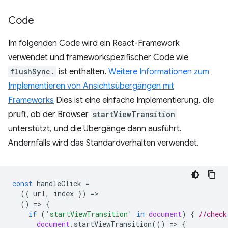
Code
Im folgenden Code wird ein React-Framework
verwendet und frameworkspezifischer Code wie
flushSync.
ist enthalten.
Weitere Informationen zum
Implementieren von Ansichtsübergängen mit
Frameworks
Dies ist eine einfache Implementierung, die
prüft, ob der Browser
startViewTransition
unterstützt, und die Übergänge dann ausführt.
Andernfalls wird das Standardverhalten verwendet.
const
handleClick
=
({
url
,
index
})
=
()
=
>
{
if
(
'startViewTransition'
in
document
)
{
//check
document
.
startViewTransition
(()
=
>
{