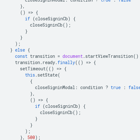
},
()
=
>
{
if
(
closeSigninCb
)
{
closeSigninCb
();
}
}
);
}
else
{
const
transition
=
document
.
startViewTransition
()
transition
.
ready
.
finally
(()
=
>
{
setTimeout
(()
=
>
{
this
.
setState
(
{
closeSigninModal
:
condition
?
true
:
fals
},
()
=
>
{
if
(
closeSigninCb
)
{
closeSigninCb
();
}
}
);
},
500
);