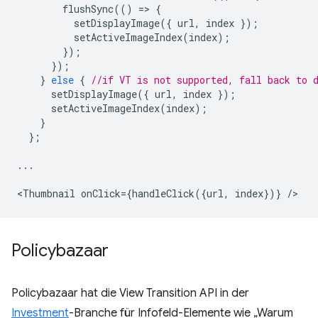
flushSync
(()
=
>
{
setDisplayImage
({
url
,
index
});
setActiveImageIndex
(
index
);
});
});
}
else
{
//if VT is not supported, fall back to 
setDisplayImage
({
url
,
index
});
setActiveImageIndex
(
index
);
}
};
...
<
Thumbnail
onClick
=
{
handleClick
({
url
,
index
})}
/
Policybazaar
Policybazaar hat die View Transition API in der
Investment
-Branche für Infofeld-Elemente wie „Warum