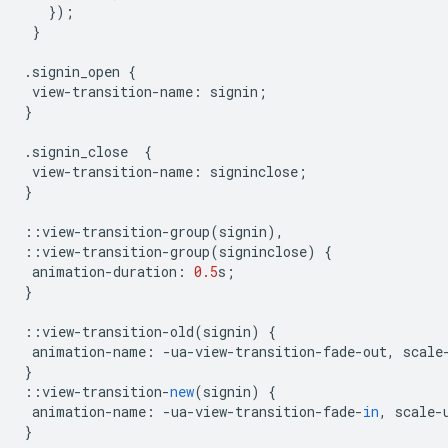
});
}
.
signin_open
{
view
-
transition
-
name
:
signin
;
}
.
signin_close
{
view
-
transition
-
name
:
signinclose
;
}
::
view
-
transition
-
group
(
signin
),
::
view
-
transition
-
group
(
signinclose
)
{
animation
-
duration
:
0.5
s
;
}
::
view
-
transition
-
old
(
signin
)
{
animation
-
name
:
-
ua
-
view
-
transition
-
fade
-
out
,
scale
}
::
view
-
transition
-
new
(
signin
)
{
animation
-
name
:
-
ua
-
view
-
transition
-
fade
-
in
,
scale
-
}