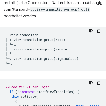
erstellt (siehe Code unten). Dadurch kann es unabhängig
vom Standard-
::view-transition-group(root)
bearbeitet werden.
::view-transition

├─::view-transition-group(root)

│ └─…

├─::view-transition-group(signin)

│ └─…

└─::view-transition-group(signinclose)   

//Code for VT for login
if
(
!
document
.
startViewTransition
)
{
this
.
setState
(
{
closeSigninModal
:
condition
?
true
:
false