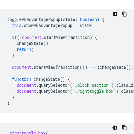
togglePBAdvantagePopup
(
state
:
boolean
)
{
this
.
showPBAdvantagePopup
=
state
;
if
(
!
document
.
startViewTransition
)
{
changeState
();
return
;
}
document
.
startViewTransition
(()
=
>
{
changeState
();
function
changeState
()
{
document
.
querySelector
(
'.block_section'
).
classLi
document
.
querySelector
(
'.righttoggle_box'
).
class
}
}
.
righttoggle_box
{