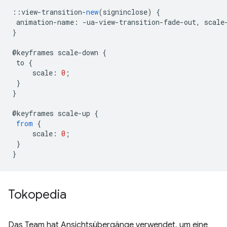
::
view
-
transition
-
new
(
signinclose
)
{
animation
-
name
:
-
ua
-
view
-
transition
-
fade
-
out
,
scale
}
@
keyframes
scale
-
down
{
to
{
scale
:
0
;
}
}
@
keyframes
scale
-
up
{
from
{
scale
:
0
;
}
}
Tokopedia
Das Team hat Ansichtsübergänge verwendet, um eine