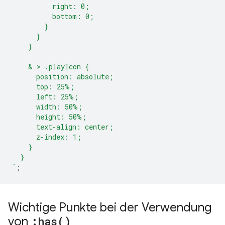
          right: 0;
          bottom: 0;
        }
      }
    }
    & > .playIcon {
      position: absolute;
      top: 25%;
      left: 25%;
      width: 50%;
      height: 50%;
      text-align: center;
      z-index: 1;
    }
  }
`
;
Wichtige Punkte bei der Verwendung
von
:
has(
)