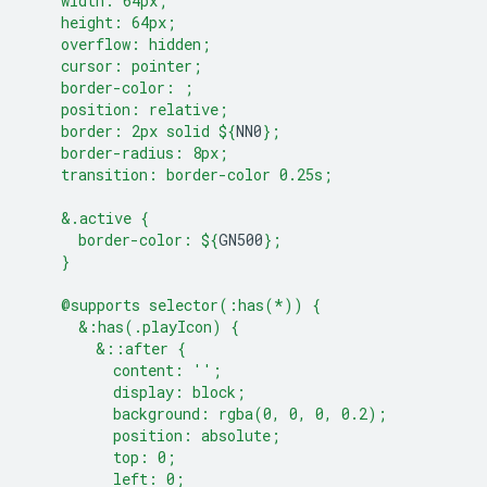
    width: 64px;
    height: 64px;
    overflow: hidden;
    cursor: pointer;
    border-color: ;
    position: relative;
    border: 2px solid 
${
NN0
}
;
    border-radius: 8px;
    transition: border-color 0.25s;
    &.active {
      border-color: 
${
GN500
}
;
    }
    @supports selector(:has(*)) {
      &:has(.playIcon) {
        &::after {
          content: '';
          display: block;
          background: rgba(0, 0, 0, 0.2);
          position: absolute;
          top: 0;
          left: 0;