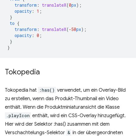
transform
:
translateX
(
0
px
);
opacity
:
1
;
}
to
{
transform
:
translateX
(
-50
px
);
opacity
:
0
;
}
}
Tokopedia
Tokopedia hat
:has()
verwendet, um ein Overlay-Bild
zu erstellen, wenn das Produkt-Thumbnail ein Video
enthält. Wenn die Produktminiaturansicht die Klasse
.playIcon
enthält, wird ein CSS-Overlay hinzugefügt.
Hier wird der Selektor :has() zusammen mit dem
Verschachtelungs-Selektor
&
in der übergeordneten