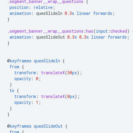
.
segment_banner__wrap__questions
{
position
:
relative
;
animation
:
quesSlideIn
0.3
s
linear
forwards
;
}
.
segment_banner__wrap__questions
:
has
(
input
:
checked
)
animation
:
quesSlideOut
0.3
s
0.3
s
linear
forwards
;
}
@
keyframes
quesSlideIn
{
from
{
transform
:
translateX
(
50
px
);
opacity
:
0
;
}
to
{
transform
:
translateX
(
0
px
);
opacity
:
1
;
}
}
@
keyframes
quesSlideOut
{
from
{