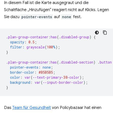
In diesem Fall ist die Karte ausgegraut und die
Schaltfläche „Hinzufügen“ reagiert nicht auf Klicks. Legen
Sie dazu
pointer-events
auf
none
fest.
.
plan-group-container
:
has
(
.
disabled-group
)
{
opacity
:
0.5
;
filter
:
grayscale
(
100
%
);
}
.
plan-group-container
:
has
(
.
disabled-section
)
.
button
pointer-events
:
none
;
border-color
:
#B5B5B5
;
color
:
var
(
--text-primary-
38
-color
);
background
:
var
(
--input-border-color
);
}
Das
Team für Gesundheit
von Policybazaar hat einen