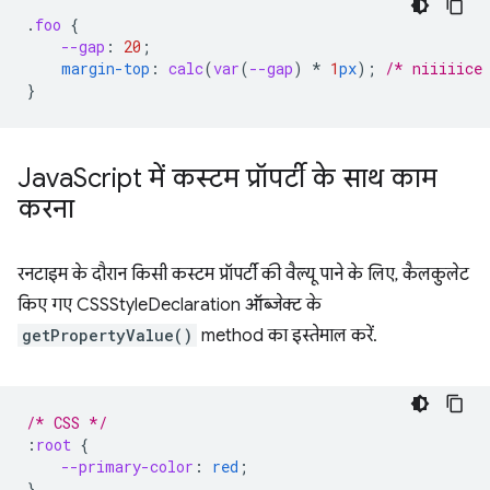
.
foo
{
--gap
:
20
;
margin-top
:
calc
(
var
(
--gap
)
*
1
px
);
/* niiiiice
}
Java
Script में कस्टम प्रॉपर्टी के साथ काम
करना
रनटाइम के दौरान किसी कस्टम प्रॉपर्टी की वैल्यू पाने के लिए, कैलकुलेट
किए गए CSSStyleDeclaration ऑब्जेक्ट के
getPropertyValue()
method का इस्तेमाल करें.
/* CSS */
:
root
{
--primary-color
:
red
;
}