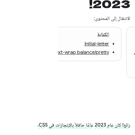
2023!
الانتقال إلى المحتوى:
الكتابة
Color
Initial-letter
مستوى اللون 4
Text-wrap balance/pretty
دالة مزج الألوان
بنية الألوان النسب
رائع! كان عام 2023 عامًا حافلاً بالإنجازات في CSS.