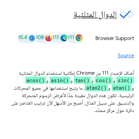
الدوال المثلثية
15.4
108
111
111
Browser Support
Source
أضاف الإصدار 111 من Chrome إمكانية استخدام الدوال المثلثية
acos()
asin()
tan()
cos()
sin()
و
و
و
و
atan2()
atan()
و
و
، ما يتيح استخدامها في جميع المحركات
الرئيسية. تكون هذه الدوال مفيدة جدًا لأغراض الرسوم المتحركة
والتنسيق. على سبيل المثال، أصبح من الأسهل الآن ترتيب العناصر على
دائرة حول مركز محدّد.