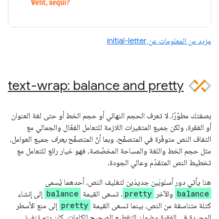
مزيد من المعلومات عن initial-letter
text-wrap: balance and pretty
بصفتك مطوّرًا، لا تعرف الحجم النهائي أو حجم الخط أو حتى لغة العنوان
أو الفقرة، ولكن جميع المتغيرات اللازمة للتعامل الفعّال والجمالي مع
التفاف النص متوفّرة في المتصفّح. وبما أنّ المتصفّح
يعرف
جميع العوامل،
مثل حجم الخط واللغة والمساحة المخصّصة، فهو خيار رائع للتعامل مع
تخطيط النص المتقدّم وعالي الجودة.
هنا يأتي دور أسلوبَين جديدَين لتغليف النص، أحدهما يُسمى
balance
pretty
balance
والآخر
. تسعى القيمة
إلى إنشاء
pretty
كتلة متناسقة من النص، بينما تسعى القيمة
إلى منع الأسطر
الوحيدة في الفقرة وضمان التقطيع الصحيح للكلمات. كان يتم تنفيذ