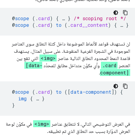
@
scope
(
.
card
)
{
…
}
/* scoping root */
@
scope
(
.
card
)
to
(
.
card__content
)
{
…
}
/
لن تستهدف قواعد الأنماط الموضوعة داخل كتلة النطاق سوى العناصر
الموجودة في الشجرة الفرعية المنقوشة. على سبيل المثال، يستهدف
<img>
قاعدة النمط المحدود النطاق التالية عناصر
التي تقع بين
[data-
.card
العنصر
وأي مكوّن متداخل مطابق للمحدّد
component]
.
@
scope
(
.
card
)
to
([
data-component
])
{
img
{
…
}
}
<img>
في العرض التوضيحي التالي، لا تتطابق عناصر
في مكوّن لوحة
العرض الدوّارة بسبب حد النطاق الذي تم تطبيقه.