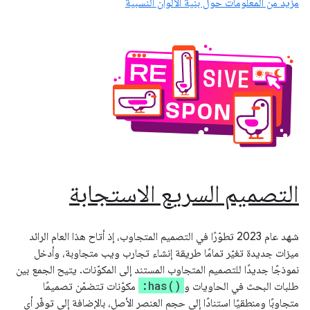
مزيد من المعلومات حول بنية الألوان النسبية
التصميم السريع الاستجابة
شهد عام 2023 تطوّرًا في التصميم المتجاوب، إذ أتاح هذا العام الرائد
ميزات جديدة تغيّر تمامًا طريقة إنشاء تجارب ويب متجاوبة، وأدخل
نموذجًا جديدًا للتصميم المتجاوب المستند إلى المكوّنات. يتيح الجمع بين
:has()
طلبات البحث في الحاويات و
مكوّنات تتضمّن تصميمًا
متجاوبًا ومنطقيًا استنادًا إلى حجم العنصر الأصل، بالإضافة إلى توفّر أي