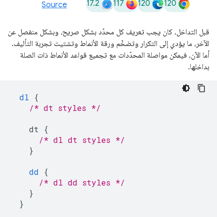
17.2
117
120
120
Source
قبل التداخل، كان يجب تعريف كل محدّد بشكل صريح، وبشكل منفصل عن
الآخر، ما يؤدي إلى التكرار وتضخّم ورقة الأنماط وتشتيت تجربة التأليف.
أما الآن، فيمكن مواصلة المحدّدات مع تجميع قواعد الأنماط ذات الصلة
بداخلها.
dl
{
/* dt styles */
dt
{
/* dl dt styles */
}
dd
{
/* dl dd styles */
}
}