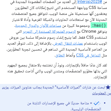
من
#Interop2023
إلى العديد من الصفحات المقصودة الجديدة في
مساحة CSS وواجهة المستخدم التي تتيح إمكانات كان المطوّرون
يعتقدون أنّها مستحيلة على منصة الويب. تتوافق جميع المتصفحات
الحديثة الآن مع استعلامات الحاويات والشبكة الفرعية وأداة الاختيار
:has()
ومجموعة كبيرة من
مساحات الألوان والدوال الجديدة
.
يتوافق Chrome مع
الرسوم المتحركة المستندة إلى التمرير
التي
تستخدم CSS فقط، كما يتيح إنشاء رسوم متحركة سلسة بين عروض
الويب باستخدام
عمليات انتقال العرض
. بالإضافة إلى ذلك، تتوفّر العديد
من العناصر الأساسية الجديدة التي تساهم في تحسين تجربة المطوّرين،
مثل
التداخل في CSS
وأنماط
النطاق
.
لقد كان عامًا حافلاً بالإنجازات، ونودّ أن نختتمه بالاحتفال بجميع الجهود
التي بذلها مطوّرو المتصفّحات ومنتدى الويب والتي أتاحت تحقيق هذه
الإنجازات.
ابحث عن شارات "الميزات الأساسية" الجديدة بجانب عناوين الميزات.
مزيد
من المعلومات
= متاحة حديثًا في جميع الإصدارات الثابتة من
المتصفّحات الرئيسية.