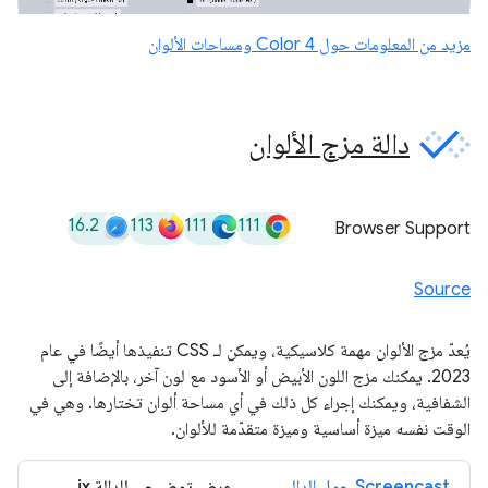
مزيد من المعلومات حول Color 4 ومساحات الألوان
دالة مزج الألوان
16.2
113
111
111
Browser Support
Source
يُعدّ مزج الألوان مهمة كلاسيكية، ويمكن لـ CSS تنفيذها أيضًا في عام
2023. يمكنك مزج اللون الأبيض أو الأسود مع لون آخر، بالإضافة إلى
الشفافية، ويمكنك إجراء كل ذلك في أي مساحة ألوان تختارها. وهي في
الوقت نفسه ميزة أساسية وميزة متقدّمة للألوان.
‫Screencast حول الدالة color-mix()
عرض توضيحي للدالة color-mix()