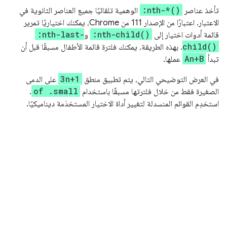
:nth-*()
تأخذ عناصر
الوهمية تلقائيًا جميع العناصر الثانوية في
الاعتبار. اعتبارًا من الإصدار 111 من Chrome، يمكنك اختياريًا تمرير
:nth-last-
:nth-child()
قائمة أدوات اختيار إلى
و
child()
. بهذه الطريقة، يمكنك فلترة قائمة الأطفال مسبقًا قبل أن
An+B
تبدأ
عملها.
3n+1
في العرض التوضيحي التالي، يتم تطبيق منطق
على الدمى
of .small
الصغيرة فقط من خلال فلترتها مسبقًا باستخدام
.
استخدِم القوائم المنسدلة لتغيير أداة الاختيار المستخدَمة ديناميكيًا.