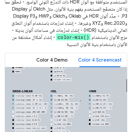
المستخدم متوافقة مع ألوان HDR ذات التدرّج اللوني الواسع. - تحقَّق مما
إذا كان متصفّح المستخدم يفهم بنية الألوان، مثل Oklch أو Display
P3. - حدِّد ألوان HDR في Oklab وOklch وHWP وDisplay P3
وRec.2020 وXYZ وغيرها. - إنشاء تدرّجات باستخدام ألوان النطاق
العالي الديناميكية (HDR) - إنشاء تدرّجات في مساحات ألوان بديلة -
color-mix()
مزج الألوان باستخدام
- إنشاء أشكال مختلفة من
الألوان باستخدام بنية الألوان النسبية
Color 4 Demo
Color 4 Screencast