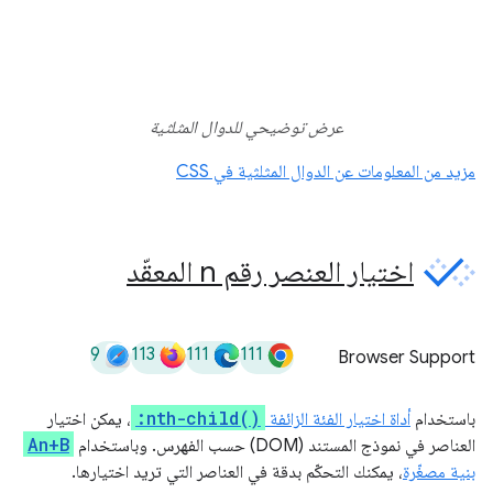
عرض توضيحي للدوال المثلثية
مزيد من المعلومات عن الدوال المثلثية في CSS
اختيار العنصر رقم n المعقّد
9
113
111
111
Browser Support
:nth-child()
باستخدام
أداة اختيار الفئة الزائفة
، يمكن اختيار
An+B
العناصر في نموذج المستند (DOM) حسب الفهرس. وباستخدام
بنية مصغّرة
، يمكنك التحكّم بدقة في العناصر التي تريد اختيارها.