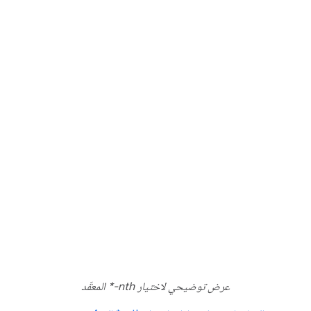
عرض توضيحي لاختيار nth-* المعقّد