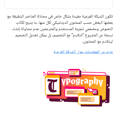
تكون الشبكة الفرعية مفيدة بشكل خاص في محاذاة العناصر الشقيقة مع
بعضها البعض حسب المحتوى الديناميكي لكل منها، ما يتيح لكتّاب
النصوص ومصممي تجربة المستخدم والمترجمين عدم محاولة إنشاء
نسخة من المشروع "تتلاءم" مع التصميم، بل يمكن تعديل التصميم
ليتلاءم مع المحتوى.
مزيد من المعلومات حول الشبكة الفرعية