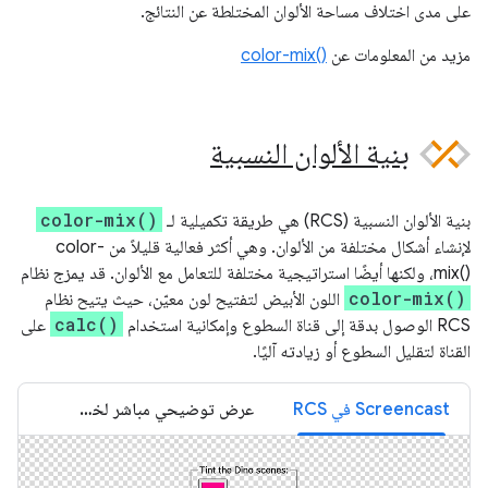
على مدى اختلاف مساحة الألوان المختلطة عن النتائج.
مزيد من المعلومات عن
color-mix()‎
بنية الألوان النسبية
color-mix()
بنية الألوان النسبية (RCS) هي طريقة تكميلية لـ
لإنشاء أشكال مختلفة من الألوان. وهي أكثر فعالية قليلاً من color-
mix()‎، ولكنها أيضًا استراتيجية مختلفة للتعامل مع الألوان. قد يمزج نظام
color-mix()
اللون الأبيض لتفتيح لون معيّن، حيث يتيح نظام
calc()
RCS الوصول بدقة إلى قناة السطوع وإمكانية استخدام
على
القناة لتقليل السطوع أو زيادته آليًا.
‫Screencast في RCS
عرض توضيحي مباشر لخدمات الاتصالات التفاعلية (RCS)