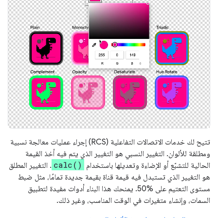
تتيح لك خدمات الاتصالات التفاعلية (RCS) إجراء عمليات معالجة نسبية
ومطلقة للألوان. التغيير النسبي هو التغيير الذي يتم فيه أخذ القيمة
calc()
الحالية للتشبّع أو الإضاءة وتعديلها باستخدام
. التغيير المطلق
هو التغيير الذي تستبدل فيه قيمة قناة بقيمة جديدة تمامًا، مثل ضبط
مستوى التعتيم على %50. يمنحك هذا البناء أدوات مفيدة لتطبيق
السمات، وإنشاء متغيرات في الوقت المناسب، وغير ذلك.