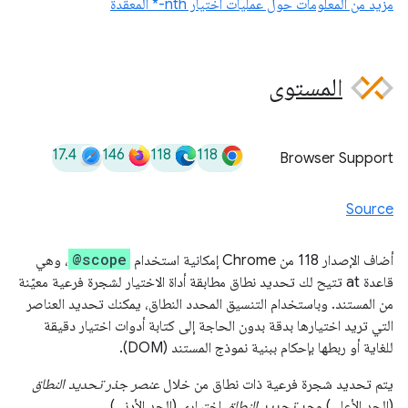
مزيد من المعلومات حول عمليات اختيار nth-* المعقّدة
المستوى
17.4
146
118
118
Browser Support
Source
@scope
أضاف الإصدار 118 من Chrome إمكانية استخدام
، وهي
قاعدة at تتيح لك تحديد نطاق مطابقة أداة الاختيار لشجرة فرعية معيّنة
من المستند. وباستخدام التنسيق المحدد النطاق، يمكنك تحديد العناصر
التي تريد اختيارها بدقة بدون الحاجة إلى كتابة أدوات اختيار دقيقة
للغاية أو ربطها بإحكام ببنية نموذج المستند (DOM).
يتم تحديد شجرة فرعية ذات نطاق من خلال
عنصر جذر تحديد النطاق
(الحد الأعلى) و
حد تحديد النطاق
اختياري (الحد الأدنى).