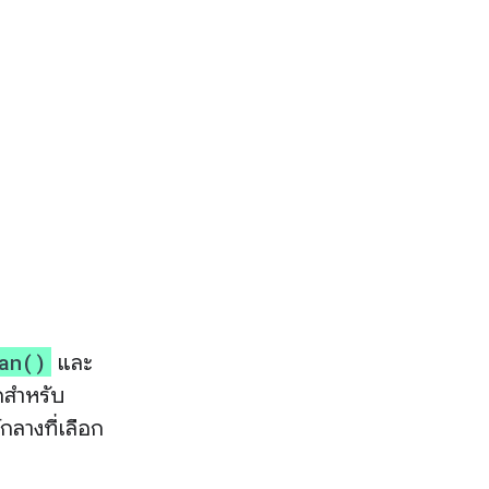
an()
และ
ากสำหรับ
ลางที่เลือก