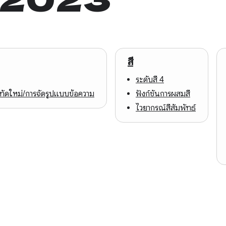
สี
ระดับสี 4
รทัดใหม่/การจัดรูปแบบข้อความ
ฟังก์ชันการผสมสี
ไวยากรณ์สีสัมพัทธ์