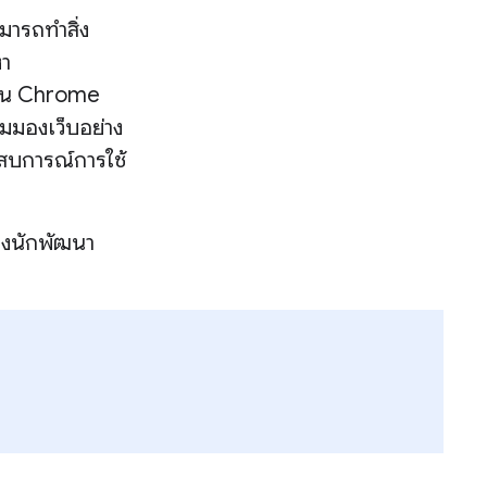
มารถทำสิ่ง
หา
บใน Chrome
ุมมองเว็บอย่าง
ะสบการณ์การใช้
ของนักพัฒนา