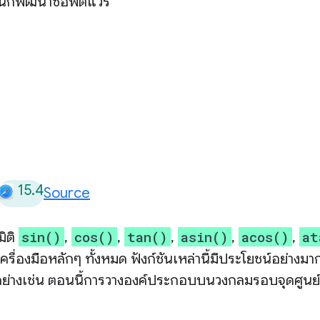
นักพัฒนาซอฟต์แวร์
15.4
Source
sin()
cos()
tan()
asin()
acos()
at
มิติ
,
,
,
,
,
เครื่องมือหลักๆ ทั้งหมด ฟังก์ชันเหล่านี้มีประโยชน์อย่างม
วอย่างเช่น ตอนนี้การวางองค์ประกอบบนวงกลมรอบจุดศูนย์ก