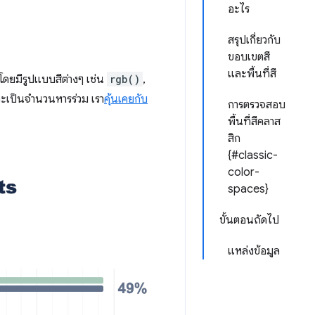
อะไร
สรุปเกี่ยวกับ
ขอบเขตสี
และพื้นที่สี
โดยมีรูปแบบสีต่างๆ เช่น
rgb()
,
ละเป็นจำนวนหารร่วม เรา
คุ้นเคยกับ
การตรวจสอบ
พื้นที่สีคลาส
สิก
{#classic-
color-
spaces}
ขั้นตอนถัดไป
แหล่งข้อมูล