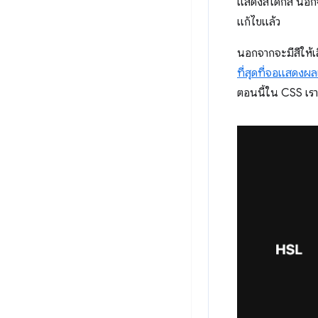
แสดงสีได้กี่สี นอก
แก้ไขแล้ว
นอกจากจะมีสีให้เล
ที่สุดที่จอแสดงผ
ตอนนี้ใน CSS เรา