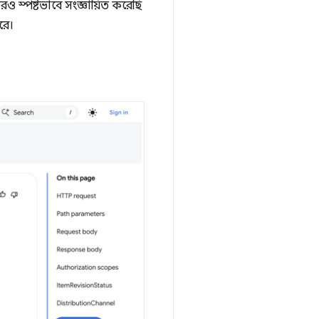
স্পষ্টভাবে সংজ্ঞায়িত করেছি
রে।