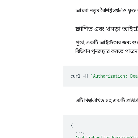
আমরা নতুন বৈশিষ্ট্যগুলিও যুক্ত
প্রকাশিত এবং খসড়া আইটেম
পূর্বে, একটি আইটেমের জন্য শুধ
রিভিশন পুনরুদ্ধার করতে পারেন
curl
-H
"Authorization: Bea
এটি নিম্নলিখিত সহ একটি প্রতিক্র
{
...,
"publishedItemRevisionSta