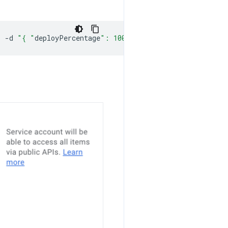
"
-d
"{ "
deployPercentage
": 100 }"