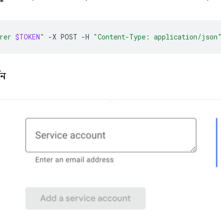
rer 
$TOKEN
"
-X
POST
-H
"Content-Type: application/json
থন