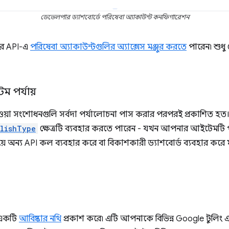
ডেভেলপার ড্যাশবোর্ডে পরিষেবা অ্যাকাউন্ট কনফিগারেশন
োর API-এ
পরিষেবা অ্যাকাউন্টগুলির অ্যাক্সেস মঞ্জুর করতে
পারেন৷ শুধু
ম পর্যায়
 দেওয়া সংশোধনগুলি সর্বদা পর্যালোচনা পাস করার পরপরই প্রকাশিত হ
lishType
ক্ষেত্রটি ব্যবহার করতে পারেন - যখন আপনার আইটেমটি পর্
ময়ে অন্য API কল ব্যবহার করে বা বিকাশকারী ড্যাশবোর্ড ব্যবহার করে ম
 একটি
আবিষ্কার নথি
প্রকাশ করে৷ এটি আপনাকে বিভিন্ন Google টুলিং এব