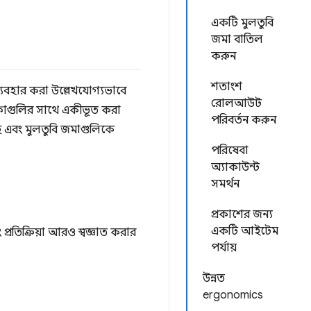
একটি মুলতুবি
জমা বাতিল
করুন
শতাংশ
্যবহার করা উল্লেখযোগ্যভাবে
রোলআউট
কফ্লোগুলির সাথে একীভূত করা
পরিবর্তন করুন
 এবং মুলতুবি জমাগুলিকে
পরিষেবা
অ্যাকাউন্ট
সমর্থন
প্রকাশের জন্য
একটি আইটেম
্রতিক্রিয়া আরও স্বজ্ঞাত করার
পর্যায়
উন্নত
ergonomics