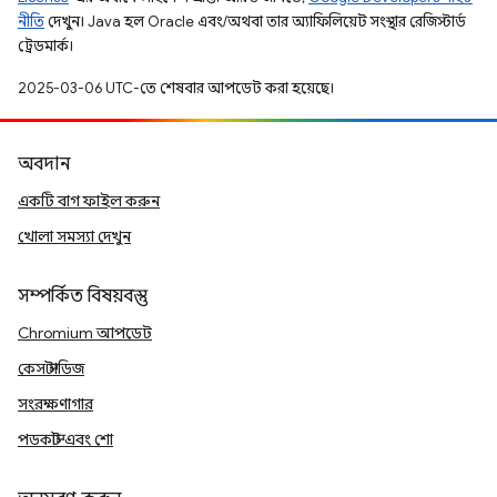
নীতি
দেখুন। Java হল Oracle এবং/অথবা তার অ্যাফিলিয়েট সংস্থার রেজিস্টার্ড
ট্রেডমার্ক।
2025-03-06 UTC-তে শেষবার আপডেট করা হয়েছে।
অবদান
একটি বাগ ফাইল করুন
খোলা সমস্যা দেখুন
সম্পর্কিত বিষয়বস্তু
Chromium আপডেট
কেস স্টাডিজ
সংরক্ষণাগার
পডকাস্ট এবং শো