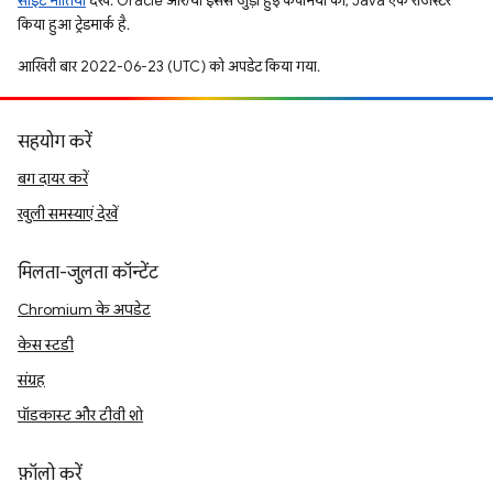
साइट नीतियां
देखें. Oracle और/या इससे जुड़ी हुई कंपनियों का, Java एक रजिस्टर
किया हुआ ट्रेडमार्क है.
आखिरी बार 2022-06-23 (UTC) को अपडेट किया गया.
सहयोग करें
बग दायर करें
खुली समस्याएं देखें
मिलता-जुलता कॉन्टेंट
Chromium के अपडेट
केस स्टडी
संग्रह
पॉडकास्ट और टीवी शो
फ़ॉलो करें