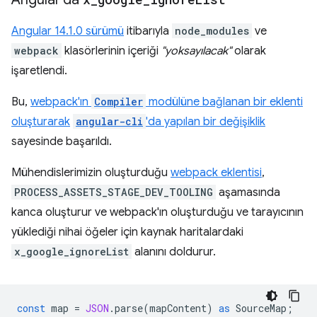
Angular 14.1.0 sürümü
itibarıyla
node_modules
ve
webpack
klasörlerinin içeriği
"yoksayılacak"
olarak
işaretlendi.
Bu,
webpack'ın
Compiler
modülüne bağlanan bir eklenti
oluşturarak
angular-cli
'da yapılan bir değişiklik
sayesinde başarıldı.
Mühendislerimizin oluşturduğu
webpack eklentisi
,
PROCESS_ASSETS_STAGE_DEV_TOOLING
aşamasında
kanca oluşturur ve webpack'ın oluşturduğu ve tarayıcının
yüklediği nihai öğeler için kaynak haritalardaki
x_google_ignoreList
alanını doldurur.
const
map
=
JSON
.
parse
(
mapContent
)
as
SourceMap
;