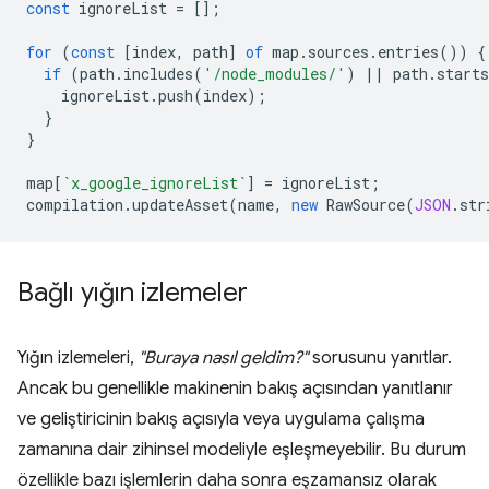
const
ignoreList
=
[];
for
(
const
[
index
,
path
]
of
map
.
sources
.
entries
())
{
if
(
path
.
includes
(
'/node_modules/'
)
||
path
.
starts
ignoreList
.
push
(
index
);
}
}
map
[
`x_google_ignoreList`
]
=
ignoreList
;
compilation
.
updateAsset
(
name
,
new
RawSource
(
JSON
.
str
Bağlı yığın izlemeler
Yığın izlemeleri,
"Buraya nasıl geldim?"
sorusunu yanıtlar.
Ancak bu genellikle makinenin bakış açısından yanıtlanır
ve geliştiricinin bakış açısıyla veya uygulama çalışma
zamanına dair zihinsel modeliyle eşleşmeyebilir. Bu durum
özellikle bazı işlemlerin daha sonra eşzamansız olarak