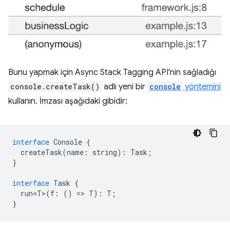
Bunu yapmak için Async Stack Tagging API'nin sağladığı
console.createTask()
adlı yeni bir
console
yöntemini
kullanın. İmzası aşağıdaki gibidir:
interface
Console
{
createTask
(
name
:
string
)
:
Task
;
}
interface
Task
{
run<T>
(
f
:
()
=
>
T
)
:
T
;
}