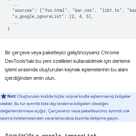
  ...

  "sources": ["foo.html", "bar.css", "lib1.ts", "baz
  "x_google_ignoreList": [2, 4, 5],

  ...

Bir çerçeve veya paketleyici geliştiriciyseniz Chrome
DevTools'taki bu yeni özellikleri kullanabilmek için derleme
işlemi sırasında oluşturulan kaynak eşlemelerinin bu alanı
içerdiğinden emin olun.
Not:
Oluşturulan kodda hiçbir orijinal kodla eşlenmemiş bölgeler
olabilir. Bu tür ayrıntılı liste dışı bırakma bölgeleri olasılığını
değerlendirmeye açığız. Çerçeveniz veya paketleyiciniz ayrıntılı yok
sayma listelemesinden yararlanacaksa bizimle iletişime geçin.
Angular'da
x
_
google
_
ignore
List