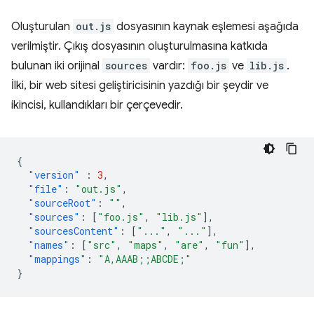
Oluşturulan
out.js
dosyasının kaynak eşlemesi aşağıda
verilmiştir. Çıkış dosyasının oluşturulmasına katkıda
bulunan iki orijinal
sources
vardır:
foo.js
ve
lib.js
.
İlki, bir web sitesi geliştiricisinin yazdığı bir şeydir ve
ikincisi, kullandıkları bir çerçevedir.
{
"version"
:
3
,
"file"
:
"out.js"
,
"sourceRoot"
:
""
,
"sources"
:
[
"foo.js"
,
"lib.js"
],
"sourcesContent"
:
[
"..."
,
"..."
],
"names"
:
[
"src"
,
"maps"
,
"are"
,
"fun"
],
"mappings"
:
"A,AAAB;;ABCDE;"
}