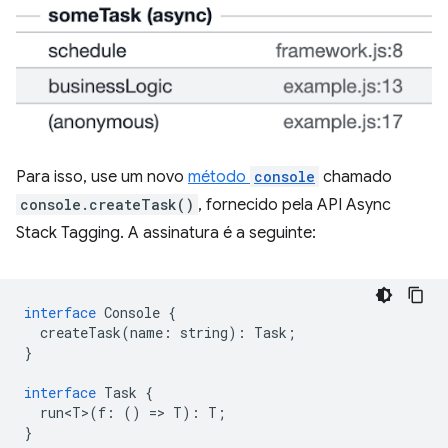
Para isso, use um novo
método
console
chamado
console.createTask()
, fornecido pela API Async
Stack Tagging. A assinatura é a seguinte:
interface
Console
{
createTask
(
name
:
string
)
:
Task
;
}
interface
Task
{
run<T>
(
f
:
()
=
>
T
)
:
T
;
}