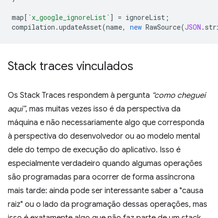
map
[
`x_google_ignoreList`
]
=
ignoreList
;
compilation
.
updateAsset
(
name
,
new
RawSource
(
JSON
.
str
Stack traces vinculados
Os Stack Traces respondem à pergunta
“como cheguei
aqui”
, mas muitas vezes isso é da perspectiva da
máquina e não necessariamente algo que corresponda
à perspectiva do desenvolvedor ou ao modelo mental
dele do tempo de execução do aplicativo. Isso é
especialmente verdadeiro quando algumas operações
são programadas para ocorrer de forma assíncrona
mais tarde: ainda pode ser interessante saber a "causa
raiz" ou o lado da programação dessas operações, mas
isso é exatamente algo que não faz parte de um stack