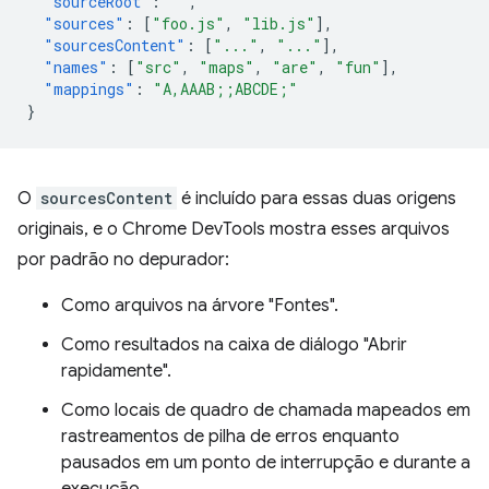
"sourceRoot"
:
""
,
"sources"
:
[
"foo.js"
,
"lib.js"
],
"sourcesContent"
:
[
"..."
,
"..."
],
"names"
:
[
"src"
,
"maps"
,
"are"
,
"fun"
],
"mappings"
:
"A,AAAB;;ABCDE;"
}
O
sourcesContent
é incluído para essas duas origens
originais, e o Chrome DevTools mostra esses arquivos
por padrão no depurador:
Como arquivos na árvore "Fontes".
Como resultados na caixa de diálogo "Abrir
rapidamente".
Como locais de quadro de chamada mapeados em
rastreamentos de pilha de erros enquanto
pausados em um ponto de interrupção e durante a
execução.