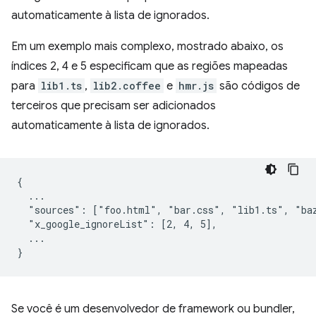
automaticamente à lista de ignorados.
Em um exemplo mais complexo, mostrado abaixo, os
índices 2, 4 e 5 especificam que as regiões mapeadas
para
lib1.ts
,
lib2.coffee
e
hmr.js
são códigos de
terceiros que precisam ser adicionados
automaticamente à lista de ignorados.
{

  ...

  "sources": ["foo.html", "bar.css", "lib1.ts", "baz
  "x_google_ignoreList": [2, 4, 5],

  ...

Se você é um desenvolvedor de framework ou bundler,