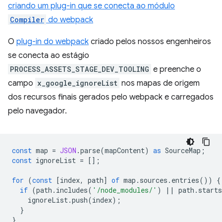
criando um plug-in que se conecta ao módulo
Compiler
do webpack
O
plug-in do webpack
criado pelos nossos engenheiros
se conecta ao estágio
PROCESS_ASSETS_STAGE_DEV_TOOLING
e preenche o
campo
x_google_ignoreList
nos mapas de origem
dos recursos finais gerados pelo webpack e carregados
pelo navegador.
const
map
=
JSON
.
parse
(
mapContent
)
as
SourceMap
;
const
ignoreList
=
[];
for
(
const
[
index
,
path
]
of
map
.
sources
.
entries
())
{
if
(
path
.
includes
(
'/node_modules/'
)
||
path
.
starts
ignoreList
.
push
(
index
);
}
}