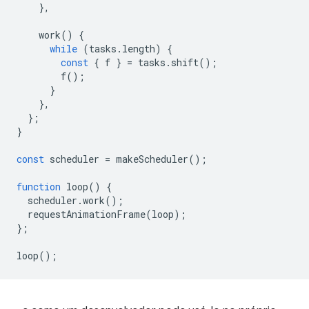
},
work
()
{
while
(
tasks
.
length
)
{
const
{
f
}
=
tasks
.
shift
();
f
();
}
},
};
}
const
scheduler
=
makeScheduler
();
function
loop
()
{
scheduler
.
work
();
requestAnimationFrame
(
loop
);
};
loop
();