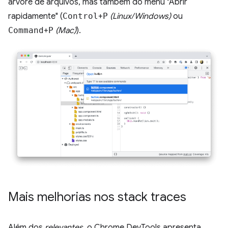
árvore de arquivos, mas também do menu "Abrir
rapidamente" (
Control
+
P
(Linux/Windows)
ou
Command
+
P
(Mac)
).
Mais melhorias nos stack traces
Além dos
relevantes
, o Chrome DevTools apresenta