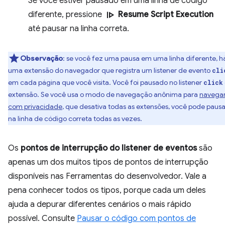
Se você estiver pausado em uma linha de código
resume
diferente, pressione
Resume Script Execution
até pausar na linha correta.
Observação
: se você fez uma pausa em uma linha diferente, h
uma extensão do navegador que registra um listener de evento
cli
em cada página que você visita. Você foi pausado no listener
click
extensão. Se você usa o modo de navegação anônima para
navega
com privacidade
, que desativa todas as extensões, você pode pausa
na linha de código correta todas as vezes.
Os
pontos de interrupção do listener de eventos
são
apenas um dos muitos tipos de pontos de interrupção
disponíveis nas Ferramentas do desenvolvedor. Vale a
pena conhecer todos os tipos, porque cada um deles
ajuda a depurar diferentes cenários o mais rápido
possível. Consulte
Pausar o código com pontos de