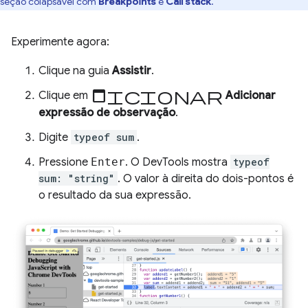
seção colapsável com
Breakpoints
e
Call stack
.
Experimente agora:
Clique na guia
Assistir
.
adicionar
Clique em
Adicionar
expressão de observação
.
Digite
typeof sum
.
Pressione
Enter
. O DevTools mostra
typeof
sum: "string"
. O valor à direita do dois-pontos é
o resultado da sua expressão.