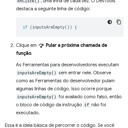
onClick()
, uma linha de cada vez. O DevTools
destaca a seguinte linha de código:
if
(
inputsAreEmpty
())
{
step_over
Clique em
Pular a próxima chamada de
função
.
As Ferramentas para desenvolvedores executam
inputsAreEmpty()
sem entrar nele. Observe
como as Ferramentas do desenvolvedor pulam
algumas linhas de código. Isso ocorre porque
inputsAreEmpty()
foi avaliado como falso, então
o bloco de código da instrução
if
não foi
executado.
Essa é a ideia básica de percorrer o código. Se você