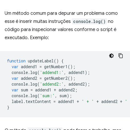
Um método comum para depurar um problema como
esse é inserir muitas instruções
console.log()
no
código para inspecionar valores conforme o script é
executado. Exemplo:
function
updateLabel
()
{
var
addend1
=
getNumber1
();
console
.
log
(
'addend1:'
,
addend1
);
var
addend2
=
getNumber2
();
console
.
log
(
'addend2:'
,
addend2
);
var
sum
=
addend1
+
addend2
;
console
.
log
(
'sum:'
,
sum
);
label
.
textContent
=
addend1
+
' + '
+
addend2
+
' 
}