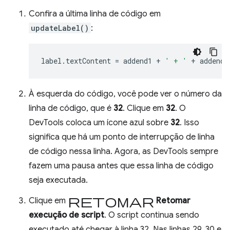
Confira a última linha de código em
updateLabel()
:
label
.
textContent
=
addend1
+
' + '
+
addend2
À esquerda do código, você pode ver o número da
linha de código, que é
32
. Clique em
32
. O
DevTools coloca um ícone azul sobre
32
. Isso
significa que há um ponto de interrupção de linha
de código nessa linha. Agora, as DevTools sempre
fazem uma pausa antes que essa linha de código
seja executada.
retomar
Clique em
Retomar
execução de script
. O script continua sendo
executado até chegar à linha 32. Nas linhas 29, 30 e