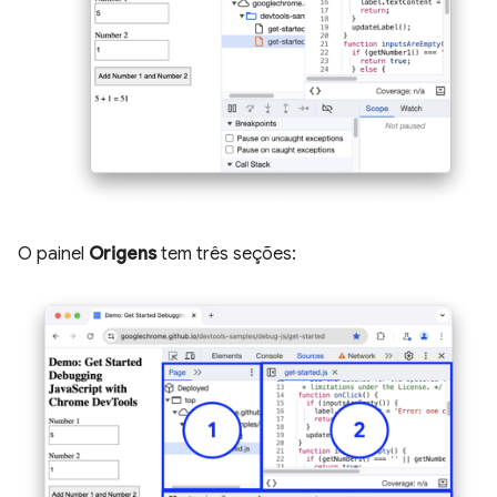
O painel
Origens
tem três seções: