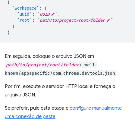
{
"workspace"
:
{
"uuid"
:
"
UUID
"
,
"root"
:
"
path/to/project/root/folder
"
}
}
Em seguida, coloque o arquivo JSON em
path/to/project/root/folder
/.well-
known/appspecific/com.chrome.devtools.json
.
Por fim, execute o servidor HTTP local e forneça o
arquivo JSON.
Se preferir, pule esta etapa e
configure manualmente
uma conexão de pasta
.