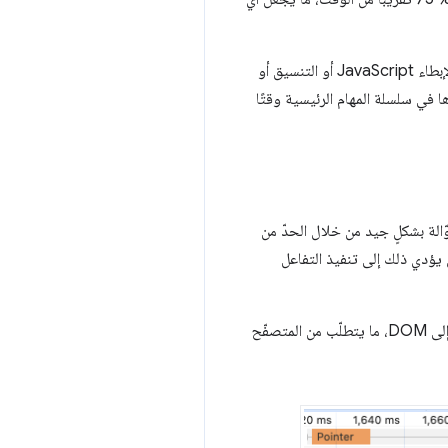
وتتمثل ميزة هذا النهج في أنّه شفاف إلى حدٍ كبير بالنسبة إلى بقية مكوّنات Chrome، فلا حاجة إلى رمز مخصّص لإبطاء JavaScript أو التنسيق أو
ا في سلسلة المهام الرئيسية وقتًا
ل التي تعتمد على وحدة المعالجة المركزية (CPU) في الأجهزة الجوّالة بشكلٍ جيد من خلال الحدّ من
ل إلى تشغيل JavaScript والتنسيق، من المرجّح أن يؤدي ذلك إلى تنفيذ التفاعل
لنفترض أنّ هناك مهمة يتم تفعيلها من خلال النقر على زرّ، ما يؤدي إلى تشغيل JavaScript لإضافة عناصر جديدة إلى DOM، ما يتطلّب من المتصفّح