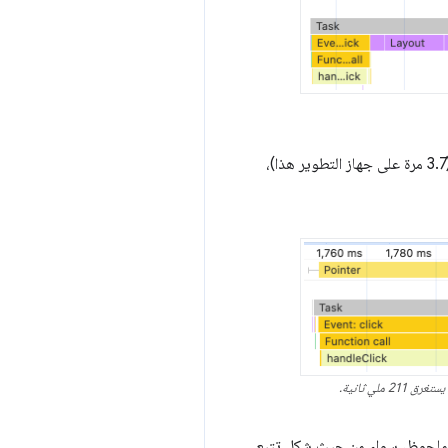
باستخدام الإعداد المُعَدّ مسبقًا لضبط وحدة المعالجة المركزية (CPU) على "الأجهزة الجوّالة من المستوى المتوسط" (3.7 مرة على جهاز التطوير هذا)،
ل ملحوظ، سواء من حيث شكل تتبع