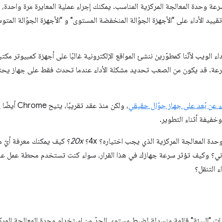
رعة وحدة المعالجة المركزية المناسب. يمكنك إجراء عملية المعايرة مرة واحدة،
تقييد الأداء على "الأجهزة الجوّالة المنخفضة المستوى" و "الأجهزة الجوّالة الم
اء الويب لأنّنا كمطوّرين ننشئ المواقع الإلكترونية غالبًا على أجهزة كمبيوتر 
رعة. قد يكون من الصعب تحديد مشكلة الأداء عندما تحدث فقط على جهاز يحت
عن بُعد على جهاز جوّال حقيقي
، ولكن منذ عقد تقريبًا، يتيح Chrome أيضًا
ت
خفيفة أثناء التطوير.
دة المعالجة المركزية الذي يجب اختياره؟ 4x؟
20x
؟ كيف يمكنك معرفة أيّ م
تروني؟ وكيف تؤثر سرعة جهازك في هذا القرار، سواء كنت تستخدم محطة عمل عال
دات "البيئة" قائمة منسدلة لضبط مستوى الحدّ من استخدام وحدة المعالجة المركز