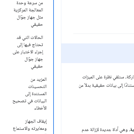
من سرعة وحدة
المعالجة المركزية
مثل جهاز جوّال
حقيقي
الحالات التي قد
تحتاج فيها إلى
إجراء الاختبار على
جهاز جوّال
حقيقي
اركة، سنلقي نظرة على الميزات
المزيد من
اء الأداء استنادًا إلى بيانات حقيقية بدلاً من
التحسينات
المستندة إلى
البيانات في تصحيح
الأخطاء
إيقاف الجهاز
ومعايرته والاستماع
ية
، وهي أداة جديدة لإزالة عدم