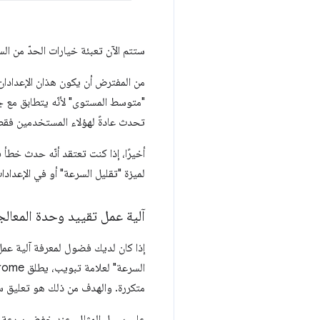
ستتم الآن تعبئة خيارات الحدّ من الس
من المفترض أن يكون هذان الإعدادان 
"متوسط المستوى" لأنّه يتطابق مع جها
تحدث عادةً لهؤلاء المستخدمين فقط
أخيرًا، إذا كنت تعتقد أنّه حدث خطأ 
لميزة "تقليل السرعة" أو في الإعدادا
آلية عمل تقييد وحدة المعالجة المركز
السرعة" لعلامة تبويب، يطلق Chrome سلسلة مهام منفصلة لتقييد السرعة
متكررة. والهدف من ذلك هو تعليق سل