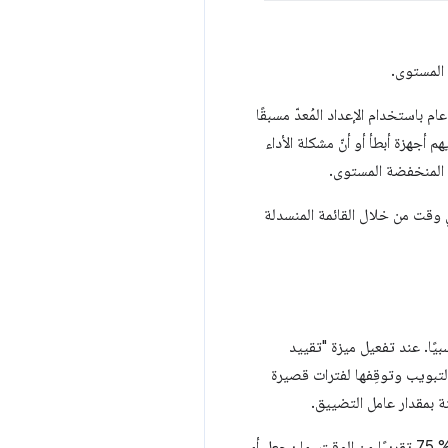
 المستوى.
 باستخدام الإعداد المُعدّ مسبقًا
أجهزة أبطأ أو أنّ مشكلة الأداء
 المنخفضة المستوى.
أي وقت من خلال القائمة المنسدلة
الجة المركزية في DevTools، فإنّ الفكرة بسيطة نسبيًا. عند تفعيل ميزة "تقييد
لتبويب وتوقِفها لفترات قصيرة
ة بمقدار عامل التضييق.
على سبيل المثال، عند خفض سرعة وحدة المعالجة المركزية بمقدار 4 مرات، ستنتهي العملية الرئيسية معلّقةً بنسبة% 75 تقريبًا من الوقت، ما يجعل أي