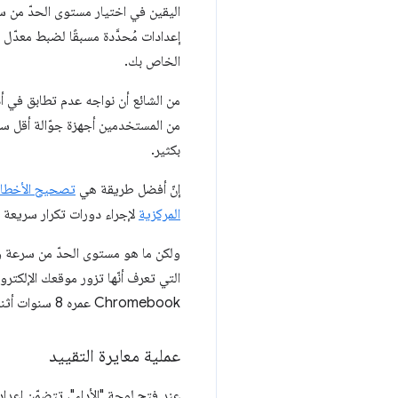
اليقين في اختيار مستوى الحدّ من س
إعدادات مُحدَّدة مسبقًا لضبط معدّل 
الخاص بك.
من الشائع أن نواجه عدم تطابق في أد
من المستخدمين أجهزة جوّالة أقل س
بكثير.
إنّ أفضل طريقة هي
تصحيح الأخطاء 
المركزية
لإجراء دورات تكرار سريعة و
ولكن ما هو مستوى الحدّ من سرعة وح‫
التي تعرف أنّها تزور موقعك الإلك
Chromebook عمره 8 سنوات أثناء التنقل؟
عملية معايرة التقييد
عند فتح لوحة "الأداء"، تتضمّن إعدا