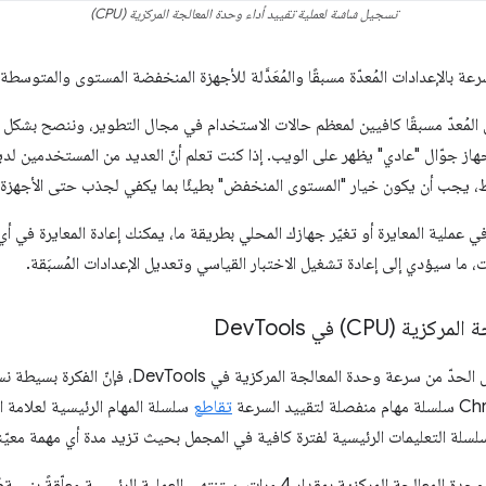
تسجيل شاشة لعملية تقييد أداء وحدة المعالجة المركزية (CPU)
رعة بالإعدادات المُعدّة مسبقًا والمُعَدَّلة للأجهزة المنخفضة المستوى والمتوسطة
المُعدّ مسبقًا كافيين لمعظم حالات الاستخدام في مجال التطوير، وننصح بشكل عام
ز جوّال "عادي" يظهر على الويب. إذا كنت تعلم أنّ العديد من المستخدمين لديهم 
، يجب أن يكون خيار "المستوى المنخفض" بطيئًا بما يكفي لجذب حتى الأجهزة
في عملية المعايرة أو تغيّر جهازك المحلي بطريقة ما، يمكنك إعادة المعايرة في 
ت، ما سيؤدي إلى إعادة تشغيل الاختبار القياسي وتعديل الإعدادات المُسبَقة.
ية (CPU) في Dev
Tools
إذا كان لديك فضول لمعرفة آلية عمل الحدّ من سرعة وحدة المع
تقاطع
سلسلة المهام الرئيسية لعلامة ا
سلة التعليمات الرئيسية لفترة كافية في المجمل بحيث تزيد مدة أي مهمة معيّن