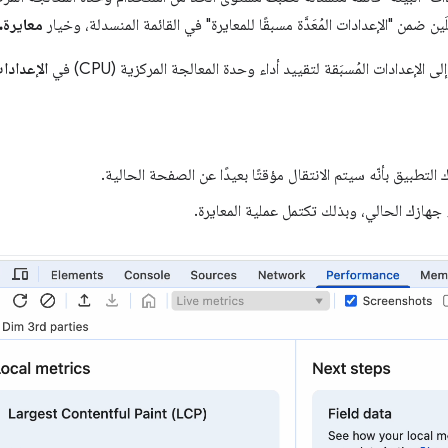
ين ضمن "الإعدادات المُعَدَّة مسبقًا للمعايرة" في القائمة المنسدلة، وخيار
معايرة
إعدادات المُسبَقة لتقييد أداء وحدة المعالجة المركزية (CPU) في
الإعدادا
 التطبيق بأنّه سيتم الانتقال مؤقتًا بعيدًا عن الصفحة الحالية.
جهازك الحالي، وبذلك تكتمل عملية المعايرة.