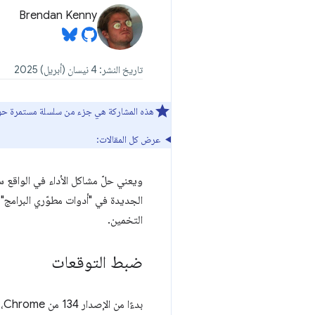
Brendan Kenny
تاريخ النشر: 4 نيسان (أبريل) 2025
هذه المشاركة هي جزء من سلسلة مستمرة حول جهود Chrome لتحسين لوحة "الأداء" في "أدوات
عرض كل المقالات:
ويعني حلّ مشاكل الأداء في الواقع س
التخمين.
ضبط التوقعات
بدءًا من الإصدار 134 من Chrome، تتضمّن "أدوات مطوّري البرامج"