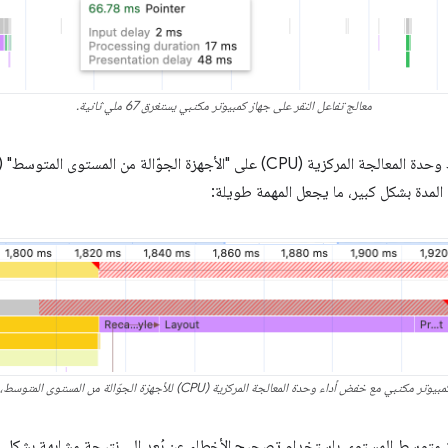
معالج تفاعل النقر على جهاز كمبيوتر مكتبي يستغرق 67 ملي ثانية.
د المدة بشكل كبير، ما يجعل المهمة طويلة:
 أداء وحدة المعالجة المركزية (CPU) للأجهزة الجوّالة من المستوى المتوسط، يستغرق 211 ملي ثانية.
از متوسط المستوى باستخدام تصحيح الأخطاء عن بُعد إلى نتيجة مشابهة بشك