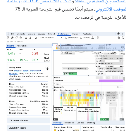
المستخدمِين الحقيقيين" مفعّلاً
و
كانت بيانات تحميل LCP للصور متاحة
لموقعك الإلكتروني
، سيتم أيضًا تضمين قيم الشريحة المئوية الـ 75
للأجزاء الفرعية في الإحصاءات.