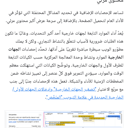
تساعد الإحصاءات الإضافية في تحديد المشاكل المحتمَلة التي تؤثّر في
الأداء العام لتحميل الصفحة، بالإضافة إلى سرعة عرض أكبر محتوى مرئي.
يُعدّ أداء الموارد التابعة لجهات خارجية أحد أكبر التحديات. وغالبًا ما تكون
هذه الطلبات ضرورية لأسباب تتعلّق بالنشاط التجاري، ولكن لا يملك
مطوّرو الويب سيطرة مباشرة تقريبًا على أدائها. تحدِّد إحصاءات
الجهات
الخارجية
الموارد ونشاط وحدة المعالجة المركزية حسب الكيانات التابعة
للطرف الأول والجهات الخارجية، وتوضِّح الكيانات التي استهلكت معظم
الوقت والموارد. سيؤدي التمرير فوق كلّ عنصر إلى تمييز نشاطه ضمن
المخططات الزمنية للأداء والشبكة. تعمل هذه الإحصاءات جنبًا إلى جنب
مع مربّع الاختيار
"تصغير الجهات الخارجية" وإدخالات الجهات الأولى/
الخارجية الجديدة في علامة التبويب "الملخّص"
.