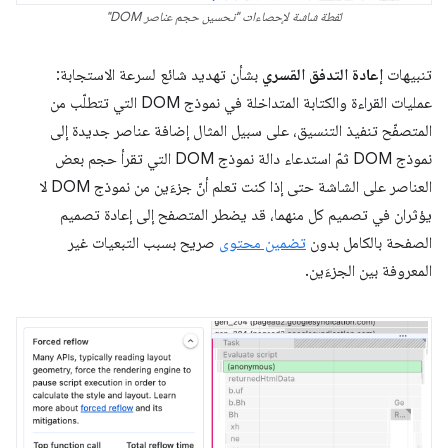
لقطة شاشة لإحصاءات "تحسين حجم عناصر DOM"
تنبيهات
إعادة التدفق القسري
بشأن تهديد شائع لسرعة الاستجابة:
عمليات القراءة والكتابة المتداخلة في نموذج DOM التي تتطلّب من
المتصفّح تنفيذ التنسيق، على سبيل المثال إضافة عناصر جديدة إلى
نموذج DOM ثمّ استدعاء دالة نموذج DOM التي تقرأ حجم بعض
العناصر على الشاشة حتى إذا كنت تعلم أنّ جزءَين من نموذج DOM لا
يؤثران في تصميم كل منهما، قد يضطر المتصفح إلى إعادة تصميم
الصفحة بالكامل بدون
تضمين محتوى
صريح بسبب التبعيات غير
المعروفة بين الجزءَين.