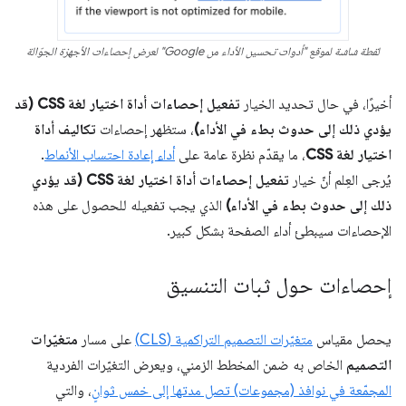
لقطة شاشة لموقع "أدوات تحسين الأداء من Google" لعرض إحصاءات الأجهزة الجوّالة
أخيرًا، في حال تحديد الخيار
تفعيل إحصاءات أداة اختيار لغة CSS (قد
يؤدي ذلك إلى حدوث بطء في الأداء)
، ستظهر إحصاءات
تكاليف أداة
اختيار لغة CSS
، ما يقدّم نظرة عامة على
أداء إعادة احتساب الأنماط
.
يُرجى العِلم أنّ خيار
تفعيل إحصاءات أداة اختيار لغة CSS (قد يؤدي
ذلك إلى حدوث بطء في الأداء)
الذي يجب تفعيله للحصول على هذه
الإحصاءات سيبطئ أداء الصفحة بشكل كبير.
إحصاءات حول ثبات التنسيق
يحصل مقياس
متغيّرات التصميم التراكمية (CLS)
على مسار
متغيّرات
التصميم
الخاص به ضمن المخطط الزمني، ويعرض التغيّرات الفردية
المجمّعة في نوافذ (مجموعات) تصل مدتها إلى خمس ثوانٍ
، والتي