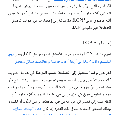
الأساسية التي تركّز على قياس سرعة تحميل الصفحة. يوفّر الشريط
الجانبي "الإحصاءات" إحصاءات مخصّصة لتحسين مقياس "سرعة عرض
أكبر محتوى مرئي" (LCP)، بالإضافة إلى إحصاءات عن جوانب تحميل
الصفحة غير مقياس LCP.
إحصاءات LCP
لفهم مقياس LCP وتحسينه، من الأفضل البدء بمراحل LCP، وهي
نهج
لتقسيم وقت LCP إلى أربعة أجزاء فرعية ومعالجتها بشكل منفصل
.
انقر على
وقت التحميل إلى الصفحة حسب المرحلة
في علامة التبويب
"الإحصاءات" على يمين الصفحة، وسيتم عرض تفاصيل الوقت الذي تمّ
قضاؤه في كلّ جزء فرعي في علامة التبويب "الإحصاءات". سيؤدي تمرير
مؤشر الماوس فوق كل جزء فرعي في علامة التبويب "الإحصاءات" أو
النقر عليه إلى تمييز كل جزء فرعي في المخطط الزمني للأداء أو تكبيره،
وذلك لفحص الأحداث خلال تلك الفترة. إذا كان
إعداد "بيانات تجارب