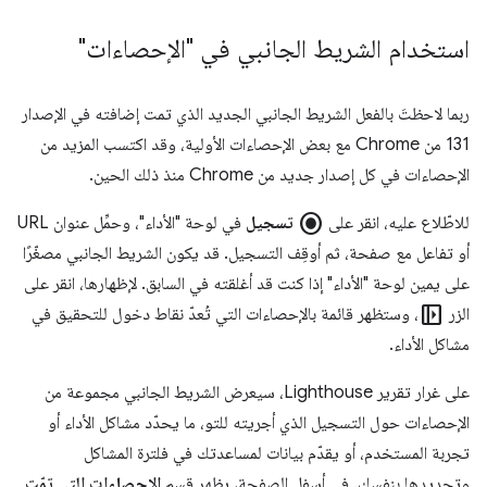
استخدام الشريط الجانبي في "الإحصاءات"
ربما لاحظتَ بالفعل الشريط الجانبي الجديد الذي تمت إضافته في الإصدار
131 من Chrome مع بعض الإحصاءات الأولية، وقد اكتسب المزيد من
الإحصاءات في كل إصدار جديد من Chrome منذ ذلك الحين.
radio_button_checked
للاطّلاع عليه، انقر على
تسجيل
في لوحة "الأداء"، وحمِّل عنوان URL
أو تفاعل مع صفحة، ثم أوقِف التسجيل. قد يكون الشريط الجانبي مصغّرًا
على يمين لوحة "الأداء" إذا كنت قد أغلقته في السابق. لإظهارها، انقر على
left_panel_open
الزر
، وستظهر قائمة بالإحصاءات التي تُعدّ نقاط دخول للتحقيق في
مشاكل الأداء.
على غرار تقرير Lighthouse، سيعرض الشريط الجانبي مجموعة من
الإحصاءات حول التسجيل الذي أجريته للتو، ما يحدّد مشاكل الأداء أو
تجربة المستخدم، أو يقدّم بيانات لمساعدتك في فلترة المشاكل
وتحديدها بنفسك. في أسفل الصفحة، يظهر قسم
الإحصاءات التي تمّت