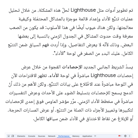
تم تطوير أدوات مثل Lighthouse لحلّ هذه المشكلة، من خلال تحليل
عمليات تتبُّع الأداء وإعداد قائمة موجزة بالمشاكل المحتمَلة وكيفية
معالجتها. ولكن هناك عيوب أيضًا في هذا الأسلوب: قد يكون من الصعب
معرفة وقت حدوث المشاكل في الجدول الزمني بالنسبة إلى بعضها
البعض، وذلك لأنّه لا يعرض التفاصيل. وإذا أردت فهم السياق ضمن التتبّع
الكامل، عليك البدء من الصفر في لوحة "الأداء".
يسدّ الشريط الجانبي الجديد
الإحصاءات
الفجوة من خلال عرض
إحصاءات Lighthouse مباشرةً في لوحة
الأداء
. تظهر الاقتراحات الآن
في اللوحة مباشرةً عند الاطّلاع على بيانات التتبُّع، ولكن الأهم من ذلك أنّ
الدمج يسمح للإحصاءات بتسليط الضوء على الأحداث وعرض التفسيرات
مباشرةً في مخطط الأداء الزمني. مرِّر مؤشر الماوس فوق إحدى الإحصاءات
لتكبيرها وتمييز الأجزاء ذات الصلة من التتبّع، أو عرض المسارات الحرجة،
أو الإبلاغ عن نقاط الاختناق في الأداء ضمن سياقها الكامل.