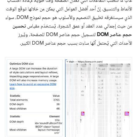
غالبًا ما تتطلّب التفاعلات التي تعدّل الصفحة وقتًا طويلاً لإعادة احتساب
الأنماط والتنسيق. إنّ أحد أفضل العوامل التي يمكن من خلالها توقّع الوقت
الذي سيستغرقه تطبيق التصميم والأسلوب هو حجم نموذج DOM، سواء
من حيث إجمالي عدد العقد أو عمق الشجرة. يُستخدَم مقياس
تحسين
حجم عناصر DOM
لتسجيل حجم عناصر DOM للصفحة، ويُبرز
الأحداث التي يُحتمل أنّها ساءت بسبب حجم عناصر DOM الكبير.