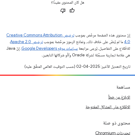
هل كان المحتوى مفيدًا؟
إنّ محتوى هذه الصفحة مرخّص بموجب
ترخيص Creative Commons Attribution
4.0‏
ما لم يُنصّ على خلاف ذلك، ونماذج الرموز مرخّصة بموجب
ترخيص Apache 2.0‏
.
للاطّلاع على التفاصيل، يُرجى مراجعة
سياسات موقع Google Developers‏
. إنّ Java
هي علامة تجارية مسجَّلة لشركة Oracle و/أو شركائها التابعين.
تاريخ التعديل الأخير: 2025-04-02 (حسب التوقيت العالمي المتفَّق عليه)
مساهمة
الإبلاغ عن خطأ
الاطّلاع على المشاكل المفتوحة
محتوى ذو صلة
تحديثات Chromium