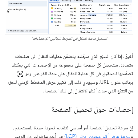
تسجيل شاشة للتنقّل في الشريط الجانبي "الإحصاءات"
أخيرًا، إذا كان التتبّع الذي سجّلته يتضمّن عمليات انتقال إلى صفحات
متعددة، ستحصل كل صفحة على مجموعة من الإحصاءات التي يمكنك
center_focus_weak
تصفّحها للتحقيق في كل عملية انتقال على حدة. انقر على رمز
بجانب عنوان URL، وسيؤدي ذلك إلى تكبير عرض المخطط الزمني للجزء
من التتبُّع الذي حدث أثناء الانتقال إلى تلك الصفحة.
إحصاءات حول تحميل الصفحة
إنّ سرعة تحميل الصفحة أمر أساسي لتقديم تجربة جيدة للمستخدم،
و
سرعة عرض أكبر محتوى مرئي (LCP)
هي أحد مؤشرات أداء الويب