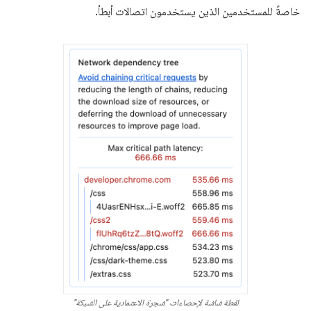
خاصةً للمستخدمين الذين يستخدمون اتصالات أبطأ.
لقطة شاشة لإحصاءات "شجرة الاعتمادية على الشبكة"