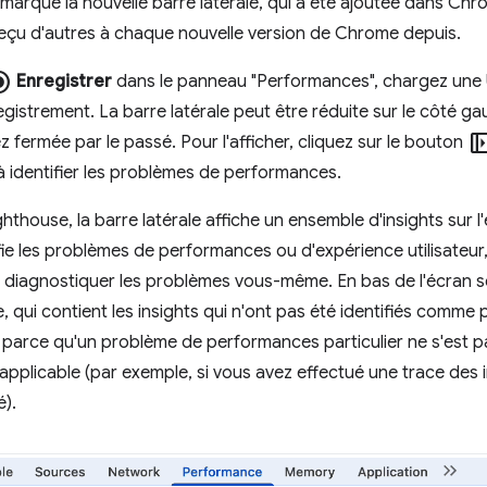
marqué la nouvelle barre latérale, qui a été ajoutée dans Ch
a reçu d'autres à chaque nouvelle version de Chrome depuis.
on_checked
Enregistrer
dans le panneau "Performances", chargez une 
registrement. La barre latérale peut être réduite sur le côté 
left_panel_
z fermée par le passé. Pour l'afficher, cliquez sur le bouton
 à identifier les problèmes de performances.
house, la barre latérale affiche un ensemble d'insights sur 
tifie les problèmes de performances ou d'expérience utilisateu
t à diagnostiquer les problèmes vous-même. En bas de l'écran 
, qui contient les insights qui n'ont pas été identifiés comme
 parce qu'un problème de performances particulier ne s'est pa
 applicable (par exemple, si vous avez effectué une trace des 
).