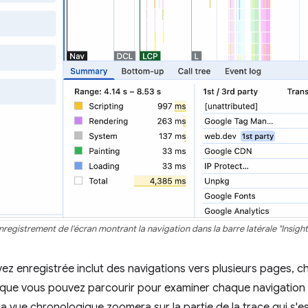
nregistrement de l'écran montrant la navigation dans la barre latérale "Insight
 avez enregistrée inclut des navigations vers plusieurs pages,
 que vous pouvez parcourir pour examiner chaque navigation
La vue chronologique zoomera sur la partie de la trace qui s'e