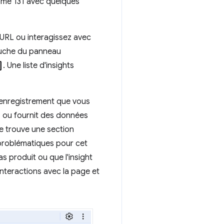
rome 131 avec quelques
URL ou interagissez avec
gauche du panneau
open
. Une liste d'insights
l'enregistrement que vous
r, ou fournit des données
se trouve une section
 problématiques pour cet
s produit ou que l'insight
interactions avec la page et