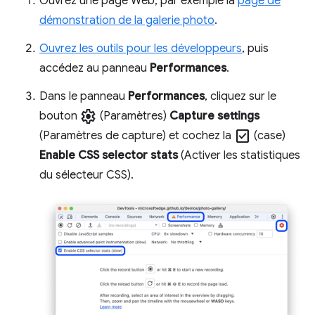
Ouvrez une page Web, par exemple la
page de
démonstration de la galerie photo
.
Ouvrez les outils pour les développeurs
, puis
accédez au panneau
Performances
.
Dans le panneau
Performances
, cliquez sur le
settings
bouton
(Paramètres)
Capture settings
check_box
(Paramètres de capture) et cochez la
(case)
Enable CSS selector stats
(Activer les statistiques
du sélecteur CSS).