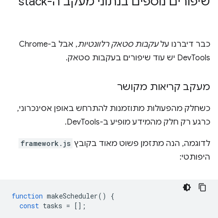
שיפורים נוספים בנתוני מעקב ה-stack
כבר דיברנו על
עקבות סטאק רלוונטיות
, אבל ב-Chrome
DevTools יש עוד שיפורים בעקבות סטאק.
מעקב קריאות מקושר
כשחלק מהפעולות מתוזמנות להתרחש באופן אסינכרוני,
כרגע רק חלק מהמידע מופיע ב-DevTools.
לדוגמה, הנה מתזמן פשוט מאוד בקובץ
framework.js
היפותטי:
function
makeScheduler
()
{
const
tasks
=
[];