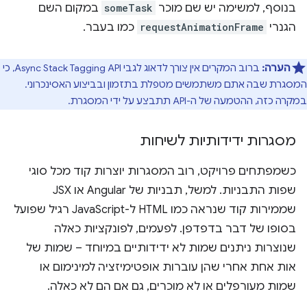
בנוסף, למשימה יש שם מוכר
someTask
במקום השם
הגנרי
requestAnimationFrame
כמו בעבר.
הערה:
ברוב המקרים אין צורך לדאוג לגבי Async Stack Tagging API, כי
המסגרת שבה אתם משתמשים מטפלת בתזמון ובביצוע האסינכרוני.
במקרה כזה, ההטמעה של ה-API תתבצע על ידי המסגרת.
מסגרות ידידותיות לשיחות
כשמפתחים פרויקט, רוב המסגרות יוצרות קוד מכל סוגי
שפות התבניות. למשל, תבניות של Angular או JSX
שממירות קוד שנראה כמו HTML ל-JavaScript רגיל שפועל
בסופו של דבר בדפדפן. לפעמים, לפונקציות כאלה
שנוצרות ניתנים שמות לא ידידותיים במיוחד – שמות של
אות אחת אחרי שהן עוברות אופטימיזציה למינימום או
שמות מעורפלים או לא מוכרים, גם אם הם לא כאלה.