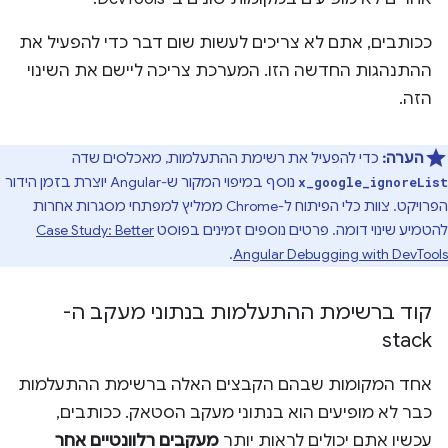
ככותבים, אתם לא צריכים לעשות שום דבר כדי להפעיל את
ההתנהגות החדשה הזו. המערכת צריכה ליישם את השינוי
הזה.
הערה:
כדי להפעיל את רשימת ההתעלמות, מאכלסים שדה
נוסף במיפוי המקור ש-Angular יוצרת בזמן הידור
x_google_ignoreList
הפרויקט. צוות כלי הפיתוח ל-Chrome ממליץ למפתחי מסגרות אחרות
להטמיע שינוי דומה. פרטים נוספים זמינים בפוסט
Case Study: Better
.
Angular Debugging with DevTools
קוד ברשימת ההתעלמות בנתוני מעקב ה-
stack
אחד המקומות שבהם הקבצים האלה ברשימת ההתעלמות
כבר לא מופיעים הוא בנתוני מעקב הסטאק. ככותבים,
עכשיו אתם יכולים לראות יותר
מעקבים רלוונטיים אחר