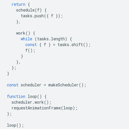
return
{
schedule
(
f
)
{
tasks
.
push
({
f
});
},
work
()
{
while
(
tasks
.
length
)
{
const
{
f
}
=
tasks
.
shift
();
f
();
}
},
};
}
const
scheduler
=
makeScheduler
();
function
loop
()
{
scheduler
.
work
();
requestAnimationFrame
(
loop
);
};
loop
();