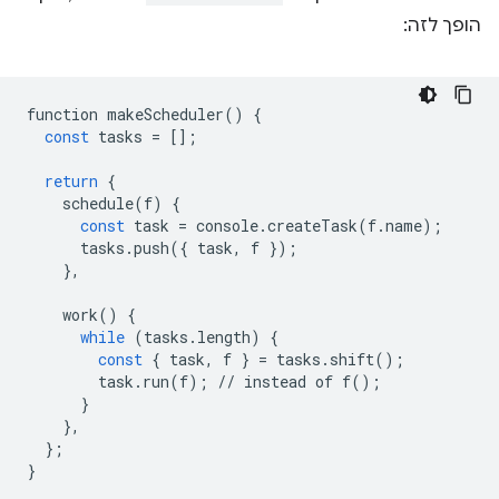
הופך לזה:
function
makeScheduler
()
{
const
tasks
=
[];
return
{
schedule
(
f
)
{
const
task
=
console
.
createTask
(
f
.
name
);
tasks
.
push
({
task
,
f
});
},
work
()
{
while
(
tasks
.
length
)
{
const
{
task
,
f
}
=
tasks
.
shift
();
task
.
run
(
f
);
//
instead
of
f
();
}
},
};
}