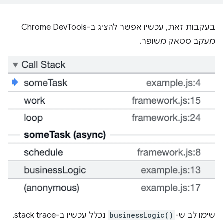
בעקבות זאת, עכשיו אפשר להציג ב-Chrome DevTools
מעקב סטאק משופר.
שימו לב ש-
businessLogic()
נכלל עכשיו ב-stack trace.