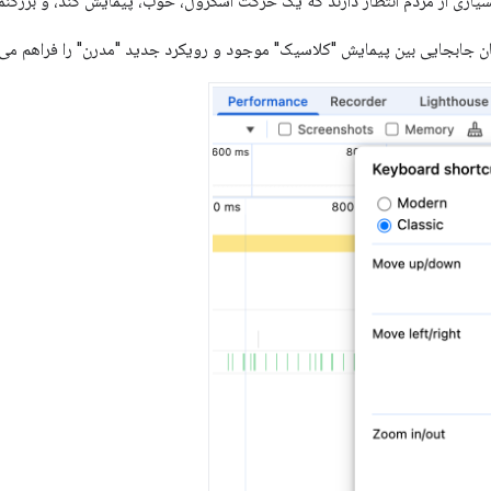
سیاری از مردم انتظار دارند که یک حرکت اسکرول، خوب، پیمایش کند، و بزرگنما
ن جابجایی بین پیمایش "کلاسیک" موجود و رویکرد جدید "مدرن" را فراهم می 