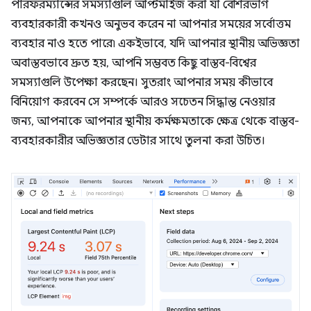
পারফরম্যান্সের সমস্যাগুলি অপ্টিমাইজ করা যা বেশিরভাগ
ব্যবহারকারী কখনও অনুভব করেন না আপনার সময়ের সর্বোত্তম
ব্যবহার নাও হতে পারে৷ একইভাবে, যদি আপনার স্থানীয় অভিজ্ঞতা
অবাস্তবভাবে দ্রুত হয়, আপনি সম্ভবত কিছু বাস্তব-বিশ্বের
সমস্যাগুলি উপেক্ষা করছেন। সুতরাং আপনার সময় কীভাবে
বিনিয়োগ করবেন সে সম্পর্কে আরও সচেতন সিদ্ধান্ত নেওয়ার
জন্য, আপনাকে আপনার স্থানীয় কর্মক্ষমতাকে ক্ষেত্র থেকে বাস্তব-
ব্যবহারকারীর অভিজ্ঞতার ডেটার সাথে তুলনা করা উচিত।