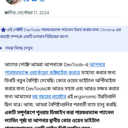
প্রকাশিত: সেপ্টেম্বর 17, 2024
এই পোস্টটি DevTools পারফরম্যান্স প্যানেল উন্নত করার জন্য Chrome এর
প্রচেষ্টা সম্পর্কে একটি চলমান সিরিজের অংশ৷
সমস্ত নিবন্ধ দেখুন:
আগের পোস্টে, আমরা আপনাকে DevTools-এ
আপনার
পারফরম্যান্স ওয়ার্কফ্লো কাস্টমাইজ করতে
সাহায্য করার জন্য
তিনটি নতুন বৈশিষ্ট্য দেখেছি। কোর ওয়েব ভাইটাল অপ্টিমাইজ
করার জন্য DevToolsকে আরও সহজ এবং আরও সক্ষম করার
জন্য আমাদের
বহু বছরের প্রচেষ্টার
এই ergonomic উন্নতিগুলি
ছিল মাত্র। আজ, আমরা বৈশিষ্ট্যগুলির পরবর্তী ব্যাচ চালু করছি:
একটি সম্পূর্ণরূপে পুনরায় ডিজাইন করা পারফরম্যান্স প্যানেল
ল্যান্ডিং পৃষ্ঠা যা আপনার স্থানীয় কোর ওয়েব ভাইটাল