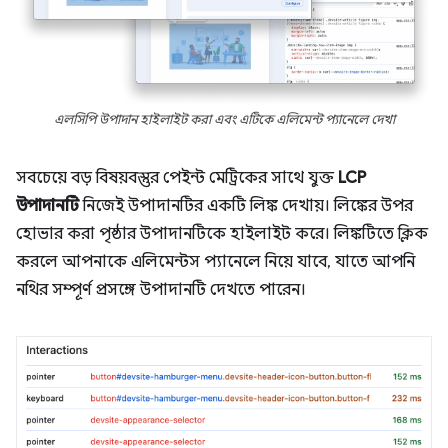
এলসিপি উপাদান হাইলাইট করা এবং এটিকে এলিমেন্ট প্যানেলে দেখা
সবচেয়ে বড় বিষয়বস্তুর পেইন্ট মেট্রিকের সাথে যুক্ত
LCP
উপাদানটি
নিজেই উপাদানটির একটি লিঙ্ক দেখায়। লিঙ্কের উপর
হোভার করা পৃষ্ঠার উপাদানটিকে হাইলাইট করে। লিঙ্কটিতে ক্লিক
করলে আপনাকে এলিমেন্টস প্যানেলে নিয়ে যাবে, যাতে আপনি
নথির সম্পূর্ণ প্রসঙ্গে উপাদানটি দেখতে পারেন।