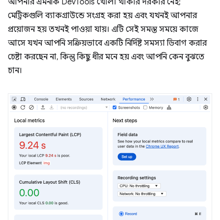
আপনার এমনকি DevTools খোলা থাকার দরকার নেই;
মেট্রিকগুলি ব্যাকগ্রাউন্ডে সংগ্রহ করা হয় এবং যখনই আপনার
প্রয়োজন হয় তখনই পাওয়া যায়। এটি সেই সমস্ত সময়ে কাজে
আসে যখন আপনি সক্রিয়ভাবে একটি নির্দিষ্ট সমস্যা ডিবাগ করার
চেষ্টা করছেন না, কিন্তু কিছু ধীর মনে হয় এবং আপনি কেন বুঝতে
চান।