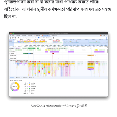
পুনরুত্পাদন করা বা না করার মধ্যে পার্থক্য করতে পারে।
যাইহোক, আপনার স্থানীয় কর্মক্ষমতা পরিমাপ সবসময় এত সহজ
ছিল না.
DevTools পারফরম্যান্স প্যানেলে ট্রেস ভিউ