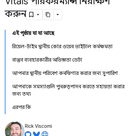
Vitals পারফরম্যান্স নিরীক্ষণ
করুন
এই পৃষ্ঠায় যা যা আছে
রিয়েল-টাইম স্থানীয় কোর ওয়েব ভাইটাল কর্মক্ষমতা
বাস্তব ব্যবহারকারীর অভিজ্ঞতা ডেটা
আপনার স্থানীয় পরিবেশ কনফিগার করার জন্য সুপারিশ
আপনাকে সমস্যাগুলি পুনরুত্পাদন করতে সহায়তা করার
জন্য তথ্য
এরপর কি
Rick Viscomi