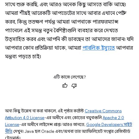
সাথে শুরু করছি, এবং আরও অনেক কিছু আসতে বাকি আছে৷
আমরা শীঘ্রই আরেকটি আপডেটের সাথে আবার এখানে পোস্ট
করব, কিন্তু ততক্ষণ পর্যন্ত আমরা আপনাকে পারফরম্যান্স
প্যানেলে এই সমস্ত নতুন বৈশিষ্ট্যগুলি ব্যবহার করে দেখতে
উত্সাহিত করব এবং আপনি কী ভাবছেন তা আমাদের জানান৷ যদি
আপনার কোন প্রতিক্রিয়া থাকে, আমরা
পাবলিক ইস্যুতে
আপনার
মন্তব্য পড়তে চাই।
এটি কাজে লেগেছে?
অন্য কিছু উল্লেখ না করা থাকলে, এই পৃষ্ঠার কন্টেন্ট
Creative Commons
Attribution 4.0 License
-এর অধীনে এবং কোডের নমুনাগুলি
Apache 2.0
License
-এর অধীনে লাইসেন্স প্রাপ্ত। আরও জানতে,
Google Developers সাইট
নীতি
দেখুন। Java হল Oracle এবং/অথবা তার অ্যাফিলিয়েট সংস্থার রেজিস্টার্ড
ট্রেডমার্ক।