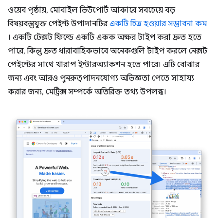
ওয়েব পৃষ্ঠায়, মোবাইল ভিউপোর্ট আকারে সবচেয়ে বড়
বিষয়বস্তুযুক্ত পেইন্ট উপাদানটির
একটি চিত্র হওয়ার সম্ভাবনা কম
। একটি টেক্সট ফিল্ডে একটি একক অক্ষর টাইপ করা দ্রুত হতে
পারে, কিন্তু দ্রুত ধারাবাহিকভাবে অনেকগুলি টাইপ করলে নেক্সট
পেইন্টের সাথে খারাপ ইন্টারঅ্যাকশন হতে পারে। এটি বোঝার
জন্য এবং আরও পুনরুত্পাদনযোগ্য অভিজ্ঞতা পেতে সাহায্য
করার জন্য, মেট্রিক্স সম্পর্কে অতিরিক্ত তথ্য উপলব্ধ।