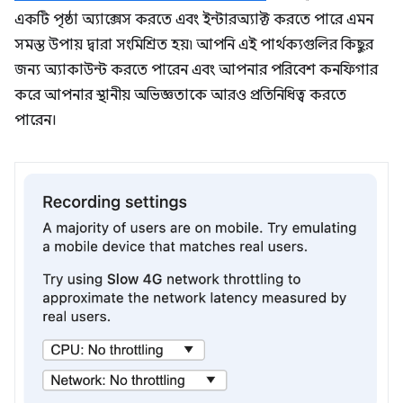
একটি পৃষ্ঠা অ্যাক্সেস করতে এবং ইন্টারঅ্যাক্ট করতে পারে এমন
সমস্ত উপায় দ্বারা সংমিশ্রিত হয়৷ আপনি এই পার্থক্যগুলির কিছুর
জন্য অ্যাকাউন্ট করতে পারেন এবং আপনার পরিবেশ কনফিগার
করে আপনার স্থানীয় অভিজ্ঞতাকে আরও প্রতিনিধিত্ব করতে
পারেন।