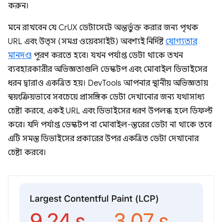
করুন।
মনে রাখবেন যে CrUX ডেটাসেটে অন্তর্ভুক্ত করার জন্য পৃথক
URL এবং উত্স (সমগ্র ওয়েবসাইট) অবশ্যই নির্দিষ্ট
যোগ্যতার
মানদণ্ড
পূরণ করতে হবে। যখন পর্যাপ্ত ডেটা থাকে তখন
ব্যবহারকারীর অভিজ্ঞতাগুলি ডেস্কটপ এবং মোবাইল ডিভাইসের
ধরন দ্বারাও একত্রিত হয়। DevTools আপনার স্থানীয় অভিজ্ঞতায়
স্বয়ংক্রিয়ভাবে সবচেয়ে প্রাসঙ্গিক ডেটা দেখানোর জন্য যথাসাধ্য
চেষ্টা করবে, একই URL এবং ডিভাইসের ধরণ উপলব্ধ হলে ডিফল্ট
করে। যদি পর্যাপ্ত ডেস্কটপ বা মোবাইল-স্তরের ডেটা না থাকে তবে
এটি সমস্ত ডিভাইসের প্রকারের উপর একত্রিত ডেটা দেখানোর
চেষ্টা করবে।