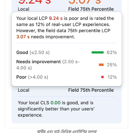
স্থানীয় এবং মাঠ-ভিত্তিক এলসিপির তুলনা