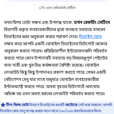
CPU এবং নেটওয়ার্ক সেটিংস
যখন ফিল্ড ডেটা সক্ষম এবং উপলব্ধ থাকে,
তখন রেকর্ডিং সেটিংস
বিভাগটি প্রকৃত ব্যবহারকারীদের দ্বারা ব্যবহৃত সবচেয়ে সাধারণ
ডিভাইসের ধরন অনুকরণ করার পরামর্শ দেবে।
ডিভাইস মোড
সক্ষম করে আপনি একটি মোবাইল ডিভাইসের ভিউপোর্ট আকার
অনুকরণ করতে পারেন। প্রতিক্রিয়াশীল ইন্টারফেসগুলি পরিবর্তন
করতে পারে কোন উপাদানটি সবচেয়ে বড় বিষয়বস্তুপূর্ণ পেইন্টের
জন্য দায়ী এবং খুব ভিন্ন কর্মক্ষমতা বৈশিষ্ট্য রয়েছে। মোবাইল
লেআউট কিছু কিছু উপাদানও প্রকাশ করতে পারে, যেমন একটি
নেভিগেশন মেনু যার সাথে শুধুমাত্র মোবাইল ব্যবহারকারীরা
ইন্টারঅ্যাক্ট করতে পারে, অথবা বৃহত্তর ভিউপোর্টে অন্যথায়
অভিজ্ঞ নয় এমন অনন্য ধরনের লেআউট পরিবর্তন করতে পারে।
টিপ:
ফিল্ড ডেটা
বিভাগে ডিভাইসের ধরনটি
অটোতে
সেট করা থাকলে, আপনি
ডিভাইস মোড চালু বা বন্ধ করার সাথে সাথে DevTools স্বয়ংক্রিয়ভাবে ফিল্ড