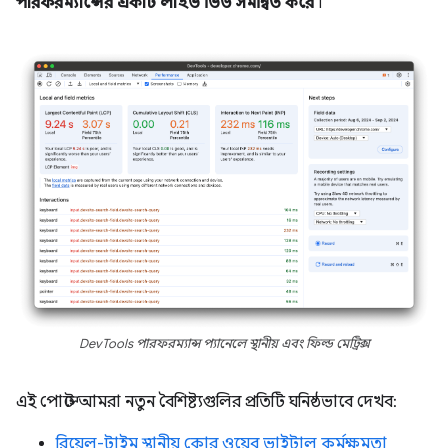
পারফরম্যান্সের একটি লাইভ ভিউ সমন্বিত করে
৷
DevTools পারফরম্যান্স প্যানেলে স্থানীয় এবং ফিল্ড মেট্রিক্স
এই পোস্টে আমরা নতুন বৈশিষ্ট্যগুলির প্রতিটি ঘনিষ্ঠভাবে দেখব:
রিয়েল-টাইম স্থানীয় কোর ওয়েব ভাইটাল কর্মক্ষমতা