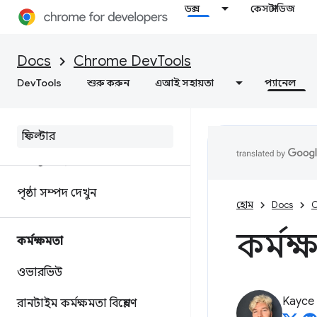
ডিবাগ সি/সি++ ওয়েব অ্যাসেম্বলি
ডক্স
কেস স্টাডিজ
নেটওয়ার্ক
Docs
Chrome DevTools
ওভারভিউ
DevTools
শুরু করুন
এআই সহায়তা
প্যানেল
নেটওয়ার্ক কার্যকলাপ পরিদর্শন
করুন
বৈশিষ্ট্য উল্লেখ
পৃষ্ঠা সম্পদ দেখুন
হোম
Docs
C
কর্মক্
কর্মক্ষমতা
ওভারভিউ
Kayce
রানটাইম কর্মক্ষমতা বিশ্লেষণ