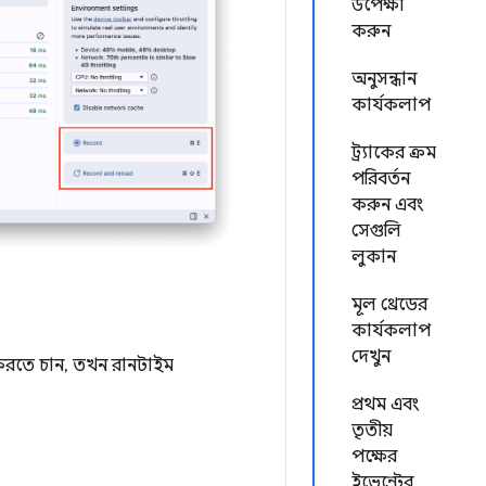
উপেক্ষা
করুন
অনুসন্ধান
কার্যকলাপ
ট্র্যাকের ক্রম
পরিবর্তন
করুন এবং
সেগুলি
লুকান
মূল থ্রেডের
কার্যকলাপ
দেখুন
ণ করতে চান, তখন রানটাইম
প্রথম এবং
তৃতীয়
পক্ষের
ইভেন্টের