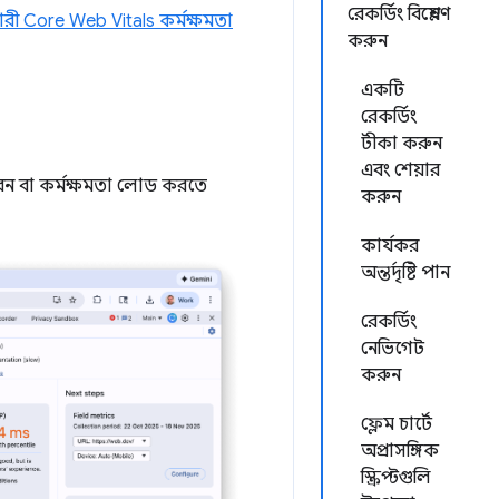
রেকর্ডিং বিশ্লেষণ
কারী Core Web Vitals কর্মক্ষমতা
করুন
একটি
রেকর্ডিং
টীকা করুন
এবং শেয়ার
রেন বা কর্মক্ষমতা লোড করতে
করুন
কার্যকর
অন্তর্দৃষ্টি পান
রেকর্ডিং
নেভিগেট
করুন
ফ্লেম চার্টে
অপ্রাসঙ্গিক
স্ক্রিপ্টগুলি