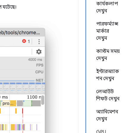
কার্যকলাপ
প ঘটেছে।
দেখুন
পারফর্ম্যান্স
মার্কার
দেখুন
কাস্টম সময়
দেখুন
ইন্টারঅ্যাক
শন দেখুন
লেআউট
শিফট দেখুন
অ্যানিমেশন
দেখুন
GPU