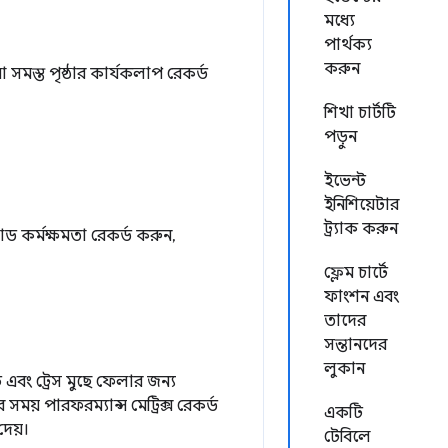
মধ্যে
পার্থক্য
করুন
া সমস্ত পৃষ্ঠার কার্যকলাপ রেকর্ড
শিখা চার্টটি
পড়ুন
ইভেন্ট
ইনিশিয়েটার
ট্র্যাক করুন
ড কর্মক্ষমতা রেকর্ড করুন,
ফ্লেম চার্টে
ফাংশন এবং
তাদের
সন্তানদের
লুকান
ট এবং ট্রেস মুছে ফেলার জন্য
য় পারফরম্যান্স মেট্রিক্স রেকর্ড
একটি
দেয়।
টেবিলে