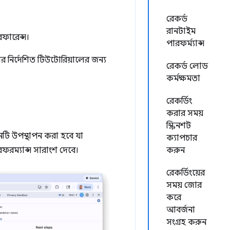
রেকর্ড
রানটাইম
েফারেন্স।
পারফর্ম্যান্স
র নির্দেশিত টিউটোরিয়ালের জন্য
রেকর্ড লোড
কর্মক্ষমতা
রেকর্ডিং
করার সময়
স্ক্রিনশট
িনটি উপস্থাপন করা হবে যা
ক্যাপচার
রফরম্যান্স সারাংশ দেবে।
করুন
রেকর্ডিংয়ের
সময় জোর
করে
আবর্জনা
সংগ্রহ করুন