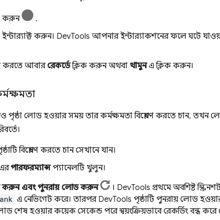
ক করুন
.
ে ইন্টার‍্যাক্ট করুন। DevTools আপনার ইন্টার‍্যাকশনের ফলে ঘটে যাওয়
ন্ধ করতে আবার
রেকর্ডে
ক্লিক করুন অথবা
থামুন
এ ক্লিক করুন।
র্মক্ষমতা
ৃষ্ঠা লোড হওয়ার সময় তার কর্মক্ষমতা বিশ্লেষণ করতে চান, তখন লো
বর্তে।
ষ্ঠাটি বিশ্লেষণ করতে চান সেখানে যান।
 এর
পারফরম্যান্স
প্যানেলটি খুলুন।
িক করুন এবং পুনরায় লোড করুন
। DevTools প্রথমে অবশিষ্ট স্ক্রিনশ
ank
এ নেভিগেট করে। তারপর DevTools পৃষ্ঠাটি পুনরায় লোড হওয়ার সম
ড শেষ হওয়ার কয়েক সেকেন্ড পরে স্বয়ংক্রিয়ভাবে রেকর্ডিং বন্ধ করে 