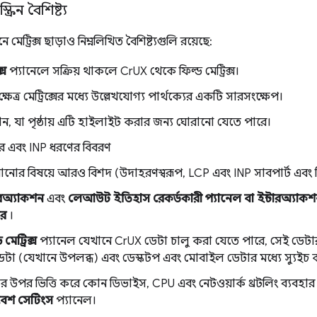
ক্রিন বৈশিষ্ট্য
রিনে মেট্রিক্স ছাড়াও নিম্নলিখিত বৈশিষ্ট্যগুলি রয়েছে:
্স
প্যানেলে সক্রিয় থাকলে CrUX থেকে ফিল্ড মেট্রিক্স।
 ক্ষেত্র মেট্রিক্সের মধ্যে উল্লেখযোগ্য পার্থক্যের একটি সারসংক্ষেপ।
, যা পৃষ্ঠায় এটি হাইলাইট করার জন্য ঘোরানো যেতে পারে।
টার এবং INP ধরণের বিবরণ
ঘোরানোর বিষয়ে আরও বিশদ (উদাহরণস্বরূপ, LCP এবং INP সাবপার্ট এবং ফি
ারঅ্যাকশন
এবং
লেআউট ইতিহাস রেকর্ডকারী প্যানেল বা ইন্টারঅ্যা
রে
।
 মেট্রিক্স
প্যানেল যেখানে CrUX ডেটা চালু করা যেতে পারে, সেই ডেট
টা (যেখানে উপলব্ধ) এবং ডেস্কটপ এবং মোবাইল ডেটার মধ্যে স্যুইচ 
 উপর ভিত্তি করে কোন ডিভাইস, CPU এবং নেটওয়ার্ক থ্রটলিং ব্যবহার
বেশ সেটিংস
প্যানেল।