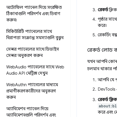
অটোফিল প্যানেল দিয়ে সংরক্ষিত
রেকর্ড
ক্লি
ঠিকানাগুলি পরিদর্শন এবং ডিবাগ
পৃষ্ঠার সাথ
করুন৷
করে।
সিকিউরিটি প্যানেলের সাথে
রেকর্ডিং ব
নিরাপত্তা সংক্রান্ত সমস্যাগুলি বুঝুন
সেন্সর প্যানেলের সাথে ডিভাইস
রেকর্ড লোড ক
সেন্সর অনুকরণ করুন
যখন আপনি কোনও প
Web
Audio প্যানেলের সাথে Web
চলমান থাকার পরি
Audio API মেট্রিক্স দেখুন
আপনি যে পৃ
Web
Authn প্যানেলের মাধ্যমে
DevTools
প্রমাণীকরণকারীদের অনুকরণ
করুন
রেকর্ড ক্ল
about:bl
অ্যানিমেশন প্যানেল দিয়ে
করে এবং লো
অ্যানিমেশনগুলি পরিদর্শন এবং