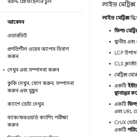
বরাদ্দ প্রোফাইলার টুল
লাইভ মেট্রিক্স স্
লাইভ মেট্রিক্স
স্ক্
আবেদন
ফিল্ড মেট্রিক
ওভারভিউ
স্থানীয় এবং
প্রগতিশীল ওয়েব অ্যাপস ডিবাগ
LCP উপাদান
করুন
CLS ক্লাস্
দেখুন এবং সম্পাদনা করুন
মেট্রিক্স 
কুকি দেখুন
,
যোগ করুন
,
সম্পাদনা
একটি
ইন্ট
করুন এবং মুছুন
স্থানান্তর ক
একটি
ফিল্ড
ক্যাশে ডেটা দেখুন
এবং URL ডে
ব্যাক
/
ফরওয়ার্ড ক্যাশিং পরীক্ষা
CrUX ডেটার
করুন
একটি
পরি