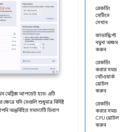
রেকর্ডিং
সেটিংস
দেখান
জাভাস্ক্রিপ্ট
নমুনা অক্ষম
করুন
রেকর্ডিং
করার সময়
নেটওয়ার্ক
থ্রোটল
করুন
খন মেট্রিক্স আপডেট হবে। এটি
রে যদি সেগুলি শুধুমাত্র নির্দিষ্ট
রেকর্ডিং
পনি অন্তর্নিহিত সমস্যাটি ডিবাগ
করার সময়
CPU থ্রোটল
করুন