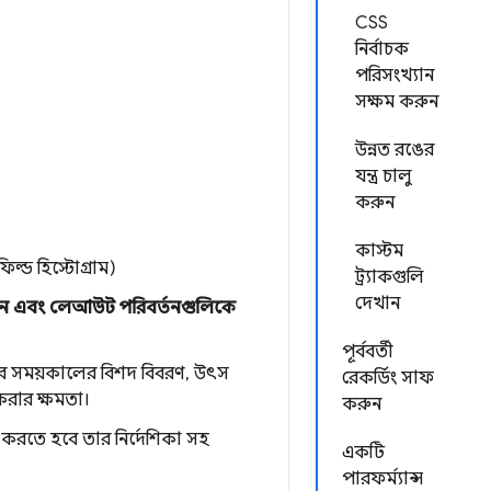
CSS
নির্বাচক
পরিসংখ্যান
সক্ষম করুন
উন্নত রঙের
যন্ত্র চালু
করুন
কাস্টম
ল্ড হিস্টোগ্রাম)
ট্র্যাকগুলি
দেখান
কশন এবং লেআউট পরিবর্তনগুলিকে
পূর্ববর্তী
ার সময়কালের বিশদ বিবরণ, উৎস
রেকর্ডিং সাফ
করার ক্ষমতা।
করুন
 করতে হবে তার নির্দেশিকা সহ
একটি
পারফর্ম্যান্স