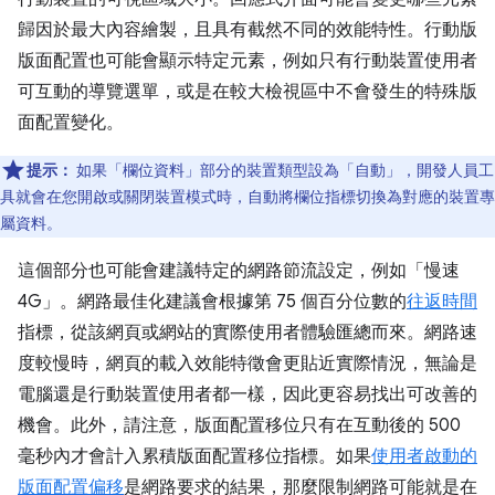
歸因於最大內容繪製，且具有截然不同的效能特性。行動版
版面配置也可能會顯示特定元素，例如只有行動裝置使用者
可互動的導覽選單，或是在較大檢視區中不會發生的特殊版
面配置變化。
提示：
如果「欄位資料」
部分的裝置類型設為「自動」
，開發人員工
具就會在您開啟或關閉裝置模式時，自動將欄位指標切換為對應的裝置專
屬資料。
這個部分也可能會建議特定的網路節流設定，例如「慢速
4G」
。網路最佳化建議會根據第 75 個百分位數的
往返時間
指標，從該網頁或網站的實際使用者體驗匯總而來。網路速
度較慢時，網頁的載入效能特徵會更貼近實際情況，無論是
電腦還是行動裝置使用者都一樣，因此更容易找出可改善的
機會。此外，請注意，版面配置移位只有在互動後的 500
毫秒內才會計入累積版面配置移位指標。如果
使用者啟動的
版面配置偏移
是網路要求的結果，那麼限制網路可能就是在