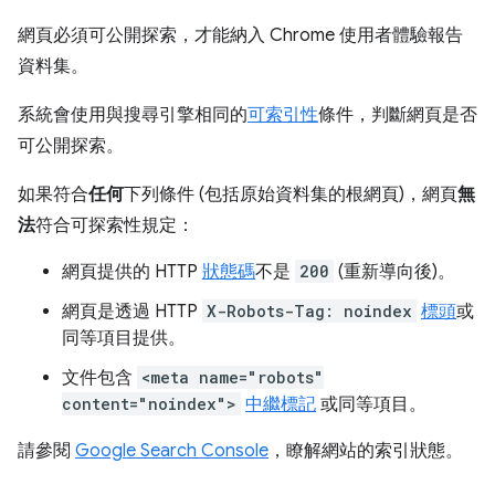
網頁必須可公開探索，才能納入 Chrome 使用者體驗報告
資料集。
系統會使用與搜尋引擎相同的
可索引性
條件，判斷網頁是否
可公開探索。
如果符合
任何
下列條件 (包括原始資料集的根網頁)，網頁
無
法
符合可探索性規定：
網頁提供的 HTTP
狀態碼
不是
200
(重新導向後)。
網頁是透過 HTTP
X-Robots-Tag: noindex
標頭
或
同等項目提供。
文件包含
<meta name="robots"
content="noindex">
中繼標記
或同等項目。
請參閱
Google Search Console
，瞭解網站的索引狀態。