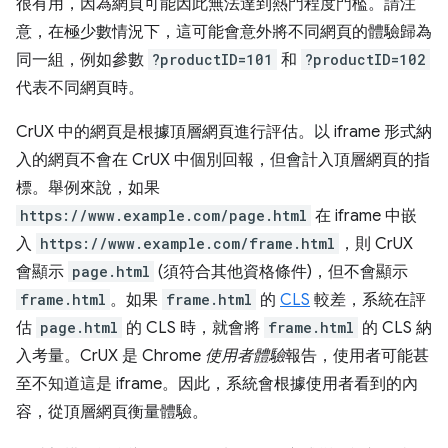
很有用，因為網頁可能因此無法達到熱門程度門檻。請注
意，在極少數情況下，這可能會意外將不同網頁的體驗歸為
同一組，例如參數
?productID=101
和
?productID=102
代表不同網頁時。
CrUX 中的網頁是根據頂層網頁進行評估。以 iframe 形式納
入的網頁不會在 CrUX 中個別回報，但會計入頂層網頁的指
標。舉例來說，如果
https://www.example.com/page.html
在 iframe 中嵌
入
https://www.example.com/frame.html
，則 CrUX
會顯示
page.html
(須符合其他資格條件)，但不會顯示
frame.html
。
如果
frame.html
的
CLS
較差，系統在評
估
page.html
的 CLS 時，就會將
frame.html
的 CLS 納
入考量。CrUX 是 Chrome
使用者體驗
報告，使用者可能甚
至不知道這是 iframe。因此，系統會根據使用者看到的內
容，從頂層網頁衡量體驗。