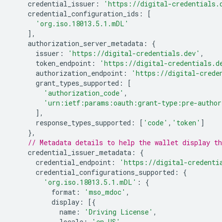
credential_issuer
:
'https://digital-credentials.
credential_configuration_ids
:
[
'org.iso.18013.5.1.mDL'
],
authorization_server_metadata
:
{
issuer
:
'https://digital-credentials.dev'
,
token_endpoint
:
'https://digital-credentials.d
authorization_endpoint
:
'https://digital-crede
grant_types_supported
:
[
'authorization_code'
,
'urn:ietf:params:oauth:grant-type:pre-author
],
response_types_supported
:
[
'code'
,
'token'
]
},
// Metadata details to help the wallet display th
credential_issuer_metadata
:
{
credential_endpoint
:
'https://digital-credenti
credential_configurations_supported
:
{
'org.iso.18013.5.1.mDL'
:
{
format
:
'mso_mdoc'
,
display
:
[{
name
:
'Driving License'
,
locale
:
'en-US'
,