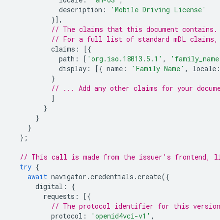
description
:
'Mobile Driving License'
}],
// The claims that this document contains.
// For a full list of standard mDL claims,
claims
:
[{
path
:
[
'org.iso.18013.5.1'
,
'family_name
display
:
[{
name
:
'Family Name'
,
locale
}
// ... Add any other claims for your docum
]
}
}
}
};
// This call is made from the issuer's frontend, l
try
{
await
navigator
.
credentials
.
create
({
digital
:
{
requests
:
[{
// The protocol identifier for this versio
protocol
:
'openid4vci-v1'
,