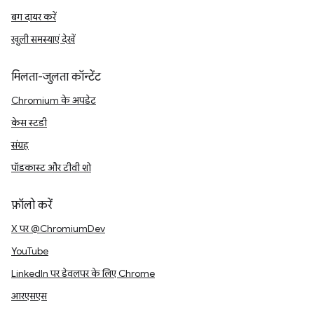
बग दायर करें
खुली समस्याएं देखें
मिलता-जुलता कॉन्टेंट
Chromium के अपडेट
केस स्टडी
संग्रह
पॉडकास्ट और टीवी शो
फ़ॉलो करें
X पर @ChromiumDev
YouTube
LinkedIn पर डेवलपर के लिए Chrome
आरएसएस