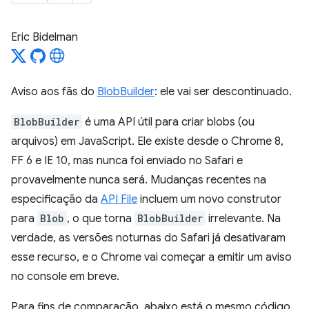
Eric Bidelman
Aviso aos fãs do
BlobBuilder
: ele vai ser descontinuado.
BlobBuilder
é uma API útil para criar blobs (ou
arquivos) em JavaScript. Ele existe desde o Chrome 8,
FF 6 e IE 10, mas nunca foi enviado no Safari e
provavelmente nunca será. Mudanças recentes na
especificação da
API File
incluem um novo construtor
para
Blob
, o que torna
BlobBuilder
irrelevante. Na
verdade, as versões noturnas do Safari já desativaram
esse recurso, e o Chrome vai começar a emitir um aviso
no console em breve.
Para fins de comparação, abaixo está o mesmo código