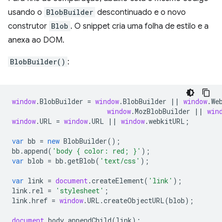
usando o
BlobBuilder
descontinuado e o novo
construtor
Blob
. O snippet cria uma folha de estilo e a
anexa ao DOM.
BlobBuilder()
:
window
.
BlobBuilder
=
window
.
BlobBuilder
||
window
.
We
window
.
MozBlobBuilder
||
win
window
.
URL
=
window
.
URL
||
window
.
webkitURL
;
var
bb
=
new
BlobBuilder
();
bb
.
append
(
'body { color: red; }'
);
var
blob
=
bb
.
getBlob
(
'text/css'
);
var
link
=
document
.
createElement
(
'link'
);
link
.
rel
=
'stylesheet'
;
link
.
href
=
window
.
URL
.
createObjectURL
(
blob
);
document
.
body
.
appendChild
(
link
);