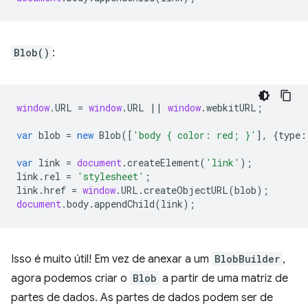
Blob()
:
window
.
URL
=
window
.
URL
||
window
.
webkitURL
;
var
blob
=
new
Blob
([
'body { color: red; }'
],
{
type
:
var
link
=
document
.
createElement
(
'link'
);
link
.
rel
=
'stylesheet'
;
link
.
href
=
window
.
URL
.
createObjectURL
(
blob
);
document
.
body
.
appendChild
(
link
);
Isso é muito útil! Em vez de anexar a um
BlobBuilder
,
agora podemos criar o
Blob
a partir de uma matriz de
partes de dados. As partes de dados podem ser de