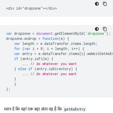
var
dropzone
=
document
.
getElementById
(
'dropzone'
);
dropzone
.
ondrop
=
function
(
e
)
{
var
length
=
e
.
dataTransfer
.
items
.
length
;
for
(
var
i
=
0
;
i
 < 
length
;
i
++
)
{
var
entry
=
e
.
dataTransfer
.
items
[
i
].
webkitGetAsE
if
(
entry
.
isFile
)
{
...
// do whatever you want
}
else
if
(
entry
.
isDirectory
)
{
...
// do whatever you want
}
}
};
ध्यान दें कि यहां एक बड़ा अंतर यह है कि
getAsEntry